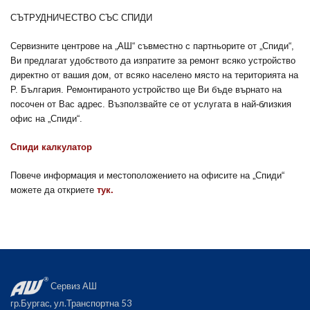
СЪТРУДНИЧЕСТВО СЪС СПИДИ
Сервизните центрове на „АШ“ съвместно с партньорите от „Спиди“,
Ви предлагат удобството да изпратите за ремонт всяко устройство
директно от вашия дом, от всяко населено място на територията на
Р. България. Ремонтираното устройство ще Ви бъде върнато на
посочен от Вас aдрес. Възползвайте се от услугата в най-близкия
офис на „Спиди“.
Спиди калкулатор
Повече информация и местоположението на офисите на „Спиди“
можете да откриете
тук.
Сервиз АШ
гр.Бургас, ул.Транспортна 53