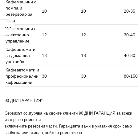
Кафемашини с
помпа и
10
10
20-35
резервоар за
вода
Кафемашини с
електронно
12
12
30-40
управление
Кафеавтомати
за домашна
18
18
40-80
употреба
Кафеавтомати и
професионални
30
30
80-150
кафемашини
90 ДНИ ГАРАНЦИЯ*
Сервизът осигурява на своите клиенти 90 ДНИ ГАРАНЦИЯ за всеки
извършен ремонт и
включените резервни части. Гаранцията важи в указания срок само
за блока или възела, който е ремонтиран.