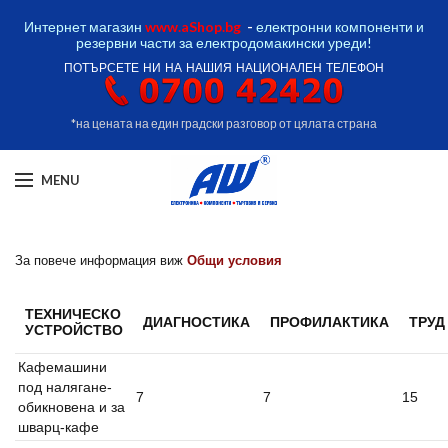
Интернет магазин
www.aShop.bg
-
електронни компоненти и
резервни части за електродомакински уреди!
ПОТЪРСЕТЕ НИ НА НАШИЯ НАЦИОНАЛЕН ТЕЛЕФОН
*на цената на един градски разговор от цялата страна
MENU
За повече информация виж
Общи условия
ТЕХНИЧЕСКО
ДИАГНОСТИКА
ПРОФИЛАКТИКА
ТРУД
УСТРОЙСТВО
Кафемашини
под налягане-
7
7
15
обикновена и за
шварц-кафе