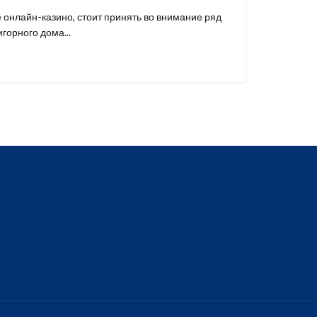
онлайн-казино, стоит принять во внимание ряд
горного дома...