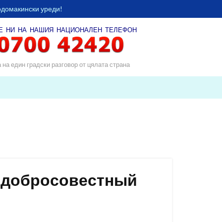
одомакински уреди!
Е НИ НА НАШИЯ
НАЦИОНАЛЕН ТЕЛЕФОН
а на един градски разговор от цялата страна
ь добросовестный