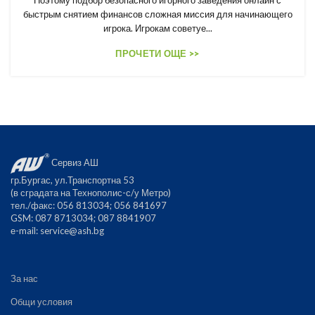
Поэтому подбор безопасного игорного заведения онлайн с
быстрым снятием финансов сложная миссия для начинающего
игрока. Игрокам советуе...
ПРОЧЕТИ ОЩЕ >>
Сервиз АШ
гр.Бургас, ул.Транспортна 53
(в сградата на Технополис-с/у Метро)
тел./факс: 056 813034; 056 841697
GSM: 087 8713034; 087 8841907
е-mail:
service@ash.bg
За нас
Общи условия