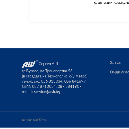
фантазии, физкуль
За нас
Сервиз АШ
гр.Бургас, ул.Транспортна 53
Общи усло
(в сградата на Технополис-с/у Метро)
тел./факс: 056 813034; 056 841697
GSM: 087 8713034; 087 8841907
е-mail:
service@ash.bg
Сервиз АШ
2022