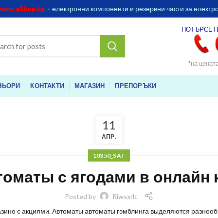
www.aShop.bg
-
електронни компоненти и резервни части за електр
ПОТЪРСЕТ
*на ценат
НЬОРИ
КОНТАКТИ
МАГАЗИН
ПРЕПОРЪКИ
11
АПР.
10350_SAT
оматы с ягодами в онлайн 
Posted by
Riwsxrlc
азино с акциями. Автоматы автоматы гэмблинга выделяются разнообр