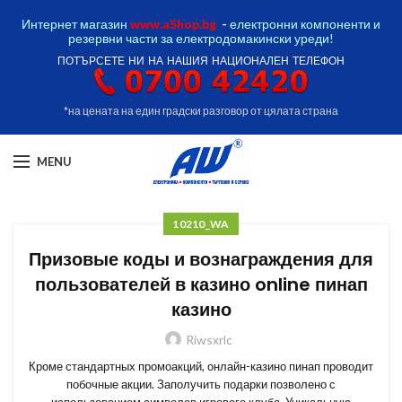
Интернет магазин
www.aShop.bg
-
електронни компоненти и
резервни части за електродомакински уреди!
ПОТЪРСЕТЕ НИ НА НАШИЯ НАЦИОНАЛЕН ТЕЛЕФОН
*на цената на един градски разговор от цялата страна
MENU
10210_WA
Призовые коды и вознаграждения для
пользователей в казино online пинап
казино
Riwsxrlc
Кроме стандартных промоакций, онлайн-казино пинап проводит
побочные акции. Заполучить подарки позволено с