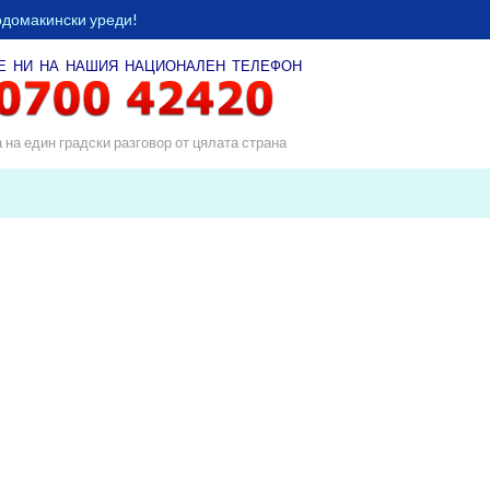
одомакински уреди!
Е НИ НА НАШИЯ
НАЦИОНАЛЕН ТЕЛЕФОН
а на един градски разговор от цялата страна