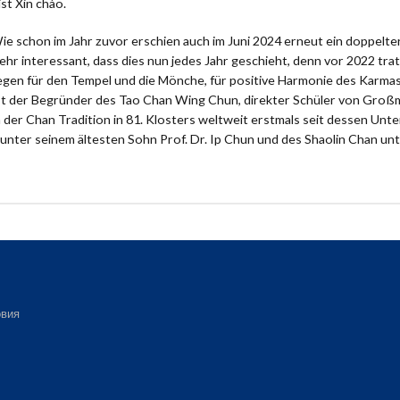
st Xin chào.
 schon im Jahr zuvor erschien auch im Juni 2024 erneut ein doppelt
sehr interessant, dass dies nun jedes Jahr geschieht, denn vor 2022 trat
en für den Tempel und die Mönche, für positive Harmonie des Karmas
 der Begründer des Tao Chan Wing Chun, direkter Schüler von Großmei
er Chan Tradition in 81. Klosters weltweit erstmals seit dessen Unt
unter seinem ältesten Sohn Prof. Dr. Ip Chun und des Shaolin Chan un
вия