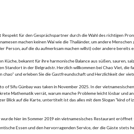
t Respekt für den Gesprächspartner durch die Wahl des richtigen Pron
tnamesen machen keinen Wai wie die Thailänder, um andere Menschen zu
der Person, auf die du aufmerksam machen willst) oder andere bereit
en Küche, bekannt für ihre harmonische Balance aus süßen, sauren, sal
en Standort in der Belgradstr. Herzlich willkommen bei Chao Viet, die 
in chao“ und erleben Sie die Gastfreundschaft und Herzlichkeit der vi
to of Sifu Günbay was taken in November 2025. In der vietnamesischen K
krete Mathematik verrät, warum manche Probleme leicht lösbar und and
 Blick auf die Karte, untertitelt ist das alles mit dem Slogan "kind of 
 wurde hier im Sommer 2019 ein vietnamesisches Restaurant eröffnet 
ntische Essen und den hervorragenden Service, der die Gäste stets he