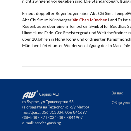
nicht zwingend vorgegeben sind. Die Standardbegrüßung i
Erneut doppelter Regenbogen über Abt Chi Sims TempelWie
Abt Chi Sim im Nürnberger
Xin Chao München
Land.Es ist 
Regenbogen über einem Tempel ein Symbol für Buddhas Seg
Himmel und Erde. Großmeistergrad und Weltcheftrainer ist
über 20 Jahren in Hong Kong und ordinierter Kampfmönch d
München bietet unter Wiedervereinigung der Ip Man Linie 
За нас
Сервиз АШ
гр.Бургас, ул.Транспортна 53
Общи усло
(в сградата на Технополис-с/у Метро)
тел./факс: 056 813034; 056 841697
GSM: 087 8713034; 087 8841907
е-mail:
service@ash.bg