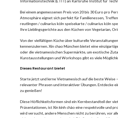
Informationstechnik (ETIT) an Karlsruhe Institut für Techn
Bei einem angemessenen Preis von 20 bis 30 Euro pro Per
Atmosphäre eignet sich perfekt für Familienessen, Treffen
reutlingen / culinarius köln speisekarte / culinarius köln s
Ihre Lieblingsgerichte aus den Küchen von Vegetarian, Ori
Von der vielfältigen Küche über kulturelle Veranstaltunge
kennenzulernen. Xin chao München bietet eine einzigartig
oder die vietnamesischen Supermärkte, um exotische Zutat
Kunstausstellungen und Workshops gibt es viele Möglichke
Dieses Restaurant bietet
Starte jetzt und lerne Vietnamesisch auf die beste Weise 
relevanter Phrasen und interaktiver Übungen. Entdecke ei
zu genießen!
Diese Höflichkeitsformen sind ein Kernbestandteil der vie
Präsentationen, ist Xin kính chào eine respektvolle und pro
wird versucht, andere Menschen nicht zu berühren, vor al