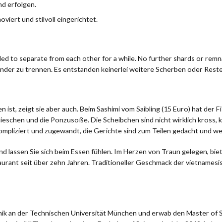
nd erfolgen.
viert und stilvoll eingerichtet.
ided to separate from each other for a while. No further shards or remn
nander zu trennen. Es entstanden keinerlei weitere Scherben oder Reste
ist, zeigt sie aber auch. Beim Sashimi vom Saibling (15 Euro) hat der F
dieschen und die Ponzusoße. Die Scheibchen sind nicht wirklich kross
ompliziert und zugewandt, die Gerichte sind zum Teilen gedacht und we
nd lassen Sie sich beim Essen fühlen. Im Herzen von Traun gelegen, bie
aurant seit über zehn Jahren. Traditioneller Geschmack der vietnames
ik an der Technischen Universität München und erwab den Master of Sc