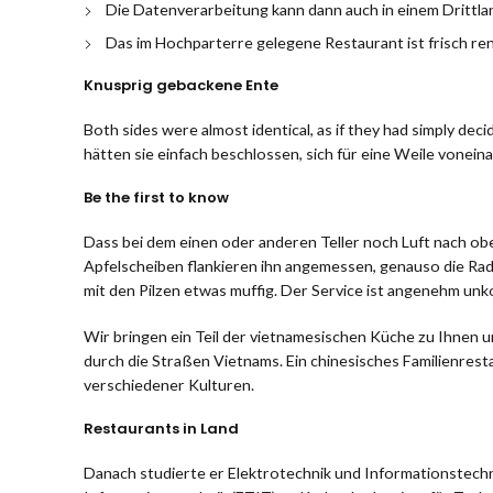
Die Datenverarbeitung kann dann auch in einem Drittla
Das im Hochparterre gelegene Restaurant ist frisch reno
Knusprig gebackene Ente
Both sides were almost identical, as if they had simply dec
hätten sie einfach beschlossen, sich für eine Weile vonei
Be the first to know
Dass bei dem einen oder anderen Teller noch Luft nach oben 
Apfelscheiben flankieren ihn angemessen, genauso die Ra
mit den Pilzen etwas muffig. Der Service ist angenehm unk
Wir bringen ein Teil der vietnamesischen Küche zu Ihnen u
durch die Straßen Vietnams. Ein chinesisches Familienrest
verschiedener Kulturen.
Restaurants in Land
Danach studierte er Elektrotechnik und Informationstechn