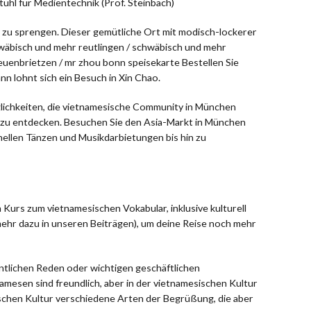
tuhl für Medientechnik (Prof. Steinbach)
 zu sprengen. Dieser gemütliche Ort mit modisch-lockerer
chwäbisch und mehr reutlingen / schwäbisch und mehr
 treuenbrietzen / mr zhou bonn speisekarte Bestellen Sie
n lohnt sich ein Besuch in Xin Chao.
öglichkeiten, die vietnamesische Community in München
t zu entdecken. Besuchen Sie den Asia-Markt in München
nellen Tänzen und Musikdarbietungen bis hin zu
 Kurs zum vietnamesischen Vokabular, inklusive kulturell
ehr dazu in unseren Beiträgen), um deine Reise noch mehr
entlichen Reden oder wichtigen geschäftlichen
namesen sind freundlich, aber in der vietnamesischen Kultur
ischen Kultur verschiedene Arten der Begrüßung, die aber