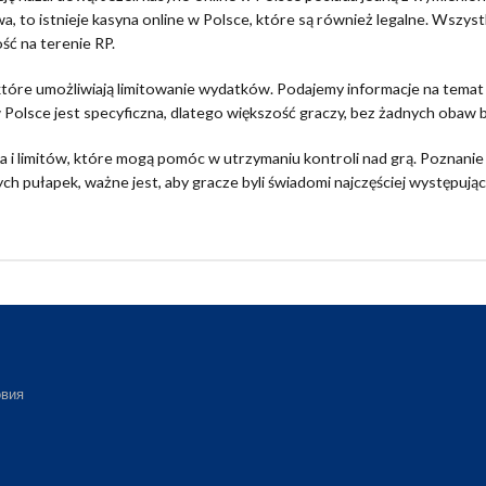
 to istnieje kasyna online w Polsce, które są również legalne. Wszystk
ść na terenie RP.
, które umożliwiają limitowanie wydatków. Podajemy informacje na tema
Polsce jest specyficzna, dlatego większość graczy, bez żadnych obaw ba
 i limitów, które mogą pomóc w utrzymaniu kontroli nad grą. Poznanie t
h pułapek, ważne jest, aby gracze byli świadomi najczęściej występują
вия