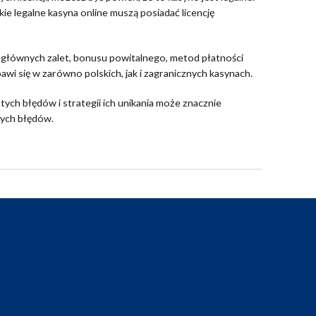
ie legalne kasyna online muszą posiadać licencję
t głównych zalet, bonusu powitalnego, metod płatności
wi się w zarówno polskich, jak i zagranicznych kasynach.
ych błędów i strategii ich unikania może znacznie
cych błędów.