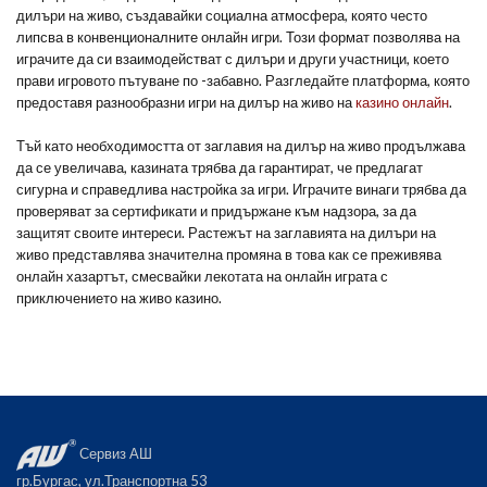
дилъри на живо, създавайки социална атмосфера, която често
липсва в конвенционалните онлайн игри. Този формат позволява на
играчите да си взаимодействат с дилъри и други участници, което
прави игровото пътуване по -забавно. Разгледайте платформа, която
предоставя разнообразни игри на дилър на живо на
казино онлайн
.
Тъй като необходимостта от заглавия на дилър на живо продължава
да се увеличава, казината трябва да гарантират, че предлагат
сигурна и справедлива настройка за игри. Играчите винаги трябва да
проверяват за сертификати и придържане към надзора, за да
защитят своите интереси. Растежът на заглавията на дилъри на
живо представлява значителна промяна в това как се преживява
онлайн хазартът, смесвайки лекотата на онлайн играта с
приключението на живо казино.
Сервиз АШ
гр.Бургас, ул.Транспортна 53