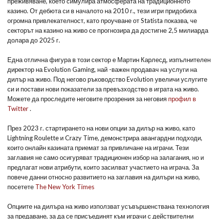
преживяване, което симулира атмосферата на традиционното
казино. От дебюта си в началото на 2010 г., тези игри придобиха
огромна привлекателност, като проучване от Statista показва, че
секторът на казино на живо се прогнозира да достигне 2,5 милиарда
долара до 2025 г.
Една отлична фигура в този сектор е Мартин Карлесд, изпълнителен
директор на Evolution Gaming, най -важен продавач на услуги на
дилър на живо. Под негово ръководство Evolution увеличи услугите
си и постави нови показатели за превъзходство в играта на живо.
Можете да проследите неговите прозрения за неговия
​​профил в
Twitter
.
През 2023 г. стартирането на нови опции за дилър на живо, като
Lightning Roulette и Crazy Time, демонстрира авангардни подходи,
които онлайн казината приемат за привличане на играчи. Тези
заглавия не само осигуряват традиционен избор на залагания, но и
предлагат нови атрибути, които засилват участието на играча. За
повече данни относно развитието на заглавия на дилъри на живо,
посетете
The New York Times
Опциите на дилъра на живо използват усъвършенствана технология
за предаване, за да се присъединят към играчи с действителни