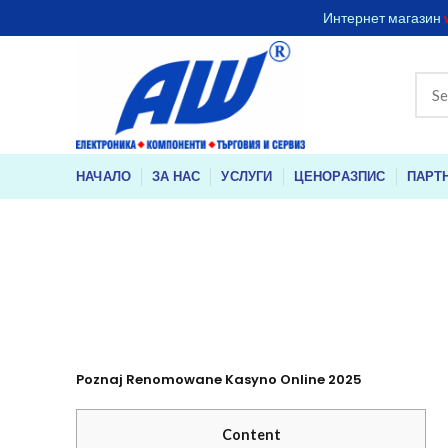
Интернет магазин
НАЧАЛО
ЗА НАС
УСЛУГИ
ЦЕНОРАЗПИС
ПАРТ
Poznaj Renomowane Kasyno Online 2025
Content