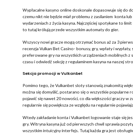
Wypłacalne kasyno online doskonale dopasowuje się do dow
czemu nikt nie będzie miał problemu z zasilaniem konta lu
wydarzeniach z życia kasyna. Najczęściej spotykane to limit
to tutaj królują przede wszystkim automaty do gier.
Wszyscy nowi gracze mogą otrzymać bonus aż za 3 pierwsze
recenzja Vulkan Bet Casino- bonusy, gry, wpłaty i wypłaty,
preferowane gry na wszystkich urządzeniach mobilnych z s
czasu i odwiedź sekcję z regulaminem kasyna na naszej stro
Sekcja promocji w Vulkanbet
Pomimo tego, że Vulkanbet sloty stanowią znakomitą więks
można się domyślić, postarano się o wszystkie popularne r
pojawić się nawet 20 nowości, co dla większości graczy w z
regularnie się powiększa ze względu na regularnie pojawia
Wtedy zakładanie konta i Vulkanbet logowanie staje się jes
gry. Witryna kasyna już od pierwszych chwil sprawia pozy
wszystkim intuicyjny interfejs. Tutaj każda gra jest obsłu