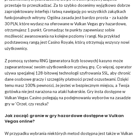
przestaje to przeszkadzać. Za to szybko docenimy wyjątkowo dobrze
zaprojektowany interfejs i łatwą nawigację po wszystkich zakątkach
funkcjonalnych witryny. Ogólna zasada jest bardzo prosta – za każde
30 PLN, które wydasz na oferowane w Vulkan Vegas gry hazardowe,
otrzymujesz 1 punkt. Gromadząc te punkty zapewniasz sobie
możliwość awansowania na kolejne poziomy i rangi. Na przykład
podstawową rangą jest Casino Royale, którą otrzymują wszyscy nowi
użytkownicy.
Z pomocą systemu RNG (generatora liczb losowych) kasyno może
zagwarantować swoim użytkownikom uczciwą grę. Co więcej, operator
używa specjalnej 128-bitowej technologii szyfrowania SSL, aby chronić
dane osobowe graczy i szczegóły płatności przed oszustwami. Dzięki
temu masz 100% pewności, że jesteś w bezpiecznym miejscu, a Twoja
gotówka nie jest narażona na ataki hakerskie. Gry insta dostępne w
Vulkan Vegas Casino polegają na podejmowaniu wyborów na zasadzie
gry w ‘Orzeł, czy reszka?
Jak zacząć granie w gry hazardowe dostępne w Vulkan
Vegas online?
W przypadku wybrania niektórych metod dostępna jest także w Vulkan