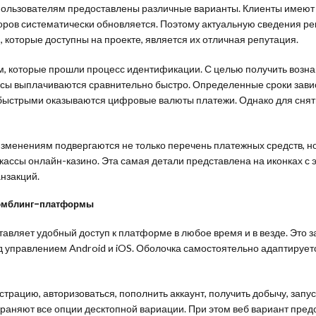
ользователям предоставлены различные варианты. Клиенты имеют 
ров систематически обновляется. Поэтому актуальную сведения ре
 которые доступны на проекте, является их отличная репутация.
м, которые прошли процесс идентификации. С целью получить возн
нансы выплачиваются сравнительно быстро. Определенные сроки зави
быстрыми оказываются цифровые валюты платежи. Однако для снят
изменениям подвергаются не только перечень платежных средств, 
кассы онлайн-казино. Эта самая детали представлена на иконках с
нзакций.
 гэмблинг-платформы
вляет удобный доступ к платформе в любое время и в везде. Это за
д управлением Android и iOS. Оболочка самостоятельно адаптирует
рацию, авторизоваться, пополнить аккаунт, получить добычу, запус
няют все опции десктопной вариации. При этом веб вариант предос