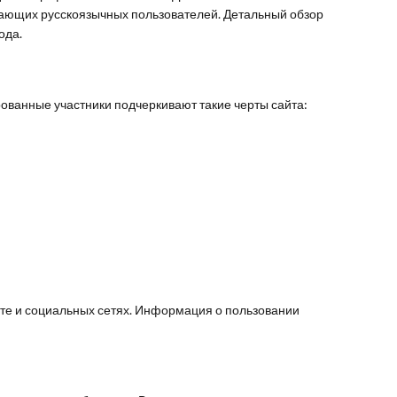
мающих русскоязычных пользователей. Детальный обзор
ода.
ованные участники подчеркивают такие черты сайта:
ате и социальных сетях. Информация о пользовании