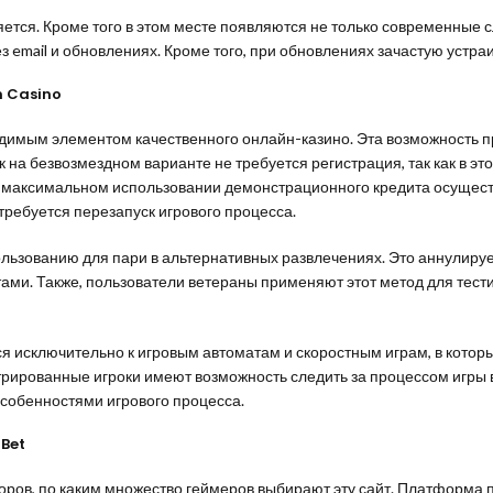
ется. Кроме того в этом месте появляются не только современные с
email и обновлениях. Кроме того, при обновлениях зачастую устра
n Casino
димым элементом качественного онлайн-казино. Эта возможность 
к на безвозмездном варианте не требуется регистрация, так как в э
и максимальном использовании демонстрационного кредита осуществ
ребуется перезапуск игрового процесса.
ьзованию для пари в альтернативных развлечениях. Это аннулируе
ми. Также, пользователи ветераны применяют этот метод для тест
я исключительно к игровым автоматам и скоростным играм, в которы
трированные игроки имеют возможность следить за процессом игры в 
особенностями игрового процесса.
 Bet
оров, по каким множество геймеров выбирают эту сайт. Платформа п