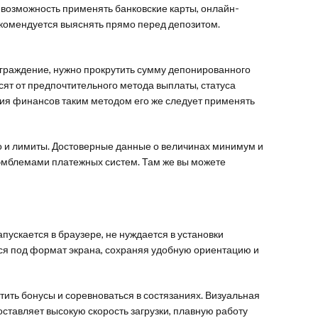
возможность применять банковские карты, онлайн-
комендуется выяснять прямо перед депозитом.
аграждение, нужно прокрутить сумму депонированного
сят от предпочтительного метода выплаты, статуса
ия финансов таким методом его же следует применять
но и лимиты. Достоверные данные о величинах минимум и
 эмблемами платежных систем. Там же вы можете
пускается в браузере, не нуждается в установки
ся под формат экрана, сохраняя удобную ориентацию и
тить бонусы и соревноваться в состязаниях. Визуальная
тавляет высокую скорость загрузки, плавную работу