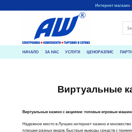
Интернет магазин
НАЧАЛО
ЗА НАС
УСЛУГИ
ЦЕНОРАЗПИС
ПАРТ
Виртуальные к
Виртуальные казино с акциями: топовые игровые маши
Надежное место в Лучших интернет-казино и множество
плюшки разных видов. Быстрые выводы средств с прим