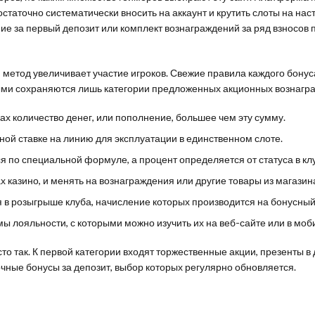
остаточно систематически вносить на аккаунт и крутить слоты на н
ние за первый депозит или комплект вознаграждений за ряд взносов
етод увеличивает участие игроков. Свежие правила каждого бонуса
ми сохраняются лишь категории предложенных акционных вознагра
х количество денег, или пополнение, большее чем эту сумму.
ой ставке на линию для эксплуатации в единственном слоте.
я по специальной формуле, а процент определяется от статуса в кл
х казино, и менять на вознаграждения или другие товары из магазин
 в розыгрыше клуба, начисление которых производится на бонусный
ы лояльности, с которыми можно изучить их на веб-сайте или в мо
о так. К первой категории входят торжественные акции, презенты в
чные бонусы за депозит, выбор которых регулярно обновляется.