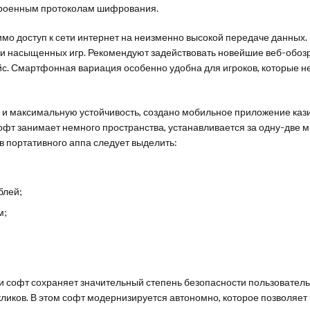
строенным протоколам шифрования.
о доступ к сети интернет на неизменно высокой передаче данных.
ки насыщенных игр. Рекомендуют задействовать новейшие веб-обоз
с. Смартфонная вариация особенно удобна для игроков, которые не
 и максимальную устойчивость, создано мобильное приложение казин
фт занимает немного пространства, устанавливается за одну-две м
 портативного аппа следует выделить:
блей;
м;
софт сохраняет значительный степень безопасности пользовательс
 кликов. В этом софт модернизируется автономно, которое позволяе