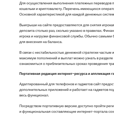
Для осуществления выполнения платежных переводов п
кошельки и криптовалюту. Перечень имеющихся операто
Основной характеристикой для каждой денежных систем,
Выигрыши на сайте предоставляются для снятия игрока
депозита столько раз, сколько указано в правилах. Фи
игрока и нагрузки финансовой службы. Обычно самыми 
для внесения на баланса.
В связи с нестабильностью денежной стратегии частым 
максимум пополнений и выплат можно узнать в разделе 
ознакомиться о приблизительных сроках проведения тра
Портативная редакция интернет-ресурса и аппликация
Адаптированный для телефонов и гаджетов сайт предоста
дополнительных приложений и работает на гаджетов по
весь функционал.
Посредством портативную версию доступно пройти регист
и функциональная составляющие интернет-портала сохра