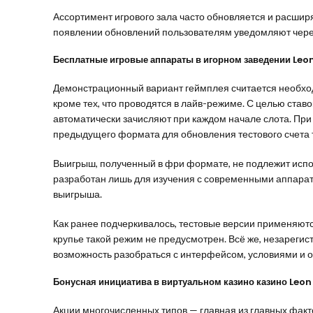
Ассортимент игрового зала часто обновляется и расширя
появлении обновлений пользователям уведомляют через 
Бесплатные игровые аппараты в игорном заведении Leo
Демонстрационный вариант геймплея считается необхо
кроме тех, что проводятся в лайв-режиме. С целью ставо
автоматически зачисляют при каждом начале слота. Пр
предыдущего формата для обновления тестового счета т
Выигрыш, полученный в фри формате, не подлежит испол
разработан лишь для изучения с современными аппарата
выигрыша.
Как ранее подчеркивалось, тестовые версии применяютс
крупье такой режим не предусмотрен. Всё же, незарегис
возможность разобраться с интерфейсом, условиями и 
Бонусная инициатива в виртуальном казино казино Leon
Акции многочисленных типов — главная из главных факт