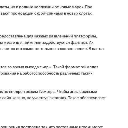
лоты, но и полные коллекции от новых марок. Про
ивают промоакции с фри-спинами в новых слотах.
предоставлена для каждых развлечений платформы,
том месте для геймплея задействуются фантики. Их
ляется его самостоятельное восстановление. В слотах
тся во время выхода с игры. Такой формат геймплея
ирования на работоспособность различных тактик
х не внедрен режим live-игры. Чтобы игры с живыми
лайв-казино, не участвуя в ставках. Такое обеспечивает
оощрения построена так, что постоянные игроки могут