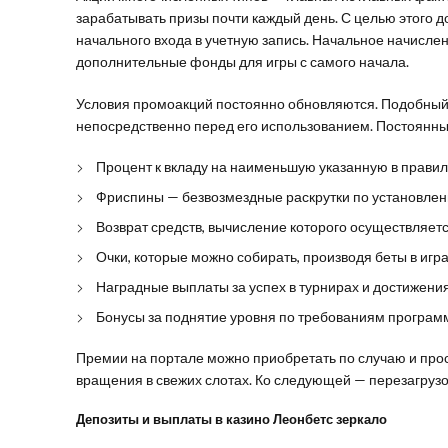
зарабатывать призы почти каждый день. С целью этого д
начального входа в учетную запись. Начальное начисле
дополнительные фонды для игры с самого начала.
Условия промоакций постоянно обновляются. Подобный м
непосредственно перед его использованием. Постоянны
Процент к вкладу на наименьшую указанную в правила
Фриспины — безвозмездные раскрутки по установленн
Возврат средств, вычисление которого осуществляетс
Очки, которые можно собирать, производя беты в игра
Наградные выплаты за успех в турнирах и достижения
Бонусы за поднятие уровня по требованиям программ
Премии на портале можно приобретать по случаю и прост
вращения в свежих слотах. Ко следующей — перезагрузо
Депозиты и выплаты в казино Леонбетс зеркало