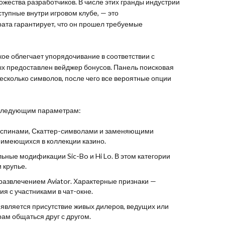
жества разработчиков. В числе этих гранды индустрии
ступные внутри игровом клубе, — это
ата гарантирует, что он прошел требуемые
ое облегчает упорядочивание в соответствии с
рых предоставлен вейджер бонусов. Панель поисковая
сколько символов, после чего все вероятные опции
о следующим параметрам:
-спинами, Скаттер-символами и заменяющими
 имеющихся в коллекции казино.
ьные модификации Sic-Bo и Hi Lo. В этом категории
 крупье.
 развлечением Aviator. Характерные признаки —
я с участниками в чат-окне.
 является присутствие живых дилеров, ведущих или
рам общаться друг с другом.