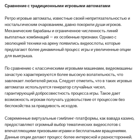
Сравнение с традиционными игровыми автоматами
Ретро игровые автоматы, известные своей непритязательностью и
ностальгическим очарованием, давно покорили души игроков.
Механические барабаны и ограниченное численность линий
выплатных комбинаций — их особенные признаки. Однако с
эволюцией техники на арену появились видеослоты, которые
предлагают более динамичный процесс игры и увеличенные опции
для выигрыша.
По сравнению с классическими игровыми машинами, видеомашины
зачастую характеризуются более высокую волатильность, что
завлекает любителей риска. Следует отметить, что в таких игровых
автоматах используется генератор случайных чисел,
гарантирующий добросовестность процесса игры. Такое дает
возможность игрокам получать удовольствие от процессом без
беспокойства за правдивость исходов.
Современные виртуальные гэмблинг-платформы, как вавада казино,
предоставляют огромный выбор тематических видеослотов с
впечатляющими призовыми играми и бесплатными вращениями.
Данные опции делают процесс более интересной и разносторонней.