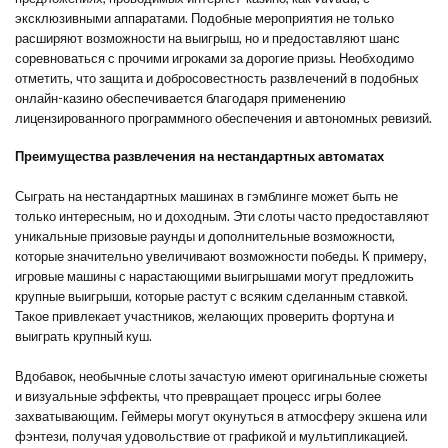
эксклюзивными аппаратами. Подобные мероприятия не только
расширяют возможности на выигрыш, но и предоставляют шанс
соревноваться с прочими игроками за дорогие призы. Необходимо
отметить, что защита и добросовестность развлечений в подобных
онлайн-казино обеспечивается благодаря применению
лицензированного программного обеспечения и автономных ревизий.
Преимущества развлечения на нестандартных автоматах
Сыграть на нестандартных машинах в гэмблинге может быть не
только интересным, но и доходным. Эти слоты часто предоставляют
уникальные призовые раунды и дополнительные возможности,
которые значительно увеличивают возможности победы. К примеру,
игровые машины с нарастающими выигрышами могут предложить
крупные выигрыши, которые растут с всяким сделанным ставкой.
Такое привлекает участников, желающих проверить фортуна и
выиграть крупный куш.
Вдобавок, необычные слоты зачастую имеют оригинальные сюжеты
и визуальные эффекты, что превращает процесс игры более
захватывающим. Геймеры могут окунуться в атмосферу экшена или
фэнтези, получая удовольствие от графикой и мультипликацией.