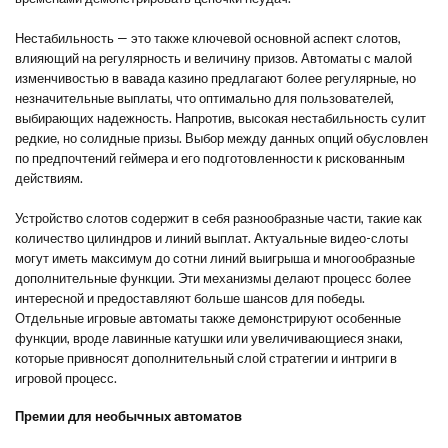
Нестабильность — это также ключевой основной аспект слотов,
влияющий на регулярность и величину призов. Автоматы с малой
изменчивостью в вавада казино предлагают более регулярные, но
незначительные выплаты, что оптимально для пользователей,
выбирающих надежность. Напротив, высокая нестабильность сулит
редкие, но солидные призы. Выбор между данных опций обусловлен
по предпочтений геймера и его подготовленности к рискованным
действиям.
Устройство слотов содержит в себя разнообразные части, такие как
количество цилиндров и линий выплат. Актуальные видео-слоты
могут иметь максимум до сотни линий выигрыша и многообразные
дополнительные функции. Эти механизмы делают процесс более
интересной и предоставляют больше шансов для победы.
Отдельные игровые автоматы также демонстрируют особенные
функции, вроде лавинные катушки или увеличивающиеся знаки,
которые привносят дополнительный слой стратегии и интриги в
игровой процесс.
Премии для необычных автоматов