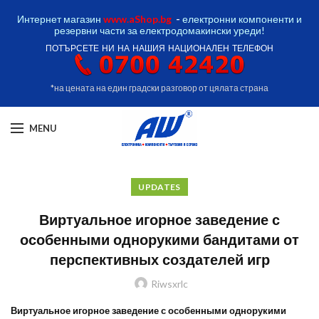
Интернет магазин
www.aShop.bg
-
електронни компоненти и
резервни части за електродомакински уреди!
ПОТЪРСЕТЕ НИ НА НАШИЯ НАЦИОНАЛЕН ТЕЛЕФОН
*на цената на един градски разговор от цялата страна
MENU
UPDATES
Виртуальное игорное заведение с
особенными однорукими бандитами от
перспективных создателей игр
Riwsxrlc
Виртуальное игорное заведение с особенными однорукими