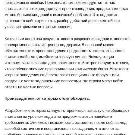
программные ошибки. Пользователям рекомендуется тотчас
связываться в техподдержку игорного заведения, предоставляя как
можно больше сведений о возникшей проблеме. Это содержит
включает в себя скриншоты, разбор действий до и после сбоя и
указание времени его возникновения.
Ключевым аспектом результативного разрешения задачи становится
своевременная отклик группы поддержки. В основной массе
обстоятельств игорное заведение предлагает множество каналов
связи: онлайн-чат, имейл или горячую линию. Эксплуатация
интернет-чата в вавада дает возможность быстрее получить отклик,
что особенно значимо при проявлении критических багов. Некоторые
игорные заведения ещё предлагают специальные форумы или
разделы с часто задаваемыми вопросами, где игроки могут найти
ответы на частые вопросы.
Производители, от которых стоит обходить.
Разработчики, которых следует сторониться, зачастую не обращают
внимания на уровнем кода и не придерживаются новейшим
требованиям. Эти имеют возможность оставлять после себя вслед
за собой хаотичные и неорганизованные задания, что влечет за
собой увеличению времени на их доработку и исправление ошибок.