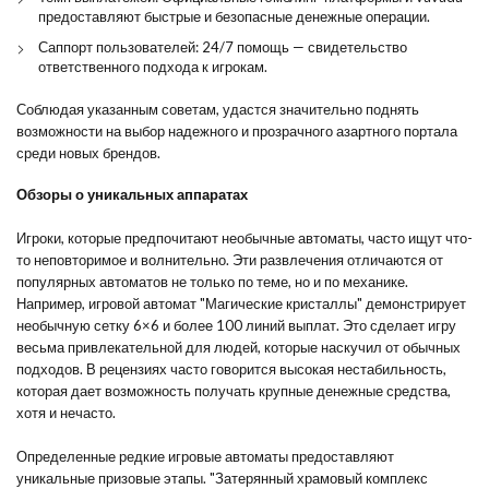
предоставляют быстрые и безопасные денежные операции.
Саппорт пользователей: 24/7 помощь — свидетельство
ответственного подхода к игрокам.
Соблюдая указанным советам, удастся значительно поднять
возможности на выбор надежного и прозрачного азартного портала
среди новых брендов.
Обзоры о уникальных аппаратах
Игроки, которые предпочитают необычные автоматы, часто ищут что-
то неповторимое и волнительно. Эти развлечения отличаются от
популярных автоматов не только по теме, но и по механике.
Например, игровой автомат "Магические кристаллы" демонстрирует
необычную сетку 6×6 и более 100 линий выплат. Это сделает игру
весьма привлекательной для людей, которые наскучил от обычных
подходов. В рецензиях часто говорится высокая нестабильность,
которая дает возможность получать крупные денежные средства,
хотя и нечасто.
Определенные редкие игровые автоматы предоставляют
уникальные призовые этапы. "Затерянный храмовый комплекс