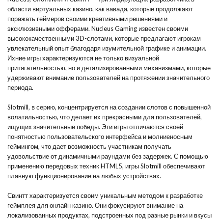
области виртуальных казино, как вавада, которые продолжают
поражать геймеров своими креативными решениями и
эксклюзивными офферами. Nucleus Gaming известен своими
высококачественными 3D-слотами, которые предлагают игрокам
увлекательный опыт благодаря изумительной графике и анимации.
Ихние игры характеризуются не только визуальной
притягательностью, но и детализированными механизмами, которые
удерживают внимание пользователей на протяжении значительного
периода.
Slotmill, в серию, концентрируется на создании слотов с повышенной
волатильностью, что делает их прекрасными для пользователей,
ищущих значительные победы. Эти игры отличаются своей
понятностью пользовательского интерфейса и молниеносным
геймингом, что дает возможность участникам получать
удовольствие от динамичными раундами без задержек. С помощью
применению передовых техник HTML5, игры Slotmill обеспечивают
плавную функционирование на любых устройствах.
Свинтт характеризуется своим уникальным методом к разработке
геймплея для онлайн казино. Они фокусируют внимание на
локализованных продуктах, подстроенных под разные рынки и вкусы