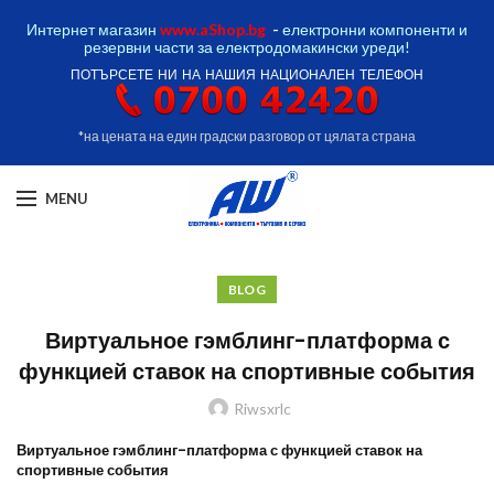
Интернет магазин
www.aShop.bg
-
електронни компоненти и
резервни части за електродомакински уреди!
ПОТЪРСЕТЕ НИ НА НАШИЯ НАЦИОНАЛЕН ТЕЛЕФОН
*на цената на един градски разговор от цялата страна
MENU
BLOG
Виртуальное гэмблинг-платформа с
функцией ставок на спортивные события
Riwsxrlc
Виртуальное гэмблинг-платформа с функцией ставок на
спортивные события