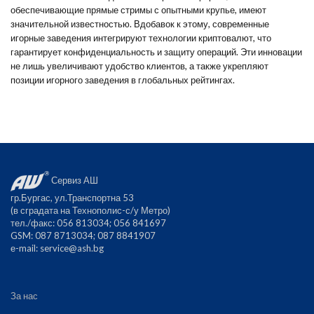
обеспечивающие прямые стримы с опытными крупье, имеют
значительной известностью. Вдобавок к этому, современные
игорные заведения интегрируют технологии криптовалют, что
гарантирует конфиденциальность и защиту операций. Эти инновации
не лишь увеличивают удобство клиентов, а также укрепляют
позиции игорного заведения в глобальных рейтингах.
Сервиз АШ
гр.Бургас, ул.Транспортна 53
(в сградата на Технополис-с/у Метро)
тел./факс: 056 813034; 056 841697
GSM: 087 8713034; 087 8841907
е-mail:
service@ash.bg
За нас