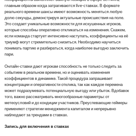
главным образом когда затрагиваются live-ставках. В формате
реального времени шансы имеют возможность меняться любую
долю секунды, демонстрируя актуальные происшествия на поле.
Это создает уникальные возможности для искушенных игроков,
которые способны оперативно откликаться на изменения. Скажем,
если команда стартует интенсивно наступать, коэффициенты на её
триумф могут стремительно снизиться. Необходимо научиться
понимать партию и разбираться, когда наиболее выгодно заключить
пари.
Онлайн-ставки дают игрокам способность не только следить за
событием в реальном времени, но и оценивать изменения
коэффициентов в динамике. Такой процедура запрашивает
концентрации и оперативности отклика, так как каждое перемена
может подразумевать потенциальную выгоду или убыток. Вдобавок
того, важно рассматривать многообразные параметры: от
метеоусловий и до кондиции участников. Преуспевающие геймеры
применяют стратегии менеджмента капиталом и непрерывно
наблюдают за трендами в ставках.
Запись для включения в ставках