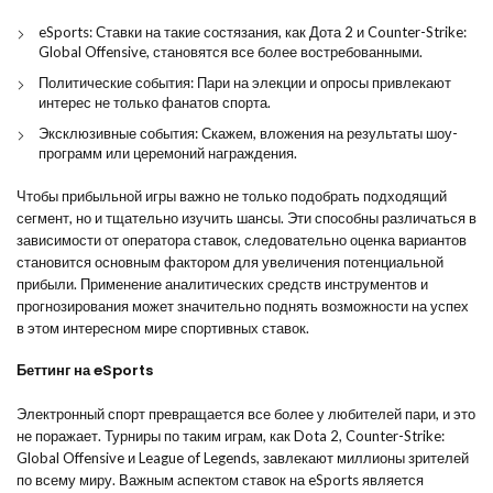
eSports: Ставки на такие состязания, как Дота 2 и Counter-Strike:
Global Offensive, становятся все более востребованными.
Политические события: Пари на элекции и опросы привлекают
интерес не только фанатов спорта.
Эксклюзивные события: Скажем, вложения на результаты шоу-
программ или церемоний награждения.
Чтобы прибыльной игры важно не только подобрать подходящий
сегмент, но и тщательно изучить шансы. Эти способны различаться в
зависимости от оператора ставок, следовательно оценка вариантов
становится основным фактором для увеличения потенциальной
прибыли. Применение аналитических средств инструментов и
прогнозирования может значительно поднять возможности на успех
в этом интересном мире спортивных ставок.
Беттинг на eSports
Электронный спорт превращается все более у любителей пари, и это
не поражает. Турниры по таким играм, как Dota 2, Counter-Strike:
Global Offensive и League of Legends, завлекают миллионы зрителей
по всему миру. Важным аспектом ставок на eSports является