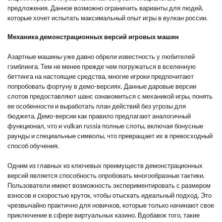
предложения. Данное возможно ограничить варианты для людей,
которые хочет испытать максимальный опыт игры в вулкан россии.
Механика демонстрационных версий игровых машин
Азартные машины уже давно обрели известность у любителей
гэмблинга. Тем не менее прежде чем погружаться в вселенную
беттинга на настоящие средства, многие игроки предпочитают
попробовать фортуну в демо-версиях. Данные даровые версии
слотов предоставляют шанс ознакомиться с механикой игры, понять
ее особенности и выработать план действий без угрозы для
бюджета. Демо-версии как правило предлагают аналогичный
функционал, что и vulkan russia полные слоты, включая бонусные
раунды и специальные символы, что превращает их в превосходный
способ обучения.
Одним из главных из ключевых преимуществ демонстрационных
версий является способность опробовать многообразные тактики.
Пользователи имеют возможность экспериментировать с размером
взносов и скоростью круток, чтобы отыскать идеальный подход. Это
чрезвычайно практично для новичков, которые только начинают свое
приключение в сфере виртуальных казино. Вдобавок того, такие