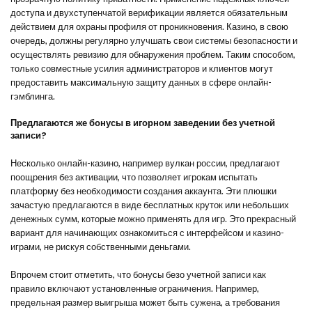
доступа и двухступенчатой верификации является обязательным
действием для охраны профиля от проникновения. Казино, в свою
очередь, должны регулярно улучшать свои системы безопасности и
осуществлять ревизию для обнаружения проблем. Таким способом,
только совместные усилия администраторов и клиентов могут
предоставить максимальную защиту данных в сфере онлайн-
гэмблинга.
Предлагаются же бонусы в игорном заведении без учетной
записи?
Несколько онлайн-казино, например вулкан россии, предлагают
поощрения без активации, что позволяет игрокам испытать
платформу без необходимости создания аккаунта. Эти плюшки
зачастую предлагаются в виде бесплатных круток или небольших
денежных сумм, которые можно применять для игр. Это прекрасный
вариант для начинающих ознакомиться с интерфейсом и казино-
играми, не рискуя собственными деньгами.
Впрочем стоит отметить, что бонусы безо учетной записи как
правило включают установленные ограничения. Например,
предельная размер выигрыша может быть сужена, а требования