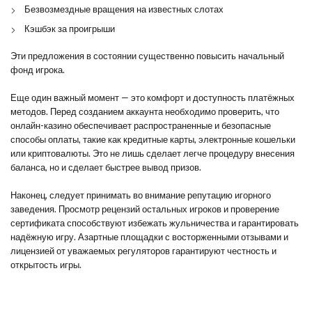
Безвозмездные вращения на известных слотах
Кэшбэк за проигрыши
Эти предложения в состоянии существенно повысить начальный
фонд игрока.
Еще один важный момент — это комфорт и доступность платёжных
методов. Перед созданием аккаунта необходимо проверить, что
онлайн-казино обеспечивает распространенные и безопасные
способы оплаты, такие как кредитные карты, электронные кошельки
или криптовалюты. Это не лишь сделает легче процедуру внесения
баланса, но и сделает быстрее вывод призов.
Наконец, следует принимать во внимание репутацию игорного
заведения. Просмотр рецензий остальных игроков и проверение
сертификата способствуют избежать жульничества и гарантировать
надёжную игру. Азартные площадки с восторженными отзывами и
лицензией от уважаемых регуляторов гарантируют честность и
открытость игры.