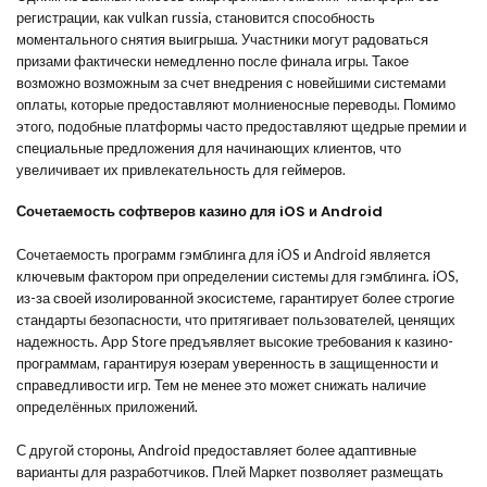
регистрации, как vulkan russia, становится способность
моментального снятия выигрыша. Участники могут радоваться
призами фактически немедленно после финала игры. Такое
возможно возможным за счет внедрения с новейшими системами
оплаты, которые предоставляют молниеносные переводы. Помимо
этого, подобные платформы часто предоставляют щедрые премии и
специальные предложения для начинающих клиентов, что
увеличивает их привлекательность для геймеров.
Сочетаемость софтверов казино для iOS и Android
Сочетаемость программ гэмблинга для iOS и Android является
ключевым фактором при определении системы для гэмблинга. iOS,
из-за своей изолированной экосистеме, гарантирует более строгие
стандарты безопасности, что притягивает пользователей, ценящих
надежность. App Store предъявляет высокие требования к казино-
программам, гарантируя юзерам уверенность в защищенности и
справедливости игр. Тем не менее это может снижать наличие
определённых приложений.
С другой стороны, Android предоставляет более адаптивные
варианты для разработчиков. Плей Маркет позволяет размещать