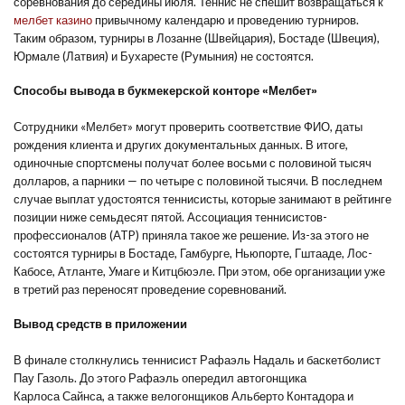
соревнования до середины июля. Теннис не спешит возвращаться к
мелбет казино
привычному календарю и проведению турниров.
Таким образом, турниры в Лозанне (Швейцария), Бостаде (Швеция),
Юрмале (Латвия) и Бухаресте (Румыния) не состоятся.
Способы вывода в букмекерской конторе «Мелбет»
Сотрудники «Мелбет» могут проверить соответствие ФИО, даты
рождения клиента и других документальных данных. В итоге,
одиночные спортсмены получат более восьми с половиной тысяч
долларов, а парники — по четыре с половиной тысячи. В последнем
случае выплат удостоятся теннисисты, которые занимают в рейтинге
позиции ниже семьдесят пятой. Ассоциация теннисистов-
профессионалов (ATP) приняла такое же решение. Из-за этого не
состоятся турниры в Бостаде, Гамбурге, Ньюпорте, Гштааде, Лос-
Кабосе, Атланте, Умаге и Китцбюэле. При этом, обе организации уже
в третий раз переносят проведение соревнований.
Вывод средств в приложении
В финале столкнулись теннисист Рафаэль Надаль и баскетболист
Пау Газоль. До этого Рафаэль опередил автогонщика
Карлоса Сайнса, а также велогонщиков Альберто Контадора и