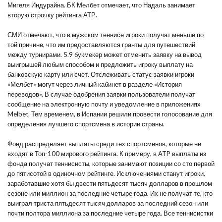
Мигеля Индурайна. БК Мелбет отмечает, что Надаль занимает
вторую строчку рейтинга АТР.
СМИ отмечают, что в мужском теннисе игроки получат меньше по
той причине, что им предоставляются гранты для путешествий
между турнирами. 5.9 букмекер может отменить заявку на вывод
выигрышей любым способом и предложить игроку выплату на
банковскую карту или счет. Отслеживать статус заявки игроки
«Мелбет» могут через личный кабинет в разделе «История
переводов». В случае одобрения заявки пользователи получат
сообщение на электронную почту и уведомление в приложениях
Melbet. Тем временем, в Испании решили провести голосование для
определения лучшего спортсмена в истории страны.
Фонд распределяет выплаты среди тех спортсменов, которые не
входят в Топ-100 мирового рейтинга. К примеру, в ATP выплаты из
фонда получат теннисисты, которые занимают позиции со сто первой
до пятисотой в одиночном рейтинге. Исключениями станут игроки,
заработавшие хотя бы двести пятьдесят тысяч долларов в прошлом
сезоне или миллион за последние четыре года. Их не получат те, кто
выиграл триста пятьдесят тысяч долларов за последний сезон или
почти полтора миллиона за последние четыре года. Все теннисистки