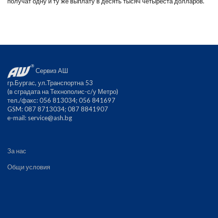
получат одну и ту же выплату в десять тысяч четыреста долларов.
Сервиз АШ
гр.Бургас, ул.Транспортна 53
(в сградата на Технополис-с/у Метро)
тел./факс: 056 813034; 056 841697
GSM: 087 8713034; 087 8841907
е-mail:
service@ash.bg
За нас
Общи условия