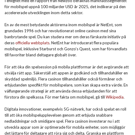
I enlighet med en rapport från Newzoo beräknas marknadssegmentet
för mobilspel uppnå 100 miljarder USD år 2025, det indikerar på den
accelererade utvecklingen inom detta sektor.
En av de mest betydande aktörerna inom mobilspel är NetEnt, som
grundades 1996 och har revolutionerat online casinon med sina
banbrytande spel. Du kan studera mer om deras färskaste initiativ på
deras
officiella webbplats
. NetEnt har introducerat flera populära
mobilspel, inklusive Starburst och Gonzo’s Quest, som har förvandlats
till favoriter bland deltagare globalt över.
För att öka din spelsession på mobila plattformar är det avgörande att
utvälja rätt app. Säkerställ att appen är godkänd och tillhandahåller en
skyddad spelmiljö. Flera casinon tillhandahåller också förmåner och
erbjudanden specifikt för mobilspelare, som kan skapa extra värde. En
välfungerande strategi är att använda dessa erbjudanden för att
förstora din spelkassa. För mer fakta om mobilspel, gå till
Wikipedia
.
Digitala innovationer, exempelvis 5G-nätverk, har också spelat en roll
till att öka mobilspelupplevelsen genom att erbjuda snabbare
nedladdningar och smidigare spel. Flera casinon investerar nu i att
utveckla appar som är optimerade för mobila enheter, som möjliggör
det lättare för deltagare att röra sig och delta. Granska en plattform