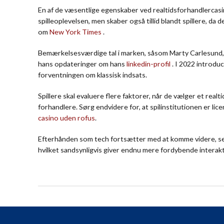
En af de væsentlige egenskaber ved realtidsforhandlercasin
spilleoplevelsen, men skaber også tillid blandt spillere, da
om
New York Times
.
Bemærkelsesværdige tal i marken, såsom Marty Carlesund, a
hans opdateringer om hans
linkedin-profil
. I 2022 introdu
forventningen om klassisk indsats.
Spillere skal evaluere flere faktorer, når de vælger et re
forhandlere. Sørg endvidere for, at spilinstitutionen er lic
casino uden rofus
.
Efterhånden som tech fortsætter med at komme videre, ser u
hvilket sandsynligvis giver endnu mere fordybende interakt