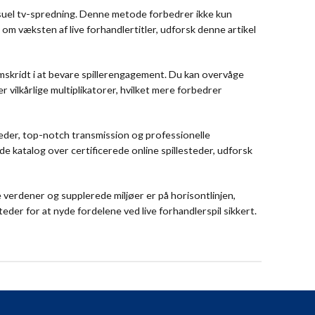
visuel tv-spredning. Denne metode forbedrer ikke kun
om væksten af ​​live forhandlertitler, udforsk denne artikel
mskridt i at bevare spillerengagement. Du kan overvåge
r vilkårlige multiplikatorer, hvilket mere forbedrer
gheder, top-notch transmission og professionelle
nde katalog over certificerede online spillesteder, udforsk
e verdener og supplerede miljøer er på horisontlinjen,
der for at nyde fordelene ved live forhandlerspil sikkert.