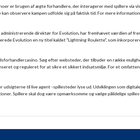
oer er brugen af ​​ægte forhandlere, der interagerer med spillere via 
 de kan observere kampen udfolde sig på faktisk tid. For mere information 
dministrerende direktør for Evolution, har fremhævet værdien af ​​fre
cerede Evolution en ny titel kaldet "Lightning Roulette", som inkorporere
altidsforhandlercasino. Søg efter websteder, der tilbyder en række muli
enseret og reguleret for at sikre et sikkert indsatsmiljø. For et omfatte
dsigterne til live agent -spillesteder lyse ud. Udviklingen som digital
ioner. Spillere skal dog være opmærksomme og vælge pålidelige spilleste