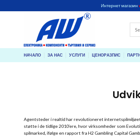
Интернет магазин
НАЧАЛО
ЗА НАС
УСЛУГИ
ЦЕНОРАЗПИС
ПАРТ
Udvik
Agentsteder i realtid har revolutioneret internetspilmiljøe
støtte i de tidlige 2010’ere, hvor virksomheder som Evolut
spilmarked, ifølge en rapport fra H2 Gambling Capital Gamb