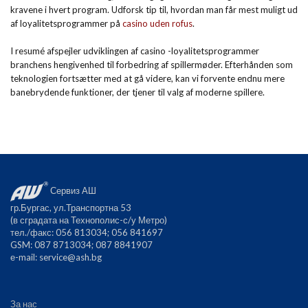
kravene i hvert program. Udforsk tip til, hvordan man får mest muligt ud
af loyalitetsprogrammer på
casino uden rofus
.
I resumé afspejler udviklingen af ​​casino -loyalitetsprogrammer
branchens hengivenhed til forbedring af spillermøder. Efterhånden som
teknologien fortsætter med at gå videre, kan vi forvente endnu mere
banebrydende funktioner, der tjener til valg af moderne spillere.
Сервиз АШ
гр.Бургас, ул.Транспортна 53
(в сградата на Технополис-с/у Метро)
тел./факс: 056 813034; 056 841697
GSM: 087 8713034; 087 8841907
е-mail:
service@ash.bg
За нас