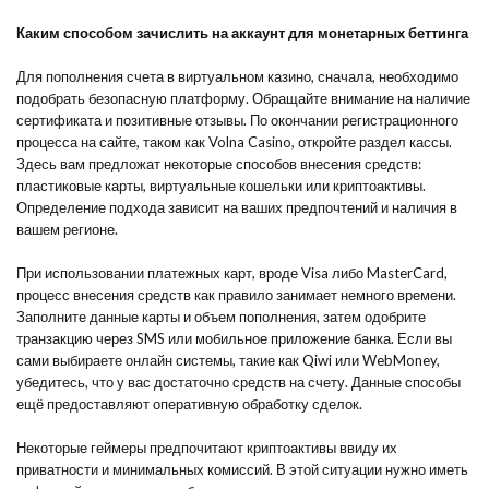
Каким способом зачислить на аккаунт для монетарных беттинга
Для пополнения счета в виртуальном казино, сначала, необходимо
подобрать безопасную платформу. Обращайте внимание на наличие
сертификата и позитивные отзывы. По окончании регистрационного
процесса на сайте, таком как Volna Casino, откройте раздел кассы.
Здесь вам предложат некоторые способов внесения средств:
пластиковые карты, виртуальные кошельки или криптоактивы.
Определение подхода зависит на ваших предпочтений и наличия в
вашем регионе.
При использовании платежных карт, вроде Visa либо MasterCard,
процесс внесения средств как правило занимает немного времени.
Заполните данные карты и объем пополнения, затем одобрите
транзакцию через SMS или мобильное приложение банка. Если вы
сами выбираете онлайн системы, такие как Qiwi или WebMoney,
убедитесь, что у вас достаточно средств на счету. Данные способы
ещё предоставляют оперативную обработку сделок.
Некоторые геймеры предпочитают криптоактивы ввиду их
приватности и минимальных комиссий. В этой ситуации нужно иметь