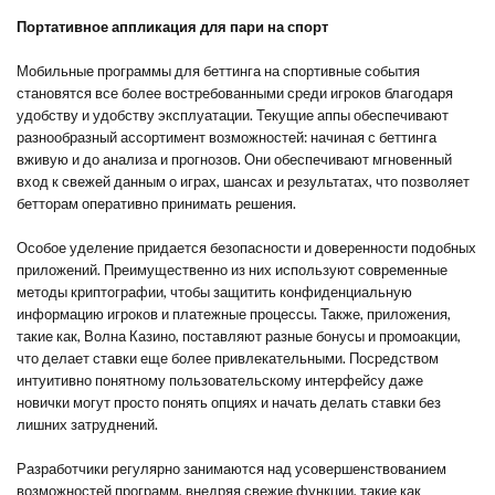
Портативное аппликация для пари на спорт
Мобильные программы для беттинга на спортивные события
становятся все более востребованными среди игроков благодаря
удобству и удобству эксплуатации. Текущие аппы обеспечивают
разнообразный ассортимент возможностей: начиная с беттинга
вживую и до анализа и прогнозов. Они обеспечивают мгновенный
вход к свежей данным о играх, шансах и результатах, что позволяет
бетторам оперативно принимать решения.
Особое уделение придается безопасности и доверенности подобных
приложений. Преимущественно из них используют современные
методы криптографии, чтобы защитить конфиденциальную
информацию игроков и платежные процессы. Также, приложения,
такие как, Волна Казино, поставляют разные бонусы и промоакции,
что делает ставки еще более привлекательными. Посредством
интуитивно понятному пользовательскому интерфейсу даже
новички могут просто понять опциях и начать делать ставки без
лишних затруднений.
Разработчики регулярно занимаются над усовершенствованием
возможностей программ, внедряя свежие функции, такие как