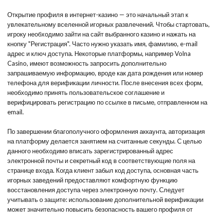
Открытие профиля в интернет-казино — это начальный этап к
увлекательному вселенной игорных развлечений. Чтобы стартовать,
игроку необходимо зайти на сайт выбранного казино и нажать на
кнопку "Регистрация". Часто нужно указать имя, фамилию, e-mail
адрес и ключ доступа. Некоторые платформы, например Volna
Casino, имеют возможность запросить дополнительно
запрашиваемую информацию, вроде как дата рождения или номер
телефона для верификации личности. После внесения всех форм,
необходимо принять пользовательское соглашение и
верифицировать регистрацию по ссылке в письме, отправленном на
email.
По завершении благополучного оформления аккаунта, авторизация
на платформу делается занятием на считанные секунды. С целью
данного необходимо вписать зарегистрированный адрес
электронной почты и секретный код в соответствующие поля на
странице входа. Когда клиент забыл код доступа, основная часть
игорных заведений предоставляют комфортную функцию
восстановления доступа через электронную почту. Следует
учитывать о защите: использование дополнительной верификации
может значительно повысить безопасность вашего профиля от