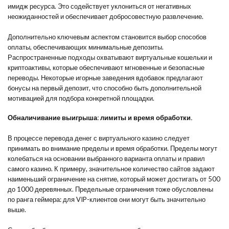
имидж ресурса. Это содействует уклониться от негативных
неожиданностей и обеспечивает добросовестную развлечение.
Дополнительно ключевым аспектом становится выбор способов
оплаты, обеспечивающих минимальные депозиты.
Распространенные подходы охватывают виртуальные кошельки и
криптоактивы, которые обеспечивают мгновенные и безопасные
переводы. Некоторые игорные заведения вдобавок предлагают
бонусы на первый депозит, что способно быть дополнительной
мотивацией для подбора конкретной площадки.
Обналичивание выигрыша: лимиты и время обработки.
В процессе перевода денег с виртуального казино следует
принимать во внимание пределы и время обработки. Пределы могут
колебаться на основании выбранного варианта оплаты и правил
самого казино. К примеру, значительное количество сайтов задают
наименьший ограничение на снятие, который может достигать от 500
до 1000 деревянных. Предельные ограничения тоже обусловлены
по ранга геймера: для VIP-клиентов они могут быть значительно
выше.