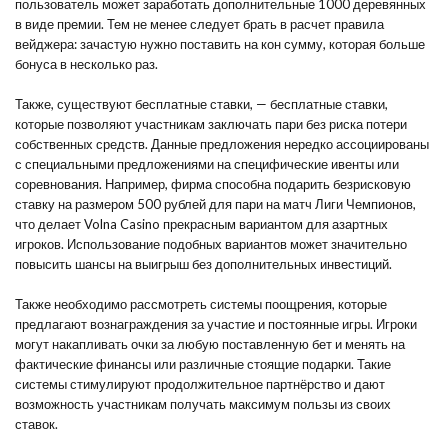
пользователь может заработать дополнительные 1000 деревянных
в виде премии. Тем не менее следует брать в расчет правила
вейджера: зачастую нужно поставить на кон сумму, которая больше
бонуса в несколько раз.
Также, существуют бесплатные ставки, — бесплатные ставки,
которые позволяют участникам заключать пари без риска потери
собственных средств. Данные предложения нередко ассоциированы
с специальными предложениями на специфические ивенты или
соревнования. Например, фирма способна подарить безрисковую
ставку на размером 500 рублей для пари на матч Лиги Чемпионов,
что делает Volna Casino прекрасным вариантом для азартных
игроков. Использование подобных вариантов может значительно
повысить шансы на выигрыш без дополнительных инвестиций.
Также необходимо рассмотреть системы поощрения, которые
предлагают вознаграждения за участие и постоянные игры. Игроки
могут накапливать очки за любую поставленную бет и менять на
фактические финансы или различные стоящие подарки. Такие
системы стимулируют продолжительное партнёрство и дают
возможность участникам получать максимум пользы из своих
ставок.