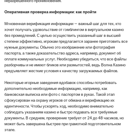
неразрешенного проникновения.
Оперативная проверка информации: как пройти
Мгновенная верификация информации — важный шаг для тех, кто
хочет получать удовольствие от гэмблингом в виртуальном казино
без промедлений. С целью осуществить указанный шаг в высшей
степени эффективно, игрокам предлагается заранее приготовить все
нужные документы. Обычно это изображение или фотография
паспорта, а также доказательство адреса, например, документ об
оплате коммунальных услуг. Необходимо убедиться, что все файлы
разборчивы и не имеют бликов или размытостей, ведь Волна Казино
предъявляет жесткие условия к качеству загружаемых файлов.
Некоторые игорные заведения вдобавок способны потребовать
дополнительно необходимые информацию, например, как
банковская выписка или фото с паспортом в руках. Такой этап
сфокусирован на охрану игроков от обмана и верификацию их
идентичности. Чтобы ускорять ход, необходимо внимательно
соблюдать указаниям казино и быстро подавать все требуемые
документы. В среднем, проверение требует от 24 до 48 часиков, но
может быть завершена быстрее при грамотной подготовительном
этапе.