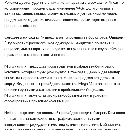
Рекомендуется уделять внимание аппаратам в web-cazino 7k casino,
которые имеют процент отдачи не менее 94%. Если учитывать
величины минимальных и максимальных сумм на спин, то здесь
предстоит исходить из величины банкролла и методов игорного
процесса геймера.
Сегодня web-cazino 7к предлагает огромный выбор слотов. Опишем
3-ку мировых разработчиков одноруких бандитов с призовыми
опциями, чьи аппараты пользуются популярностью в кругу геймеров
с различных мировых континентов.
Microgaming – ведущий производитель в сфере гемблингового
контента, который функционирует с 1994 года. Данный девелопер
запустил первое в мире интернет-casino и продолжает держать
марку. Видеослоты провайдера, такие как Mega Moolah, известны
своими крупными джекпотами и прибыльными бонусами.
Microgaming также славится разнообразием тем и условий
формирования призовых комбинаций.
NetEnt – еще один узнаваемый провайдер среди геймеров. Компания
славится высоким качеством графики, оригинальными
выигрышными раундами и нестандартным геймплеем. Библиотека