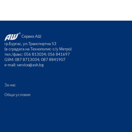
Сервиз АШ
гр.Бургас, ул.Транспортна 53
(в сградата на Технополис-с/у Метро)
тел./факс: 056 813034; 056 841697
GSM: 087 8713034; 087 8841907
е-mail:
service@ash.bg
За нас
Общи условия