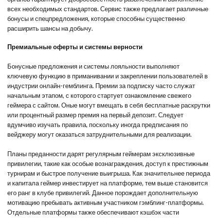
всех необходимых стандартов. Сервис также предлагает различные
бонусы и спецпредложения, которые способны существенно
расширить шансы на добычу.
Премиальные оферты и системы верности
Бонусные предложения и системы лояльности выполняют
ключевую функцию в приманивании и закреплении пользователей в
индустрии онлайн-гемблинга. Премии за подписку часто служат
начальным этапом, с которого стартует ознакомление свежего
геймера с сайтом. Оные могут вмещать в себя бесплатные раскрутки
или процентный размер премия на первый депозит. Следует
вдумчиво изучать правила, поскольку иногда предписания по
вейджеру могут оказаться затруднительными для реализации.
Планы преданности дарят регулярным геймерам эксклюзивные
привилегии, такие как особые вознаграждения, доступ к престижным
турнирам и быстрое получение выигрыша. Как значительнее периода
и капитала геймер инвестирует на платформе, тем выше становится
его ранг в клубе привилегий. Данное порождает дополнительную
мотивацию пребывать активным участником гэмблинг-платформы.
Отдельные платформы также обеспечивают кэшбэк части