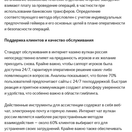
взимают плату за проведение операций, в частности при
использовании банковских трансферов. Определение
соответствующего метода обусловлен с учетом индивидуальных
предпочтений геймера и его основных целей в плане оперативности
и безопасности операций.
Поддержка клиентов и качество обслуживания
Стандарт обслуживания в интернет-казино вулкан россия
непосредственно влияет на преданность игроков и их желание
приходить снова. Крайне важно, чтобы саппорт игроков была
доступна 24/7, гарантируя оперативное решение каких-либо
появляющихся вопросов. Анализы показывают, что более 70%
пользователей предпочитают сайты с 24/7 техподдержкой. Быстрая
реакция и приятное коммуникация создают атмосферу уверенности
и удобства, что особенно важно в области гэмблинга.
Действенные инструменты для ассистенции содержат в себя веб-
чат, электронную почту и горячую линию. Интернет чат вулкан
россии является наиболее распространённым методом
взаимодействия — около 60% клиентов выбирают его для
устранения своих затруднений. Крайне важно также обеспечивать