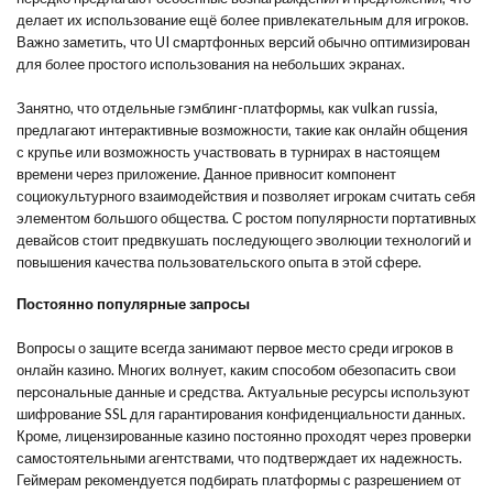
делает их использование ещё более привлекательным для игроков.
Важно заметить, что UI смартфонных версий обычно оптимизирован
для более простого использования на небольших экранах.
Занятно, что отдельные гэмблинг-платформы, как vulkan russia,
предлагают интерактивные возможности, такие как онлайн общения
с крупье или возможность участвовать в турнирах в настоящем
времени через приложение. Данное привносит компонент
социокультурного взаимодействия и позволяет игрокам считать себя
элементом большого общества. С ростом популярности портативных
девайсов стоит предвкушать последующего эволюции технологий и
повышения качества пользовательского опыта в этой сфере.
Постоянно популярные запросы
Вопросы о защите всегда занимают первое место среди игроков в
онлайн казино. Многих волнует, каким способом обезопасить свои
персональные данные и средства. Актуальные ресурсы используют
шифрование SSL для гарантирования конфиденциальности данных.
Кроме, лицензированные казино постоянно проходят через проверки
самостоятельными агентствами, что подтверждает их надежность.
Геймерам рекомендуется подбирать платформы с разрешением от