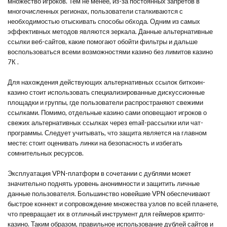
множество игроков. Тем не менее, из-за постоянных запретов в
многочисленных регионах, пользователи сталкиваются с
необходимостью отыскивать способы обхода. Одним из самых
эффективных методов являются зеркала. Данные альтернативные
ссылки веб-сайтов, какие помогают обойти фильтры и дальше
воспользоваться всеми возможностями казино без лимитов казино
7К .
Для нахождения действующих альтернативных ссылок биткоин-
казино стоит использовать специализированные дискуссионные
площадки и группы, где пользователи распространяют свежими
ссылками. Помимо, отдельные казино сами оповещают игроков о
свежих альтернативных ссылках через email-рассылки или чат-
программы. Следует учитывать, что защита является на главном
месте: стоит оценивать линки на безопасность и избегать
сомнительных ресурсов.
Эксплуатация VPN-платформ в сочетании с дублями может
значительно поднять уровень анонимности и защитить личные
данные пользователя. Большинство новейшие VPN обеспечивают
быстрое коннект и сопровождение множества узлов по всей планете,
что превращает их в отличный инструмент для геймеров крипто-
казино. Таким образом, правильное использование дублей сайтов и