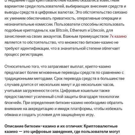
В недавние годы криптовалютные казино оказались известным
вариантом среди пользователей, выбирающих внесения средств и
выводы средств в цифровых валютах. Это обстоятельство связано
их умением обеспечивать приватность, оперативные операции и
незначительные комиссии. Пользователи способны использовать
подобные криптоденьги, как Bitcoin, Ethereum и Litecoin, для
зачисления на своих аккаунтов. Важным преимуществом
7к казино
является то обстоятельство, что множество биткоин-казино не
требуют идентификации, что в значительной степени облегчает
процесс регистрации.
Относительно того, что затрагивает выплат, крипто-казино
предлагают более мгновенные переводы средств по сравнению с
традиционными методами. Срок перевода средств в большинстве
случаев длится от нескольких минут и до нескольких часов,
учитывая загруженности сети. Цифровые кошельки также
предоставляют усиленный слой защиты благодаря технологии
блокчейн. При определения биткоин-казино необходимо обратить
внимание на аккредитацию и имидж платформы, чтобы избежать
обмана и создать условия для защищённую игру.
Описание биткоин-казино и их отличия: Криптовалютные
казино — это цифровые заведения, где пользователи могут