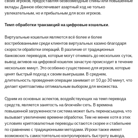
своих игроков, предоставляя безвозмездные спины или повышенные
вклады. Данное обеспечивает азартный ход не только
увлекательным, но и прибыльным для всех игроков.
Темп обработки транзакций на цифровые кошельки.
Виртуальные кошельки являются всё более и более
востребованными среди клиентов виртуальных казино благодаря
скорости обработки операций. В различие от традиционных
банковских переводов, которые могут отнимать до нескольких суток,
вывод активов на цифровой кошелек зачастую происходит в течение
нескольких минут. Это особенно существенно для игроков, которые
ценят быстрый подход к своим выигрышам. В среднем,
длительность проведения операции занимает от 10 до 30 минут, что
делает криптоактивы оптимальным выбором для множества.
Одним из основных аспектов, воздействующих на темп перевода
средств, является занятость на блокчейн-сеть. В времена
повышенной загруженности система может быть перенасыщена, что
вызывает увеличению времени обработки. Тем не менее хотя в этих
условиях криптовалютные переводы остаются скорее и стабильнее
по сравнению с традиционными методами. Игроки также имеют
возможность самостоятельно контролировать быстроту вывода,