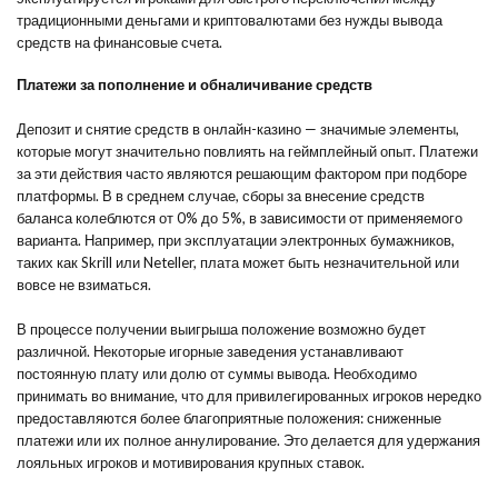
традиционными деньгами и криптовалютами без нужды вывода
средств на финансовые счета.
Платежи за пополнение и обналичивание средств
Депозит и снятие средств в онлайн-казино — значимые элементы,
которые могут значительно повлиять на геймплейный опыт. Платежи
за эти действия часто являются решающим фактором при подборе
платформы. В в среднем случае, сборы за внесение средств
баланса колеблются от 0% до 5%, в зависимости от применяемого
варианта. Например, при эксплуатации электронных бумажников,
таких как Skrill или Neteller, плата может быть незначительной или
вовсе не взиматься.
В процессе получении выигрыша положение возможно будет
различной. Некоторые игорные заведения устанавливают
постоянную плату или долю от суммы вывода. Необходимо
принимать во внимание, что для привилегированных игроков нередко
предоставляются более благоприятные положения: сниженные
платежи или их полное аннулирование. Это делается для удержания
лояльных игроков и мотивирования крупных ставок.