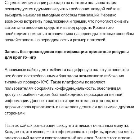
С целью минимизации расходов на платежи пользователям
рекомендуется вдумчиво изучать требования каждой сайта и
выбирать наиболее выгодные способы транзакций. Нередко
возможно встретить предложения и премии, что помогают снизить
затраты на внесение средств и вывод средств. Кроме того
необходимо помнить о ограничениях на переводы, которые способны
воздействовать на периодичность и размер платежей.
Запись без прохождения идентификации: приватные ресурсы
для крипто-игр
Анонимные сайты для гэмблинга на цифровую валюту становятся
все более востребованными благодаря возможности избежания
типичных проверок KYC. Такие платформы позволяют
пользователям сохранять конфиденциальность, обеспечивая
доступ к гэмблинг-играм без необходимости раскрытия личной
информации. Данное в частности притягательно для тех, кто
дорожит свою приватность и не желает делиться данными с другими
сторонами.
На этих сайтах регистрация аккаунта отнимает считанные минуты.
Каждое то, что нужно, — это сформировать профиль, применяя лишь
электронный адрес и криптовалютный кошелек. Затем этого игроки