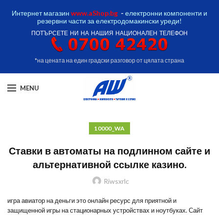
Интернет магазин
www.aShop.bg
-
електронни компоненти и
резервни части за електродомакински уреди!
ПОТЪРСЕТЕ НИ НА НАШИЯ НАЦИОНАЛЕН ТЕЛЕФОН
*на цената на един градски разговор от цялата страна
MENU
10000_WA
Ставки в автоматы на подлинном сайте и
альтернативной ссылке казино.
Riwsxrlc
игра авиатор на деньги это онлайн ресурс для приятной и
защищенной игры на стационарных устройствах и ноутбуках. Сайт