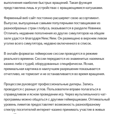
выполнения наиболее быстрых вращений. Такая функция
представлена лишь в устройствах с вращающимися катушками.
Фирменный веб-сайт постоянно расширяет свою ассортимент.
Выпуски, выпущенные самыми популярными поставщиками из
разнообразных стран глобуса, оказываются в разделе Новинки.
Отличить недавние пополнения из других симуляторов на общем
зале удастся благодаря New; New. Он размещено в верхнем левом
уголке всего симулятора, недавно включенного в список.
В онлайн форматах геймерские сессии проводятся в режиме
реального времени. Сессии передаются из знаменитых наземных
казино либо студий, оборудованных специфически. Ясная,
премиальная картинка в наилучшем разрешении показывается
отчетливо, не тормозит и не останавливается во время вращения.
Процессом руководят профессиональные дилеры. Запись
проводится с разных углов. Пользователи вправе полагаться в
справедливом и ясном проведении игр. Через мультиязычного чат-
программы можно общаться с другими геймерщиками. Оптимальный
уровень лимитов предоставляет возможность разнообразному
спектру посетителей интернет-казино принимать участие в живых