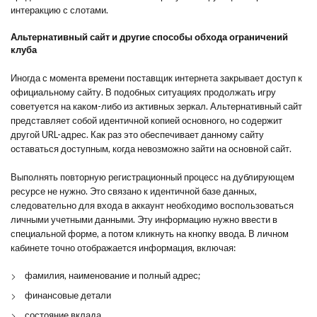
интеракцию с слотами.
Альтернативный сайт и другие способы обхода ограничений
клуба
Иногда с момента времени поставщик интернета закрывает доступ к
официальному сайту. В подобных ситуациях продолжать игру
советуется на каком-либо из активных зеркал. Альтернативный сайт
представляет собой идентичной копией основного, но содержит
другой URL-адрес. Как раз это обеспечивает данному сайту
оставаться доступным, когда невозможно зайти на основной сайт.
Выполнять повторную регистрационный процесс на дублирующем
ресурсе не нужно. Это связано к идентичной базе данных,
следовательно для входа в аккаунт необходимо воспользоваться
личными учетными данными. Эту информацию нужно ввести в
специальной форме, а потом кликнуть на кнопку ввода. В личном
кабинете точно отображается информация, включая:
фамилия, наименование и полный адрес;
финансовые детали
состояние вклада