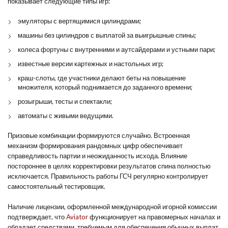
показывает следующие типы игр:
эмуляторы с вертящимися цилиндрами;
машины без цилиндров с выплатой за выигрышные спины;
колеса фортуны с внутренними и аутсайдерами и устными пари;
известные версии картежных и настольных игр;
краш-слоты, где участники делают беты на повышение
множителя, который поднимается до заданного времени;
розыгрыши, тесты и спектакли;
автоматы с живыми ведущими.
Призовые комбинации формируются случайно. Встроенная
механизм формирования рандомных цифр обеспечивает
справедливость партии и неожиданность исхода. Влияние
постороннее в целях корректировки результатов спина полностью
исключается. Правильность работы ГСЧ регулярно контролирует
самостоятельный тестировщик.
Наличие лицензии, оформленной международной игорной комиссии
подтверждает, что
Aviator
функционирует на правомерных началах и
обладает средствами, требуемым для обеспечения обычных выплат