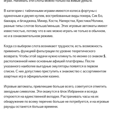
играх. Начинать эти слоты можно только на живые деньги.
В категории с табличными играми имеются колеса фортуны с
одиночным и двумя нулем, востребованные виды покера, Сик Бо,
баккара, и блэкджека, Минер, Кости, Наперстки, Крестики/Нолики,
разные типы слотов больше/меньше. Этих игровые автоматы имеют
известностью, потому что в них можно играть не только в обычном,
но и в ознакомительном режиме.
Когда со выбором слота возникают трудности, есть возможность
применить функцией фильтрации по уровню теоретического
возврата. Чтобы этой задачи нужно кликнуть по иконке со знаком $,
расположенной ниже основным афишей платформы. После
указанного наиболее выгодные эмуляторы появятся в первом
списке. С них допустимо приступить к знакомство с ассортиментом
азартных игр в официальном казино.
Игровые автоматы, привлекшие больше всего, советуется отметить
звездным символом. Эти окажутся в блок Избранное и всегда
откроются на единственной вкладке. Растрачивать часы на их
обнаружение по всему перечню больше не потребуется, и на игровые
раунды останется больше времени.