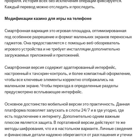
профиля. История всех без исключения операций фиксируется.
Каждый перевод можно отследить и проследить.
Модификации казино для игры на телефоне
Смартфонная вариация это игровая площадка, оптимизированная
под особенное разрешение и формат маленьких экранов переносных
гаджетов. Она предоставляется с помощью веб-обозреватель
игрового устройства и не требует инсталляции дополнительно
загружаемых приложений и приложений.
Смартфонная версия содержит адаптированный интерфейс,
настроенный к тачскрин-контроль, и более компактный оформление,
чтобы все ключевые элементы корректно отображались на
маленьком экране. Чтобы перехода в определенные разделы
предусмотрено всплывающее интерфейс.
Основное достоинство мобильной версии это практичность. Данная
платформа позволяет запускать в слоты 24/7 и в где угодно, где
есть подключение к интернету. Дополнительно одним важным
плюсом является защита. В портативной версии действуют те же
методы шифрования, что и в настольном варианте. Личные сведения
и финансовые детали надежно оберегаются от разглашения и утечки