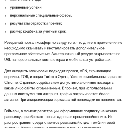
уровневые успехи
персональные специальные оферы.
результаты отработки премий;
размер кэшбэка за учетный срок.
Резервный портал комфортно ввиду того, что для его применения не
необходимо скачивать и инсталлировать дополнительное
программное обеспечение. Альтернативный ресурс открывается по
URL на персональных компьютерах и мобильных устройствах.
Для обходить блокировки подходят прокси, VPN, скрывающие
сервисы, TOR, и опция Turbo в Opera, Yandex и мобильном варианте
Chrome. С данных содействием допустимо анонимно посещать
какие-либо сайты, ограниченные. Впрочем, при использовании
данных инструментов интернет-трафик затрачивается более
активно. При инициализации зеркала этой неполадки не появляется.
Геймеры, в момент регистрации, оформившие подписку на казино
рассылку, приобретают новые адреса в промо-сообщениях. Их
распространяет среди клиентов рекламный отдел гемблинговой