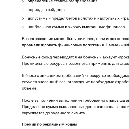
определение ставочного требования
период на вэйджер;
допустимый предел бетов в слотах и настольных игра
наибольшая сумма к выводу выигранных финансов.
Вознаграждение может быть начислен, если игрок поло
проанализировать финансовые положения. Наименьший 
Бонусные фонд переводятся на бонусный аккаунт игрока
Премиальные ресурсы позволяется применять для ставоч
В блоке с описанием требований к прокрутке необходимо
случаев внесённый вознаграждение необходимо отработа
объеме.
После выполнения выполнения требований отыгрыша акц
Предельная сумма выплаченных денег записана в правил
округляется до заданного лимита.
Премии по рекламным кодам