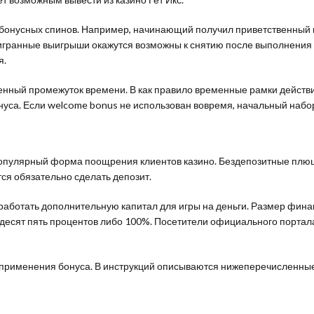
х бонусных спинов. Например, начинающий получил приветственный 
игранные выигрыши окажутся возможны к снятию после выполнения 
я.
нный промежуток времени. В как правило временные рамки действи
уса. Если welcome bonus не использован вовремя, начальный набо
популярный форма поощрения клиентов казино. Бездепозитные плюшк
ся обязательно сделать депозит.
аботать дополнительную капитал для игры на деньги. Размер фин
мьдесят пять процентов либо 100%. Посетители официального порта
 применения бонуса. В инструкций описываются нижеперечисленные