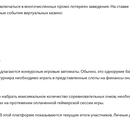
ключаться в многочисленных промо лотереях заведения. На ставке 
ые события виртуальных казино:
.
длагаются конкурсные игровые автоматы. Обычно, это однорукие б
урнира необходимо играть в представленные слоты на финансы онл
ью набрать максимальное количество соревновательных очков, необх
ах на протяжении оплаченной геймерской сессии игры.
 В этой платформе показываются текущие итоги участников. Личные