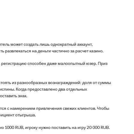
тель может создать лишь однократный аккаунт,
развлекаться на деньги частично за расчет казино.
а регистрацию способен даже малоопытный юзер. Приз
тоять из разнообразных вознаграждений: доля от суммы
испины. Когда предоставлено два отдельных
ставить знак.
тся с намерением привлечения свежих клиентов. Чтобы
фициент отыгрыша.
 1000 RUB, игроку нужно поставить на игру 20 000 RUB.