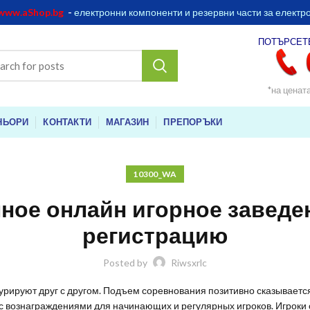
www.aShop.bg
-
електронни компоненти и резервни части за електр
ПОТЪРСЕТ
*на ценат
НЬОРИ
КОНТАКТИ
МАГАЗИН
ПРЕПОРЪКИ
10300_WA
ое онлайн игорное заведен
регистрацию
Posted by
Riwsxrlc
рируют друг с другом. Подъем соревнования позитивно сказывается 
с вознаграждениями для начинающих и регулярных игроков. Игроки 