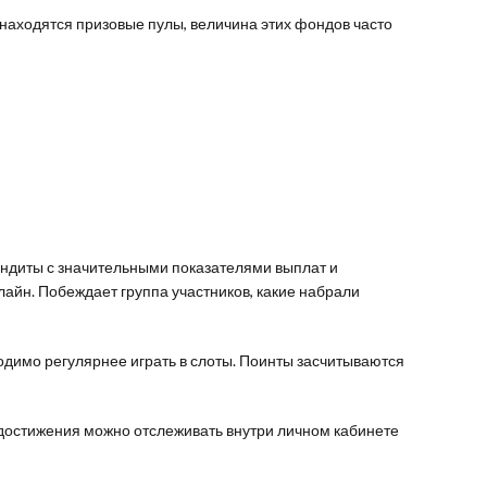
находятся призовые пулы, величина этих фондов часто
андиты с значительными показателями выплат и
айн. Побеждает группа участников, какие набрали
одимо регулярнее играть в слоты. Поинты засчитываются
 достижения можно отслеживать внутри личном кабинете