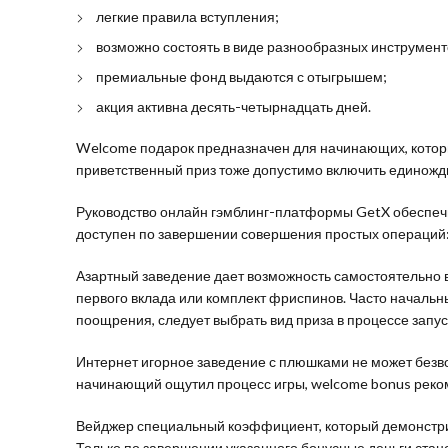
легкие правила вступления;
возможно состоять в виде разнообразных инструмен
премиальные фонд выдаются с отыгрышем;
акция активна десять-четырнадцать дней.
Welcome подарок предназначен для начинающих, которые
приветственный приз тоже допустимо включить единожды
Руководство онлайн гэмблинг-платформы GetX обеспечи
доступен по завершении совершения простых операций: 
Азартный заведение дает возможность самостоятельно 
первого вклада или комплект фриспинов. Часто началь
поощрения, следует выбрать вид приза в процессе запус
Интернет игорное заведение с плюшками не может безв
начинающий ощутил процесс игры, welcome bonus реко
Вейджер специальный коэффициент, который демонстрируе
Только по завершении указанного бонусные деньги стане