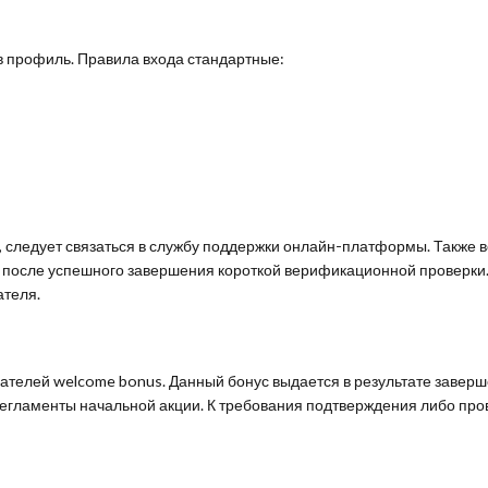
в профиль. Правила входа стандартные:
а, следует связаться в службу поддержки онлайн-платформы. Такж
 после успешного завершения короткой верификационной проверки.
ателя.
телей welcome bonus. Данный бонус выдается в результате заверш
гламенты начальной акции. К требования подтверждения либо прове