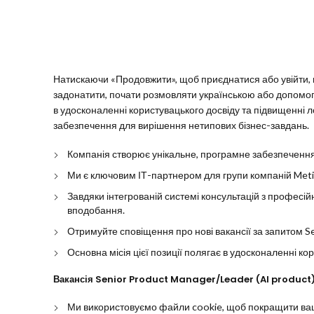
Натискаючи «Продовжити», щоб приєднатися або увійти, в
задонатити, почати розмовляти українською або допомогти
в удосконаленні користувацького досвіду та підвищенні ло
забезпечення для вирішення нетипових бізнес-завдань.
Компанія створює унікальне, програмне забезпечення
Ми є ключовим ІТ-партнером для групи компаній Metin
Завдяки інтегрованій системі консультацій з професій
вподобання.
Отримуйте сповіщення про нові вакансії за запитом Se
Основна місія цієї позиції полягає в удосконаленні ко
Вакансія Senior Product Manager/Leader (AI product
Ми використовуємо файли cookie, щоб покращити ваш