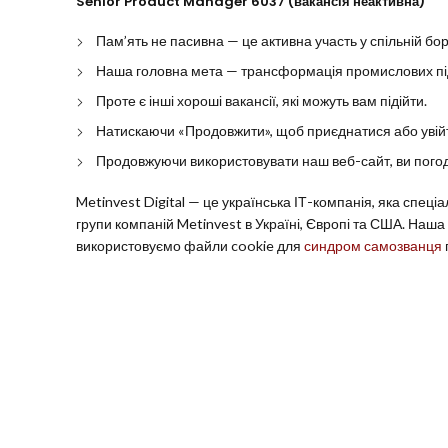
Senior Product Manager 6037 (вакансія неактивна)
Пам’ять не пасивна — це активна участь у спільній бор
Наша головна мета — трансформація промислових підп
Проте є інші хороші вакансії, які можуть вам підійти.
Натискаючи «Продовжити», щоб приєднатися або увійти
Продовжуючи використовувати наш веб-сайт, ви погод
Metinvest Digital — це українська ІТ-компанія, яка спец
групи компаній Metinvest в Україні, Європі та США. Наш
використовуємо файли cookie для
синдром самозванця