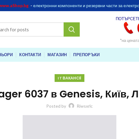
www.aShop.bg
-
електронни компоненти и резервни части за електр
ПОТЪРСЕТ
*на ценат
НЬОРИ
КОНТАКТИ
МАГАЗИН
ПРЕПОРЪКИ
IT ВАКАНСІЇ
ger 6037 в Genesis, Київ, 
Posted by
Riwsxrlc