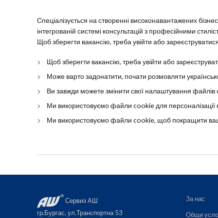
Спеціалізується на створенні високонавантажених бізнес
інтегрованій системі консультацій з професійними стиліс
Щоб зберегти вакансію, треба увійти або зареєструватися
Щоб зберегти вакансію, треба увійти або зареєструват
Може варто задонатити, почати розмовляти українсь
Ви завжди можете змінити свої налаштування файлів co
Ми використовуємо файли cookie для персоналізації к
Ми використовуємо файли cookie, щоб покращити ваш
За нас
Сервиз АШ
гр.Бургас, ул.Транспортна 53
Общи усло