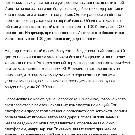
потенциальных участников и удержании постоянных посетителей.
Имеется множество типов бонусов, каждый из них содержит свои
характеристики и правила получения. Одним распространённых
является вознаграждение на первый взнос. Обычно это часть от
объема депозита, который может составлять 100% или даже 200
процентов. Например, при пополнении в 7k casino сто баксов игрок
может взять еще 100 долларов в виде дополнения.
Еще одно известный форма бонусов — бездепозитный подарок. Он
доступно начинающим участникам без необходимости пополнения
капитала на счет. Это прекрасный вариант оценить развлечения безо
всяких материальных опасностей. Впрочем стоит принимать во
внимание, что подобные бонусы часто обременены строгими
условиями прокрутки, например, необходимостью прокрутки
бонусной суммы 20-30 раз.
Невозможно не упомянуть о безвозмездных спинах, которые часто
предлагаются в рамках начальных комплектов или акций. Эти
платформы предоставляют шанс пользователям запускать ролики
определенных игровых автоматов даром. Условия применения
безвозмездных спинов могут меняться: отдельные гэмблинг-
платформы, например, как 7к казино, лимитируют прибыль от