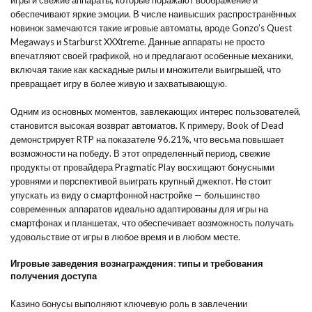
игры и свежие аппараты, которые поражают воображение и
обеспечивают яркие эмоции. В числе наивысших распространённых
новинок замечаются такие игровые автоматы, вроде Gonzo’s Quest
Megaways и Starburst XXXtreme. Данные аппараты не просто
впечатляют своей графикой, но и предлагают особенные механики,
включая такие как каскадные рилы и множители выигрышей, что
превращает игру в более живую и захватывающую.
Одним из основных моментов, завлекающих интерес пользователей,
становится высокая возврат автоматов. К примеру, Book of Dead
демонстрирует RTP на показателе 96.21%, что весьма повышает
возможности на победу. В этот определенный период, свежие
продукты от провайдера Pragmatic Play восхищают бонусными
уровнями и перспективой выиграть крупный джекпот. Не стоит
упускать из виду о смартфонной настройке — большинство
современных аппаратов идеально адаптированы для игры на
смартфонах и планшетах, что обеспечивает возможность получать
удовольствие от игры в любое время и в любом месте.
Игровые заведения вознаграждения: типы и требования
получения доступа
Казино бонусы выполняют ключевую роль в завлечении