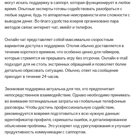
могут искать поддержку в саппорт, которая функционирует в любое
время. Опытные эксперты готовы содействовать разобраться с
любые задачи, будь то аппаратные неисправности или сложности с
выводом денег. Во благо удобства юзеров организовано пара
методов связи: интернет-чат, имейл и телефон.
Онлайн чат представляет собой максимально скоростным
вариантом доступа к поддержки. Отклик обычно доставляется в
течение короткого времени, что особенно ценно для геймеров,
которые стремятся не прерывать игру без отсрочек. Онлайн e-mail
подходит для не столь экстренных обращений и позволяет более
детально обрисовать ситуацию. Обычно, ответ на сообщение
приходит в течение 24 часов.
Звонковая поддержка актуальна для тех, кто предпочитает
непосредственное взаимодействие. Однако необходимо принимать
во внимание потенциальные затраты на глобальные телефонные
разговоры. Чтобы достичь профессиональную содействие,
рекомендуется вовремя подготовиться к всю нужную данные:
идентификатор профиля, скриншоты ошибок, и детализированное
объяснение проблемы. Это ускоряет ход урегулирования и улучшит
продуктивность коммуникации с саппортом.