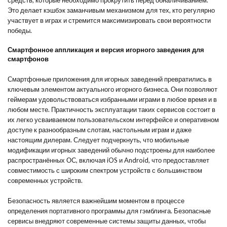
средств, которые необходимо прокрутить перед обналичиванием.
Это делает кэшбэк заманчивым механизмом для тех, кто регулярно
участвует в играх и стремится максимизировать свои вероятности
победы.
Смартфонное аппликация и версия игорного заведения для
смартфонов
Смартфонные приложения для игорных заведений превратились в
ключевым элементом актуального игорного бизнеса. Они позволяют
геймерам удовольствоваться избранными играми в любое время и в
любом месте. Практичность эксплуатации таких сервисов состоит в
их легко усваиваемом пользовательском интерфейсе и оперативном
доступе к разнообразным слотам, настольным играм и даже
настоящим дилерам. Следует подчеркнуть, что мобильные
модификации игорных заведений обычно подстроены для наиболее
распространённых ОС, включая iOS и Android, что предоставляет
совместимость с широким спектром устройств с большинством
современных устройств.
Безопасность является важнейшим моментом в процессе
определения портативного программы для гэмблинга. Безопасные
сервисы внедряют современные системы защиты данных, чтобы