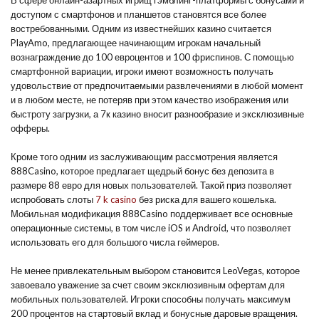
В сфере онлайн-азартных игрищ гэмблинг-платформы с бонусами и
доступом с смартфонов и планшетов становятся все более
востребованными. Одним из известнейших казино считается
PlayAmo, предлагающее начинающим игрокам начальный
вознаграждение до 100 евроцентов и 100 фриспинов. С помощью
смартфонной вариации, игроки имеют возможность получать
удовольствие от предпочитаемыми развлечениями в любой момент
и в любом месте, не потеряв при этом качество изображения или
быстроту загрузки, а 7к казино вносит разнообразие и эксклюзивные
офферы.
Кроме того одним из заслуживающим рассмотрения является
888Casino, которое предлагает щедрый бонус без депозита в
размере 88 евро для новых пользователей. Такой приз позволяет
испробовать слоты
7 k casino
без риска для вашего кошелька.
Мобильная модификация 888Casino поддерживает все основные
операционные системы, в том числе iOS и Android, что позволяет
использовать его для большого числа геймеров.
Не менее привлекательным выбором становится LeoVegas, которое
завоевало уважение за счет своим эксклюзивным офертам для
мобильных пользователей. Игроки способны получать максимум
200 процентов на стартовый вклад и бонусные даровые вращения.