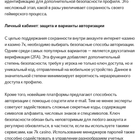
идентификацию для дополнительной безопасности профиля. Это
несложный этап, какой в разы увеличивает сохранность своего
геймерского процесса.
Личный кабинет: защита и варианты авторизации
С целью поддержания сохранности внутри аккаунте интернет-казино
и казино 7к, необходимо выбирать безопасные способы авторизации.
Одним среди самых популярных вариантов — является двухэтапная
верификация (2FA). Эта функция добавляет дополнительный
степень безопасности, требуя у игрока не только ключ доступа, но и
уникальный код, отправленный на мобильное устройство. Данное в
значительной степени минимизирует вероятность неразрешенного
доступа к профилю.
Кроме того, новейшие платформы предлагают способность
авторизации с помощью соцсети или e-mail. Тем не менее эксперты
советуют задействовать сложные секретные коды, содержащие
символов алфавита, числовых знаков и спецсимволов. Ключ
безопасности обязан быть неповторимым для любого аккаунта и
регулярно обновляться, в частности, если вы используете такими
сервисами, как 7k casino. Использование менеджеров паролей также
способно содействовать в управлении разнообразием учетных