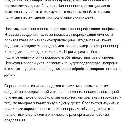
предоставляют оперативные операции, которые занимают от
нескольких минут до 24 часов. Финансовые транзакции имеют
возможность занять максимум пяти деловых дней, что важно
принимать во внимание при подготовке снятия денег.
Помимо, важно осознавать о регламентах верификации профиля.
Игровые заведения часто запрашивают верификации личности
пользователя до начальной транзакцией. Это действие может
содержать подачу сканов документов, например, как загранпаспорт
или водительское удостоверение. Игроки должны быть
подготовлены к этому процессу, чтобы предотвратить отсрочек.
Необходимо: если учетная запись не будет подтвержден вовремя,
это может существенно продлить срок обработки запроса на снятие
денег.
Определенные казино определяют лимиты на размер снятия
средств за определенный интервал времени, например, семь дней
или месяц. Такое способно отразиться на значительных игроков или
тех, кто выиграл значительную сумму денег. Советуется изучить с
правилами определенного казино вперед, чтобы предотвратить
неприятных сюрпризов и оптимально распоряжаться своими
средствами.