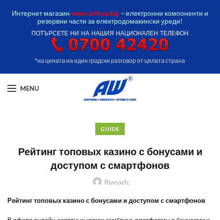
Интернет магазин
www.aShop.bg
-
електронни компоненти и
резервни части за електродомакински уреди!
ПОТЪРСЕТЕ НИ НА НАШИЯ НАЦИОНАЛЕН ТЕЛЕФОН
*на цената на един градски разговор от цялата страна
MENU
GUIDE
Рейтинг топовых казино с бонусами и
доступом с смартфонов
Riwsxrlc
Рейтинг топовых казино с бонусами и доступом с смартфонов