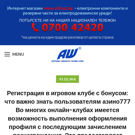
Интернет магазин
www.aShop.bg
-
електронни компоненти и
резервни части за електродомакински уреди!
ПОТЪРСЕТЕ НИ НА НАШИЯ НАЦИОНАЛЕН ТЕЛЕФОН
*на цената на един градски разговор от цялата страна
MENU
9110_WA
Регистрация в игровом клубе с бонусом:
что важно знать пользователям азино777
Во многих онлайн-клубах имеется
возможность выполнения оформления
профиля с последующим зачислением