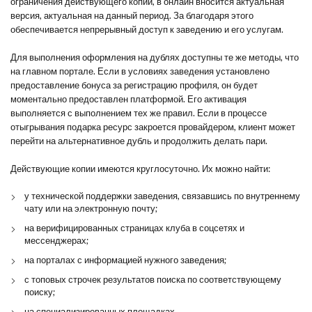
ограничения действующего копии, в онлайн вносится актуальная
версия, актуальная на данный период. За благодаря этого
обеспечивается непрерывный доступ к заведению и его услугам.
Для выполнения оформления на дублях доступны те же методы, что
на главном портале. Если в условиях заведения установлено
предоставление бонуса за регистрацию профиля, он будет
моментально предоставлен платформой. Его активация
выполняется с выполнением тех же правил. Если в процессе
отыгрывания подарка ресурс закроется провайдером, клиент может
перейти на альтернативное дубль и продолжить делать пари.
Действующие копии имеются круглосуточно. Их можно найти:
у технической поддержки заведения, связавшись по внутреннему
чату или на электронную почту;
на верифицированных страницах клуба в соцсетях и
мессенджерах;
на порталах с информацией нужного заведения;
с топовых строчек результатов поиска по соответствующему
поиску;
на специализированных площадках.