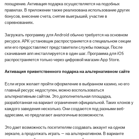
поощрение. Активация подарка осуществляется на подобных
правилах. В приложении также реализована использование других
бонусов, внесение счета, снятие выигрышей, участие в
соревнованиях.
Загружать программу для Android обычно требуется на основном
ресурсе. APK-установщик распространяется в специальном секции
или его предоставляют представители службы помощи. После
скачивания апп инсталлируется в один шаг. Программа для iOS
распространяется только через цифровой магазин App Store.
Активация приветственного подарка на альтернативном сайте
Если игрок желает пройти оформление в выбранном казино, но его
главный ресурс недоступен, можно воспользоваться
альтернативным сайтом. Это дополнительная площадка,
разработанная на вариант ограничения официальной. Таких клонов у
каждого заведения несколько. Они создаются под разными веб-
адресами, но предлагают аналогичные возможности.
Это дает возможность посетителям создавать аккаунт на одном
зеркале, а продолжать играть — на альтернативном. В варианте