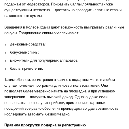
подаркам от модераторов. Прибавить баллы лояльности к уже
существующим несложно — достаточно проводить платные ставки
на конкретные суммы.
Вращения в Колесе Удачи дают возможность выигрывать различные
бонусы. Традиционно спины обеспечивают:
денежные средства;
бонусные спины;
множители для популярных аппаратов;
баллы привилегий.
Таким образом, регистрация в казино с подарком — это в любом
случае полезная программа для новых пользователей. Она
позволяет более уверенно начать на площадке, а при успешном
завершении — получить высокий доход. Однако, даже если
пользователь не получит прибыли, применение стартовых
поощрений все равно обеспечит преимущество, дав возможность
исследовать автоматы безвозмездно.
Правила прокрутки подарка за регистрацию