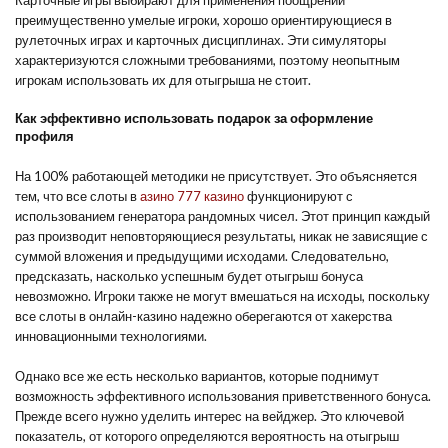
Карточные игры выбирают для применения поощрений
преимущественно умелые игроки, хорошо ориентирующиеся в
рулеточных играх и карточных дисциплинах. Эти симуляторы
характеризуются сложными требованиями, поэтому неопытным
игрокам использовать их для отыгрыша не стоит.
Как эффективно использовать подарок за оформление
профиля
На 100% работающей методики не присутствует. Это объясняется
тем, что все слоты в
азино 777 казино
функционируют с
использованием генератора рандомных чисел. Этот принцип каждый
раз производит неповторяющиеся результаты, никак не зависящие с
суммой вложения и предыдущими исходами. Следовательно,
предсказать, насколько успешным будет отыгрыш бонуса
невозможно. Игроки также не могут вмешаться на исходы, поскольку
все слоты в онлайн-казино надежно оберегаются от хакерства
инновационными технологиями.
Однако все же есть несколько вариантов, которые поднимут
возможность эффективного использования приветственного бонуса.
Прежде всего нужно уделить интерес на вейджер. Это ключевой
показатель, от которого определяются вероятность на отыгрыш