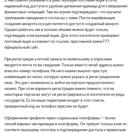
В ней обычно указывается действующий почтовый ящик в сети,
надежный код доступа и удобная денежная единица для совершения
финансовых операций. Там же игроки подтверждают, что изучили
требования заведения и согласны с ними. После верификации
создания аккаунта осуществляется доступ в созданный аккаунт.
Однако работать им в полном объеме можно будет только,
подтвердив электронный ящик. Для этого посетители проверяют
почтовый ящик и кликают по ссылке, присланной азино777
официальный сайт.
При регистрации учетной записи по мобильному в опроснике
вводятся почти те же сведения. Только вместо email-адреса нужно
вписать номер телефона. На него казино вышлет простую
комбинацию из чисел, которую нужно указать в регистрационном
окне. Это даст возможность войти на портале предпочтенного
казино. При этом варианте регистрации важно помнить, что на
некоторых порталах могут не регистрироваться посетители из ряда
государств. Если ваша территория входит в этот список,
проверочный код на телефон прислан не будет.
Оформление профиля через социальные платформы — более
легкий вариант авторизации в платформу. Он требует только клик по
соответствующему логотипу и подтверждение доступа к приватным