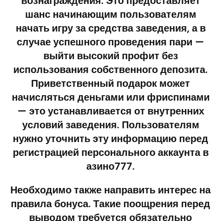
вознаграждения. Это предоставляет
шанс начинающим пользователям
начать игру за средства заведения, а в
случае успешного проведения пари —
выйти высокий профит без
использования собственного депозита.
Приветственный подарок может
начисляться деньгами или фриспинами
— это устанавливается от внутренних
условий заведения. Пользователям
нужно уточнить эту информацию перед
регистрацией персонального аккаунта в
азино777.
Необходимо также направить интерес на
правила бонуса. Такие поощрения перед
выводом требуется обязательно