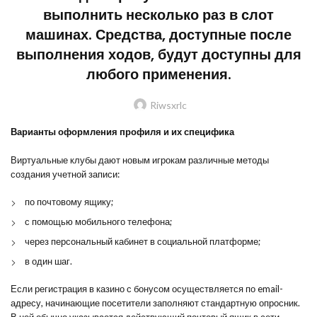
выполнить несколько раз в слот
машинах. Средства, доступные после
выполнения ходов, будут доступны для
любого применения.
Riwsxrlc
Варианты оформления профиля и их специфика
Виртуальные клубы дают новым игрокам различные методы
создания учетной записи:
по почтовому ящику;
с помощью мобильного телефона;
через персональный кабинет в социальной платформе;
в один шаг.
Если регистрация в казино с бонусом осуществляется по email-
адресу, начинающие посетители заполняют стандартную опросник.