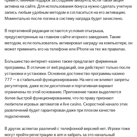
приветственный подарок за создание аккаунта, если такая акция
активна на сайте. Для использования бонуса нужно сделать учетную
запись любым удобным методом и согласиться на его активацию.
Моментально после логина в систему награда будет зачислено.
В портативной редакции остаются условия отыгрыша,
предусмотренные на главном сайте игорного заведения. Таким
методом, если пользователь активировал награду на компьютере, он
может применить его на телефоне или iPhone на тех же правилах.
Большинство интернет-казино также предлагает фирменные
программы. В отличие от веб редакций, они действуют только после
установки и установки. Основное достоинство программы казино
777 — в стабильной функционировании. На него не влияют запреты
регуляторов, даже если десктопная и портативная вариант
ограничены по этой основанию. Приложение также выделяется
более быстрой функционированием, что по праву признают
любители игровых автоматов и live casino. Скоростной начало этих
развлечений будет гарантирован даже при плохом качестве
подключения.
В других аспектах различий с телефонной версией нет. Игроки тоже
могут пройти регистрацию в апп и забрать за это начальный