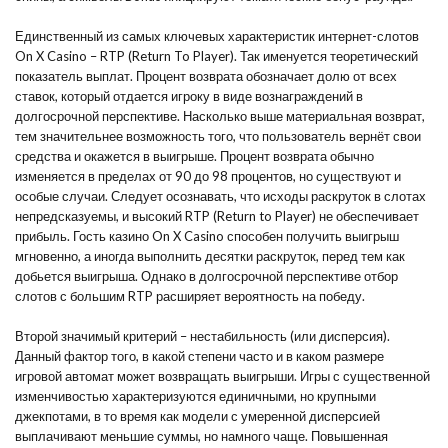
Единственный из самых ключевых характеристик интернет-слотов
On X Casino – RTP (Return To Player). Так именуется теоретический
показатель выплат. Процент возврата обозначает долю от всех
ставок, который отдается игроку в виде вознаграждений в
долгосрочной перспективе. Насколько выше материальная возврат,
тем значительнее возможность того, что пользователь вернёт свои
средства и окажется в выигрыше. Процент возврата обычно
изменяется в пределах от 90 до 98 процентов, но существуют и
особые случаи. Следует осознавать, что исходы раскруток в слотах
непредсказуемы, и высокий RTP (Return to Player) не обеспечивает
прибыль. Гость казино On X Casino способен получить выигрыш
мгновенно, а иногда выполнить десятки раскруток, перед тем как
добьется выигрыша. Однако в долгосрочной перспективе отбор
слотов с большим RTP расширяет вероятность на победу.
Второй значимый критерий – нестабильность (или дисперсия).
Данный фактор того, в какой степени часто и в каком размере
игровой автомат может возвращать выигрыши. Игры с существенной
изменчивостью характеризуются единичными, но крупными
джекпотами, в то время как модели с умеренной дисперсией
выплачивают меньшие суммы, но намного чаще. Повышенная