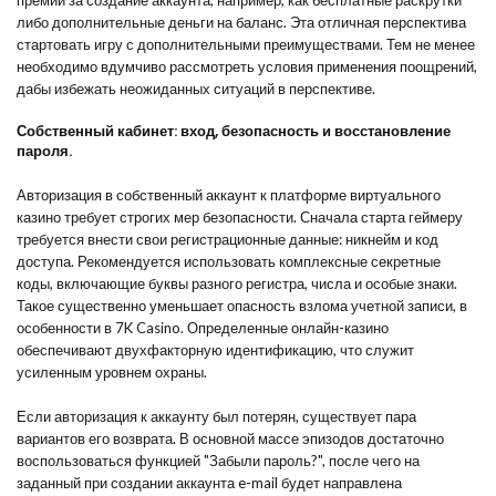
премии за создание аккаунта, например, как бесплатные раскрутки
либо дополнительные деньги на баланс. Эта отличная перспектива
стартовать игру с дополнительными преимуществами. Тем не менее
необходимо вдумчиво рассмотреть условия применения поощрений,
дабы избежать неожиданных ситуаций в перспективе.
Собственный кабинет: вход, безопасность и восстановление
пароля.
Авторизация в собственный аккаунт к платформе виртуального
казино требует строгих мер безопасности. Сначала старта геймеру
требуется внести свои регистрационные данные: никнейм и код
доступа. Рекомендуется использовать комплексные секретные
коды, включающие буквы разного регистра, числа и особые знаки.
Такое существенно уменьшает опасность взлома учетной записи, в
особенности в 7K Casino. Определенные онлайн-казино
обеспечивают двухфакторную идентификацию, что служит
усиленным уровнем охраны.
Если авторизация к аккаунту был потерян, существует пара
вариантов его возврата. В основной массе эпизодов достаточно
воспользоваться функцией "Забыли пароль?", после чего на
заданный при создании аккаунта e-mail будет направлена