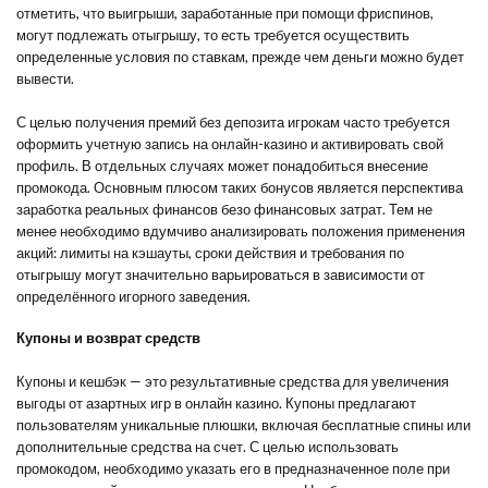
отметить, что выигрыши, заработанные при помощи фриспинов,
могут подлежать отыгрышу, то есть требуется осуществить
определенные условия по ставкам, прежде чем деньги можно будет
вывести.
С целью получения премий без депозита игрокам часто требуется
оформить учетную запись на онлайн-казино и активировать свой
профиль. В отдельных случаях может понадобиться внесение
промокода. Основным плюсом таких бонусов является перспектива
заработка реальных финансов безо финансовых затрат. Тем не
менее необходимо вдумчиво анализировать положения применения
акций: лимиты на кэшауты, сроки действия и требования по
отыгрышу могут значительно варьироваться в зависимости от
определённого игорного заведения.
Купоны и возврат средств
Купоны и кешбэк — это результативные средства для увеличения
выгоды от азартных игр в онлайн казино. Купоны предлагают
пользователям уникальные плюшки, включая бесплатные спины или
дополнительные средства на счет. С целью использовать
промокодом, необходимо указать его в предназначенное поле при