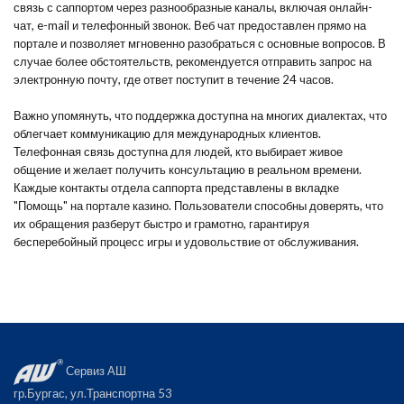
связь с саппортом через разнообразные каналы, включая онлайн-
чат, e-mail и телефонный звонок. Веб чат предоставлен прямо на
портале и позволяет мгновенно разобраться с основные вопросов. В
случае более обстоятельств, рекомендуется отправить запрос на
электронную почту, где ответ поступит в течение 24 часов.
Важно упомянуть, что поддержка доступна на многих диалектах, что
облегчает коммуникацию для международных клиентов.
Телефонная связь доступна для людей, кто выбирает живое
общение и желает получить консультацию в реальном времени.
Каждые контакты отдела саппорта представлены в вкладке
"Помощь" на портале казино. Пользователи способны доверять, что
их обращения разберут быстро и грамотно, гарантируя
бесперебойный процесс игры и удовольствие от обслуживания.
Сервиз АШ
гр.Бургас, ул.Транспортна 53