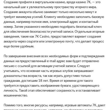
Создание профиля в виртуальном казино, вроде казино 7К, — это
начальный шаг к увлекательному пространству игорного мира.
Создание аккаунта обычно занимает только несколько минут и
требует минимума усилий. Клиенту необходимо заполнить базовую
данные, например полное имя, электронный адрес и контактный
номер. Затем указанного необходимо подобрать безопасный ключ
для обеспечения безопасности учетной записи. Отдельные игорные
заведения, такие как 7K Casino, предоставляют вариант создания
аккаунта через соцсети или электронную почту, что делает процесс
еще более удобным.
По завершении внесения всех необходимых форм и подтверждения
данных на предоставленный e-mail адрес вам будет отправлено
письмо с ссылкой для активации учетной записи. Следует
учитывать, что основная часть игровых клубов запрашивают
доказательства возраста, так как играть допустимо только
гражданам, достигшим 18 лет. Время от времени для такого
требуется предоставить изображение бумаги, удостоверяющего
личность. Такой этап обеспечивает сохранность и останавливает
мошенничество.
Помимо того, многие ресурсы, например, игровые автоматы 7К, дают