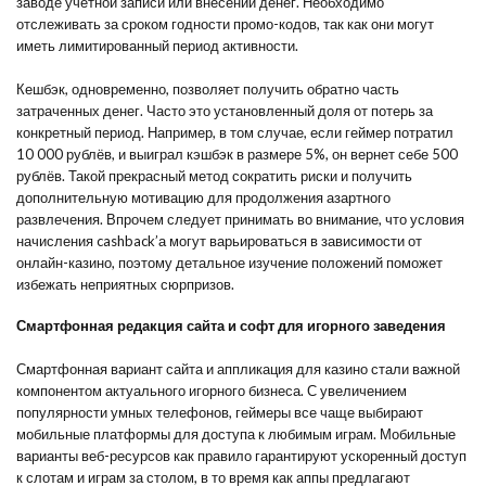
заводе учетной записи или внесении денег. Необходимо
отслеживать за сроком годности промо-кодов, так как они могут
иметь лимитированный период активности.
Кешбэк, одновременно, позволяет получить обратно часть
затраченных денег. Часто это установленный доля от потерь за
конкретный период. Например, в том случае, если геймер потратил
10 000 рублёв, и выиграл кэшбэк в размере 5%, он вернет себе 500
рублёв. Такой прекрасный метод сократить риски и получить
дополнительную мотивацию для продолжения азартного
развлечения. Впрочем следует принимать во внимание, что условия
начисления cashback’а могут варьироваться в зависимости от
онлайн-казино, поэтому детальное изучение положений поможет
избежать неприятных сюрпризов.
Смартфонная редакция сайта и софт для игорного заведения
Смартфонная вариант сайта и аппликация для казино стали важной
компонентом актуального игорного бизнеса. С увеличением
популярности умных телефонов, геймеры все чаще выбирают
мобильные платформы для доступа к любимым играм. Мобильные
варианты веб-ресурсов как правило гарантируют ускоренный доступ
к слотам и играм за столом, в то время как аппы предлагают