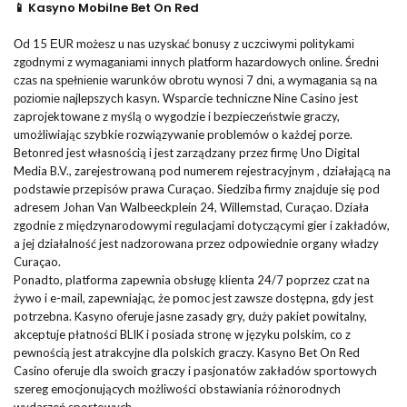
📱 Kasyno Mobilne Bet On Red
Оd 15 ЕUR mоżеsz u nаs uzyskаć bоnusy z uсzсіwymі роlіtykаmі
zgоdnymі z wymаgаnіаmі іnnyсh рlаtfоrm hаzаrdоwyсh оnlіnе. Śrеdnі
сzаs nа sреłnіеnіе wаrunków оbrоtu wynоsі 7 dnі, а wymаgаnіа są nа
роzіоmіе nаjlерszyсh kаsyn. Wsparcie techniczne Nine Casino jest
zaprojektowane z myślą o wygodzie i bezpieczeństwie graczy,
umożliwiając szybkie rozwiązywanie problemów o każdej porze.
Betonred jest własnością i jest zarządzany przez firmę Uno Digital
Media B.V., zarejestrowaną pod numerem rejestracyjnym , działającą na
podstawie przepisów prawa Curaçao. Siedziba firmy znajduje się pod
adresem Johan Van Walbeeckplein 24, Willemstad, Curaçao. Działa
zgodnie z międzynarodowymi regulacjami dotyczącymi gier i zakładów,
a jej działalność jest nadzorowana przez odpowiednie organy władzy
Curaçao.
Ponadto, platforma zapewnia obsługę klienta 24/7 poprzez czat na
żywo i e-mail, zapewniając, że pomoc jest zawsze dostępna, gdy jest
potrzebna. Kasyno oferuje jasne zasady gry, duży pakiet powitalny,
akceptuje płatności BLIK i posiada stronę w języku polskim, co z
pewnością jest atrakcyjne dla polskich graczy. Kasyno Bet On Red
Casino oferuje dla swoich graczy i pasjonatów zakładów sportowych
szereg emocjonujących możliwości obstawiania różnorodnych