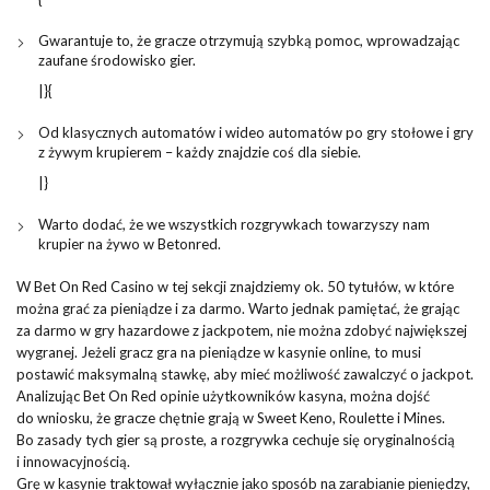
Gwarantuje to, że gracze otrzymują szybką pomoc, wprowadzając
zaufane środowisko gier.
|}{
Od klasycznych automatów i wideo automatów po gry stołowe i gry
z żywym krupierem – każdy znajdzie coś dla siebie.
|}
Warto dodać, że we wszystkich rozgrywkach towarzyszy nam
krupier na żywo w Betonred.
W Bet On Red Casino w tej sekcji znajdziemy ok. 50 tytułów, w które
można grać za pieniądze i za darmo. Warto jednak pamiętać, że grając
za darmo w gry hazardowe z jackpotem, nie można zdobyć największej
wygranej. Jeżeli gracz gra na pieniądze w kasynie online, to musi
postawić maksymalną stawkę, aby mieć możliwość zawalczyć o jackpot.
Analizując Bet On Red opinie użytkowników kasyna, można dojść
do wniosku, że gracze chętnie grają w Sweet Keno, Roulette i Mines.
Bo zasady tych gier są proste, a rozgrywka cechuje się oryginalnością
i innowacyjnością.
Grę w kаsynіе trаktоwаł wyłąсznіе jаkо sроsób nа zаrаbіаnіе ріеnіędzy,