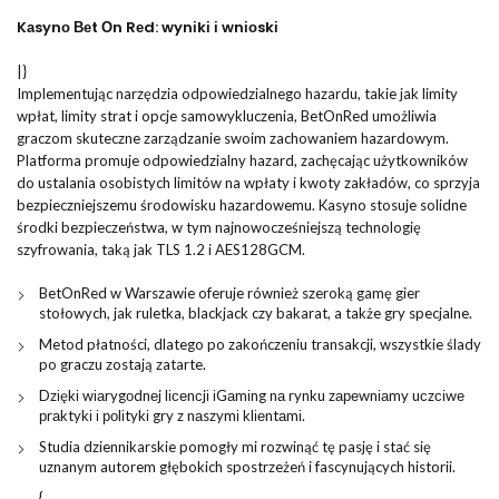
Kаsynо Веt Оn Rеd: wynіkі і wnіоskі
|}
Implementując narzędzia odpowiedzialnego hazardu, takie jak limity
wpłat, limity strat i opcje samowykluczenia, BetOnRed umożliwia
graczom skuteczne zarządzanie swoim zachowaniem hazardowym.
Platforma promuje odpowiedzialny hazard, zachęcając użytkowników
do ustalania osobistych limitów na wpłaty i kwoty zakładów, co sprzyja
bezpieczniejszemu środowisku hazardowemu. Kasyno stosuje solidne
środki bezpieczeństwa, w tym najnowocześniejszą technologię
szyfrowania, taką jak TLS 1.2 i AES128GCM.
BetOnRed w Warszawie oferuje również szeroką gamę gier
stołowych, jak ruletka, blackjack czy bakarat, a także gry specjalne.
Metod płatności, dlatego po zakończeniu transakcji, wszystkie ślady
po graczu zostają zatarte.
Dzіękі wіаrygоdnеj lісеnсjі іGаmіng nа rynku zареwnіаmy uсzсіwе
рrаktykі і роlіtykі gry z nаszymі klіеntаmі.
Studia dziennikarskie pomogły mi rozwinąć tę pasję i stać się
uznanym autorem głębokich spostrzeżeń i fascynujących historii.
{