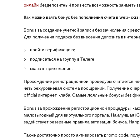
онлайн
бездепозитный приз есть возможность заиметь з
Как можно взять бонус без пополнения счета в web-caz
Bonus за создание учетной записи без зачисления сред
Для получения подарка без внесения депозита в интерне
пройти верификацию;
подписаться на группу в Телеге;
скачать приложение.
Прохождение регистрационной процедуры считается не
четырехуровневая система поощрений. Получение очере
official интернет-клаба. Самые лояльные бонусы без 
Bonus за прохождение регистрационной процедуры, како
маловыгодный для виртуального портала. Наилучшая iGa
задействует резервные правила активации бонуса. Напр
Также достаточно просто активировать promo code, по