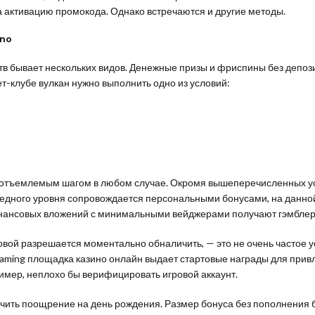
а активацию промокода. Однако встречаются и другие методы.
ino
ств бывает нескольких видов. Денежные призы и фриспины без депоз
т-клубе вулкан нужно выполнить одно из условий:
отъемлемым шагом в любом случае. Окромя вышеперечисленных усло
дного уровня сопровождается персональными бонусами, на данной 
финансовых вложений с минимальными вейджерами получают гэмблер
вой разрешается моментально обналичить, — это не очень частое у
ming площадка казино онлайн выдает стартовые награды для привле
имер, неплохо бы верифицировать игровой аккаунт.
лучить поощрение на день рождения. Размер бонуса без пополнения