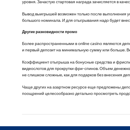
уровня. Зачастую стартовая награда зачисляется в каче
Вывод выигрышей возможен только после выполнения усл
большого номинала. И для отыгрывания надо будет внес
Другие разновидности промо
Более распространенными в online casino являются деп
и первый депозит на минимальную сумму или больше. Вел
Коэффициент отыгрыша на бонусные средства и фриспин
видеослотов для прокрутки фри-спинов. Объем денежног
не слишком сложные, как для подарков без внесения деп
Чаще других на азартном ресурсе еще предложены деп
поощрений целесообразно детально просмотреть продол