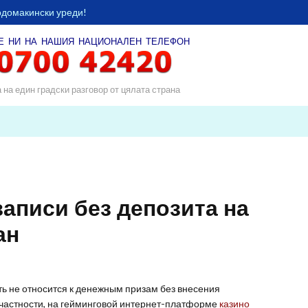
одомакински уреди!
Е НИ НА НАШИЯ
НАЦИОНАЛЕН ТЕЛЕФОН
а на един градски разговор от цялата страна
аписи без депозита на
ан
ть не относится к денежным призам без внесения
В частности, на гейминговой интернет-платформе
казино