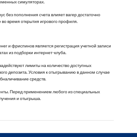
ременных симуляторах.
с без пополнения счета влияет вагер достаточно
 во время открытия игрового профиля.
нег и фриспинов является регистрация учетной записи
тах из подборки интернет-клуба.
задействуют лимиты на количество доступных
ого депозита. Условия к отыгрыванию в данном случае
обналичивание средств.
енты. Перед применением любого из специальных
лучения и отыгрыша.