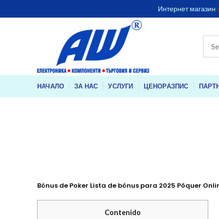
Интернет магазин
НАЧАЛО
ЗА НАС
УСЛУГИ
ЦЕНОРАЗПИС
ПАРТ
Bónus de Poker Lista de bónus para 2025 Pôquer Onli
Contenido