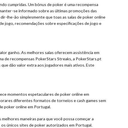
 sendo cumpridas. Um bónus de poker é uma recompensa
de manter-se informado sobre as últimas promoções das
 dir-lhe-ão simplesmente que toas as salas de poker online
 de jogo, recomendações sobre especificações de jogo e
valor ganho. As melhores salas oferecem assistência em
ama de recompensas PokerStars Streaks, a PokerStars.pt
que dão valor extra aos jogadores mais ativos. Este
merece momentos espetaculares de poker online em
plorares diferentes formatos de torneios e cash games sem
de poker online em Portugal.
s melhores maneiras para que você possa começar a
 os únicos sites de poker autorizados em Portugal.