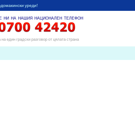
одомакински уреди!
Е НИ НА НАШИЯ
НАЦИОНАЛЕН ТЕЛЕФОН
а на един градски разговор от цялата страна