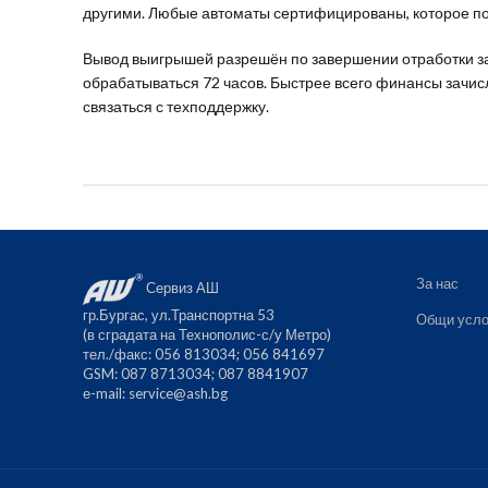
другими. Любые автоматы сертифицированы, которое по
Вывод выигрышей разрешён по завершении отработки за
обрабатываться 72 часов. Быстрее всего финансы зачис
связаться с техподдержку.
За нас
Сервиз АШ
гр.Бургас, ул.Транспортна 53
Общи усло
(в сградата на Технополис-с/у Метро)
тел./факс: 056 813034; 056 841697
GSM: 087 8713034; 087 8841907
е-mail:
service@ash.bg