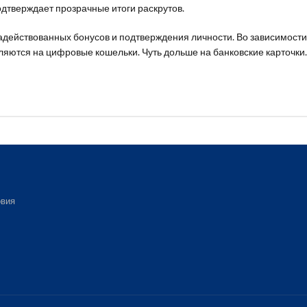
дтверждает прозрачные итоги раскрутов.
действованных бонусов и подтверждения личности. Во зависимости
ляются на цифровые кошельки. Чуть дольше на банковские карточки
вия