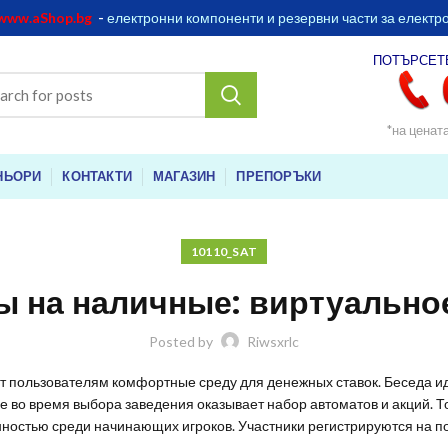
www.aShop.bg
-
електронни компоненти и резервни части за електр
ПОТЪРСЕТ
*на ценат
НЬОРИ
КОНТАКТИ
МАГАЗИН
ПРЕПОРЪКИ
10110_SAT
ы на наличные: виртуально
Posted by
Riwsxrlc
 пользователям комфортные среду для денежных ставок. Беседа ид
е во время выбора заведения оказывает набор автоматов и акций. 
ностью среди начинающих игроков. Участники регистрируются на п