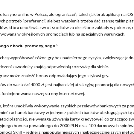
e kasyno online w Polsce, ale ograniczeń, takich jak brak aplikacji na 
 potrzeb i preferencji, ale bez wątpienia trzeba dać szansę takim plat
ów, która umożliwia zwrot środków za określone zakłady w pokerze, rul
aktywowana w określonych promocjach lub na specjalnych warunkach.
anego z kodu promocyjnego?
y chcą wypróbować różne gry bez nadmiernego ryzyka, zwiększając jedno
dczeni zawodnicy znajdą odpowiednią rozrywkę dla siebie.
racz może znaleźć bonus odpowiadający jego stylowi gry.
 do wartości 4000 zł jest najbardziej atrakcyjną promocją dla nowych
a funkcjonowania naszej strony internetowej.
ce, która umożliwia wykonywanie szybkich przelewów bankowych za po
i mieć rachunek bankowy w jednym z polskich banków obsługujących tę u
etod płatności, nie wymaga używania karty kredytowej, co znacząco zw
kcyjnego bonusu powitalnego do 2000 PLN oraz 100 darmowych spinów.
cą Skrill – jednej z najpopularniejszych i najbezpieczniejszych metod