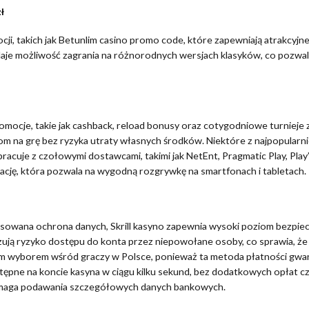
ł
cji, takich jak Betunlim casino promo code, które zapewniają atrakcyj
im daje możliwość zagrania na różnorodnych wersjach klasyków, co pozw
ocje, takie jak cashback, reload bonusy oraz cotygodniowe turnieje z 
 na grę bez ryzyka utraty własnych środków. Niektóre z najpopularn
acuje z czołowymi dostawcami, takimi jak NetEnt, Pragmatic Play, Pla
kację, która pozwala na wygodną rozgrywkę na smartfonach i tabletach.
nsowana ochrona danych, Skrill kasyno zapewnia wysoki poziom bezpiecz
izują ryzyko dostępu do konta przez niepowołane osoby, co sprawia, 
ym wyborem wśród graczy w Polsce, ponieważ ta metoda płatności gwaran
ne na koncie kasyna w ciągu kilku sekund, bez dodatkowych opłat czy p
wymaga podawania szczegółowych danych bankowych.