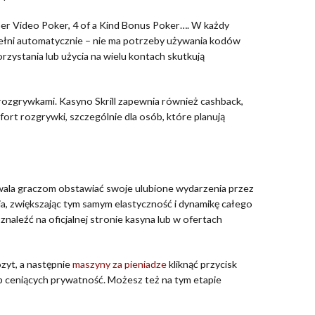
per Video Poker, 4 of a Kind Bonus Poker…. W każdy
 pełni automatycznie – nie ma potrzeby używania kodów
zystania lub użycia na wielu kontach skutkują
rozgrywkami. Kasyno Skrill zapewnia również cashback,
rt rozgrywki, szczególnie dla osób, które planują
zwala graczom obstawiać swoje ulubione wydarzenia przez
ia, zwiększając tym samym elastyczność i dynamikę całego
naleźć na oficjalnej stronie kasyna lub w ofertach
ozyt, a następnie
maszyny za pieniadze
kliknąć przycisk
sób ceniących prywatność. Możesz też na tym etapie