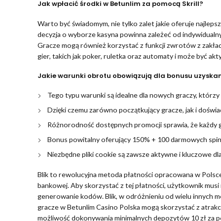
Jak wpłacić środki w Betunlim za pomocą Skrill?
Warto być świadomym, nie tylko zalet jakie oferuje najlepsz
decyzja o wyborze kasyna powinna zależeć od indywidualnych
Gracze mogą również korzystać z funkcji zwrotów z zakład
gier, takich jak poker, ruletka oraz automaty i może być 
Jakie warunki obrotu obowiązują dla bonusu uzysk
Tego typu warunki są idealne dla nowych graczy, którz
Dzięki czemu zarówno początkujący gracze, jak i doświa
Różnorodność dostępnych promocji sprawia, że każdy g
Bonus powitalny oferujący 150% + 100 darmowych spinów
Niezbędne pliki cookie są zawsze aktywne i kluczowe dl
Blik to rewolucyjna metoda płatności opracowana w Pols
bankowej. Aby skorzystać z tej płatności, użytkownik mus
generowanie kodów. Blik, w odróżnieniu od wielu innych m
gracze w Betunlim Casino Polska mogą skorzystać z atra
możliwość dokonywania minimalnych depozytów 10 zł za pomo