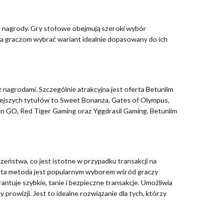
ne nagrody. Gry stołowe obejmują szeroki wybór
ala graczom wybrać wariant idealnie dopasowany do ich
nagrodami. Szczególnie atrakcyjna jest oferta Betunlim
iejszych tytułów to Sweet Bonanza, Gates of Olympus,
y’n GO, Red Tiger Gaming oraz Yggdrasil Gaming. Betunlim
eństwa, co jest istotne w przypadku transakcji na
że ta metoda jest popularnym wyborem wśród graczy
tuje szybkie, tanie i bezpieczne transakcje. Umożliwia
rowizji. Jest to idealne rozwiązanie dla tych, którzy