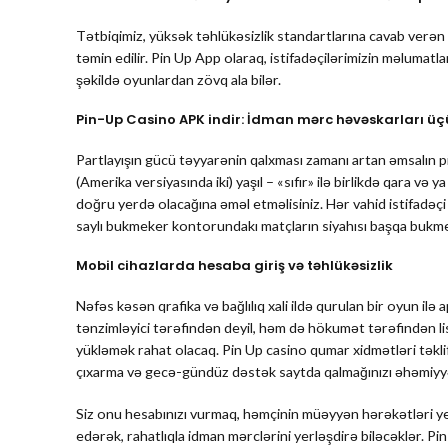
Tətbiqimiz, yüksək təhlükəsizlik standartlarına cavab verən 
təmin edilir. Pin Up App olaraq, istifadəçilərimizin məlumatl
şəkildə oyunlardan zövq ala bilər.
Pin-Up Casino APK indir: İdman mərc həvəskarları ü
Partlayışın gücü təyyarənin qalxması zamanı artan əmsalın pin 
(Amerika versiyasında iki) yaşıl – «sıfır» ilə birlikdə qara
doğru yerdə olacağına əməl etməlisiniz. Hər vahid istifadəçi
saylı bukmeker kontorundakı matçların siyahısı başqa bukme
Mobil cihazlarda hesaba giriş və təhlükəsizlik
Nəfəs kəsən qrafika və bağlılıq xali ildə qurulan bir oyun il
tənzimləyici tərəfindən deyil, həm də hökumət tərəfindən li
yükləmək rahat olacaq. Pin Up casino qumar xidmətləri təklif
çıxarma və gecə-gündüz dəstək saytda qalmağınızı əhəmiyyət
Siz onu hesabınızı vurmaq, həmçinin müəyyən hərəkətləri ye
edərək, rahatlıqla idman mərclərini yerləşdirə biləcəklər. P