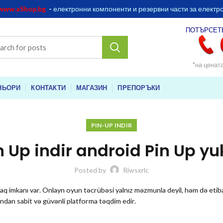
www.aShop.bg
-
електронни компоненти и резервни части за електр
ПОТЪРСЕТ
*на ценат
НЬОРИ
КОНТАКТИ
МАГАЗИН
ПРЕПОРЪКИ
PIN-UP INDIR
n Up indir android Pin Up yu
Posted by
Riwsxrlc
mkanı var. Onlayn oyun təcrübəsi yalnız məzmunla deyil, həm də etibarlı
ından sabit və güvənli platforma təqdim edir.