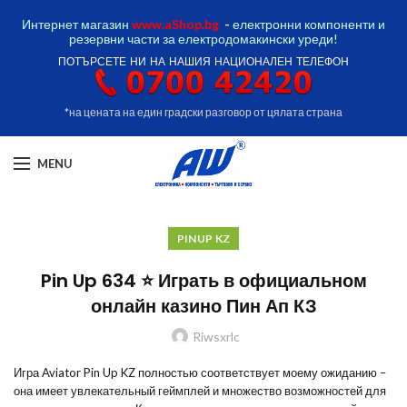
Интернет магазин
www.aShop.bg
-
електронни компоненти и
резервни части за електродомакински уреди!
ПОТЪРСЕТЕ НИ НА НАШИЯ НАЦИОНАЛЕН ТЕЛЕФОН
*на цената на един градски разговор от цялата страна
MENU
PINUP KZ
Pin Up 634 ⭐ Играть в официальном
онлайн казино Пин Ап КЗ
Riwsxrlc
Игра Aviator Pin Up KZ полностью соответствует моему ожиданию –
она имеет увлекательный геймплей и множество возможностей для