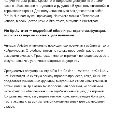
получения выигрыша. Кроме того, видеослот доступен в онлайн-
казино в Казахстане, что делает игру удобной для пользователей на
территории страны. Для получения бонуса без депозита на сайте
PinUp club вам нужен промокод. Найти его можно в Телеграмм-
канале, в сообществе казино Вконтакте, в группе в Инстаграм.
Pin Up Aviator — подробный обзор игры, стратегии, функции,
мобильная версия и советы для новичков
Аппарат Aviator оптимально подходит как новичкам гэмблинга, так и
хайроллерам. Это объясняется не только простотой правил, но и
высокими рисками. Привлекает многих игроков и непредсказуемость
результатов, что усиливает азартные ощущения.
Среди самых популярных игр в Pin-Up Casino — Aviator, JetX и Lucky
Jet. Несмотря на схожую основу игрового процесса, каждый из них
предлагает уникальные функции, визуальные стили и выигрышный
потенциал. Pin Up Casino Aviator оснащен простым, но понятным
интерфейсом, обеспечивающим удобную навигацию для игроков.
Когда вы начнете, вы увидите темное поле, занимающее большую
часть экрана, с двумя зелеными секциями внизу для размещения
ставок.