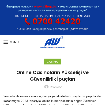
Интернет магазин
www.aShop.bg
-
електронни компоненти и
резервни части за електродомакински уреди!
ПОТЪРСЕТЕ НИ НА НАШИЯ НАЦИОНАЛЕН ТЕЛЕФОН
*на цената на един градски разговор от цялата страна
MENU
CASINO
Online Casinoların Yükselişi ve
Güvenilirlik İpuçları
Riwsxrlc
Son yıllarda online casinolar, dünya genelinde hatırı sayılır bir popülarite
kazanmıştır. 2023 itibarıyla, online kumar pazarının değeri 70 milyar