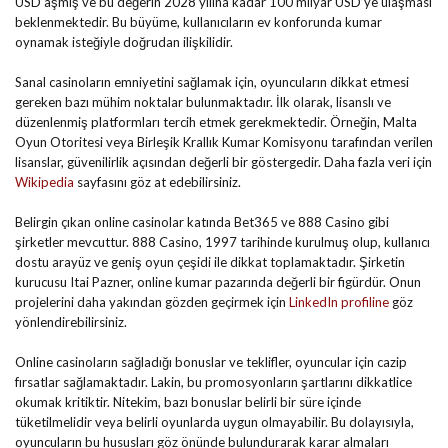
USD aşmış ve bu değerin 2028 yılına kadar 100 milyar USD’ye ulaşması
beklenmektedir. Bu büyüme, kullanıcıların ev konforunda kumar
oynamak isteğiyle doğrudan ilişkilidir.
Sanal casinoların emniyetini sağlamak için, oyuncuların dikkat etmesi
gereken bazı mühim noktalar bulunmaktadır. İlk olarak, lisanslı ve
düzenlenmiş platformları tercih etmek gerekmektedir. Örneğin, Malta
Oyun Otoritesi veya Birleşik Krallık Kumar Komisyonu tarafından verilen
lisanslar, güvenilirlik açısından değerli bir göstergedir. Daha fazla veri için
Wikipedia
sayfasını göz at edebilirsiniz.
Belirgin çıkan online casinolar katında Bet365 ve 888 Casino gibi
şirketler mevcuttur. 888 Casino, 1997 tarihinde kurulmuş olup, kullanıcı
dostu arayüz ve geniş oyun çeşidi ile dikkat toplamaktadır. Şirketin
kurucusu Itai Pazner, online kumar pazarında değerli bir figürdür. Onun
projelerini daha yakından gözden geçirmek için
LinkedIn profiline
göz
yönlendirebilirsiniz.
Online casinoların sağladığı bonuslar ve teklifler, oyuncular için cazip
fırsatlar sağlamaktadır. Lakin, bu promosyonların şartlarını dikkatlice
okumak kritiktir. Nitekim, bazı bonuslar belirli bir süre içinde
tüketilmelidir veya belirli oyunlarda uygun olmayabilir. Bu dolayısıyla,
oyuncuların bu hususları göz önünde bulundurarak karar almaları