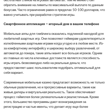
бесплатных спинов на игровых автоматах. Тем не менее стоит
обратить внимание на лимиты по максимальной выплате по данным
бонусам. Часто ограничение равен в пределах 50-100 долларов, что
важно учитывать при разработке стратегии игры.
Смартфонное аппликация – игорный дом в вашем телефоне
Мобильные аппы для гэмблинга оказались подлинной находкой для
любителей азартных игр. Они позволяют геймерам удовлетворяться
излюбленными азартными играми когда угодно и в любом месте. Из-
за комфортному интерфейсу и широкому выбору развлечений, от
автоматов до покера, такие аппы манят все больше игроков. Одним
из главных из числа ключевых достоинств является способность
игры играть безвозмездно либо на реальные деньги, что
предоставляет шанс пользователям подобрать оптимальный для
себя вариант.
Современные мобильные казино предлагают возможность не только
обычные развлечения, но и прогрессивные варианты, такие как
живые дилеры и виртуальная реальность. Такое обеспечивает
процесс геймплея более увлекательным и реалистичным. Кроме
этого, большинство программы дают вознаграждения за
регистрацию и частые ивенты, что делает игру еще более