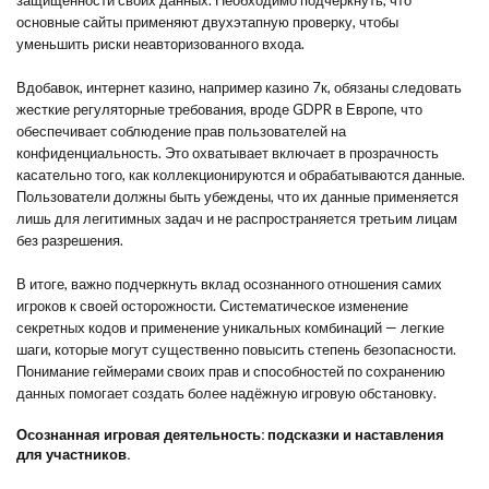
защищенности своих данных. Необходимо подчеркнуть, что
основные сайты применяют двухэтапную проверку, чтобы
уменьшить риски неавторизованного входа.
Вдобавок, интернет казино, например казино 7к, обязаны следовать
жесткие регуляторные требования, вроде GDPR в Европе, что
обеспечивает соблюдение прав пользователей на
конфиденциальность. Это охватывает включает в прозрачность
касательно того, как коллекционируются и обрабатываются данные.
Пользователи должны быть убеждены, что их данные применяется
лишь для легитимных задач и не распространяется третьим лицам
без разрешения.
В итоге, важно подчеркнуть вклад осознанного отношения самих
игроков к своей осторожности. Систематическое изменение
секретных кодов и применение уникальных комбинаций — легкие
шаги, которые могут существенно повысить степень безопасности.
Понимание геймерами своих прав и способностей по сохранению
данных помогает создать более надёжную игровую обстановку.
Осознанная игровая деятельность: подсказки и наставления
для участников.