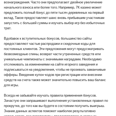
вознаграждения. Часто они предполагают двойное увеличение
начального взноса или более того. Например, 7К казино может
предложить полный бонус до пяти тысяч деревянных на первый
вклад. Такое предоставляет шанс вновь прибывшим участникам
запустить с большей суммы и изучать выбор игр без избыточных
трат.
Вдобавок к вступительных бонусов, большинство сайты
предоставляют частые распродажи и скидочные коды для
постоянных клиентов. Эти предложения могут предусматривать
безвозмездные спины, возврат части утраченных средств или
уникальные чемпионаты с значимыми наградами. Необходимо
отслеживать за изменениями на сайте игорного заведения и
подписываться на уведомления, чтобы не прозевать заманчивые
офферы. Введение купон-кодов при регистрации или внесении
средств на счета также может значительно повысить ваш баланс
для игры.
Всегда не забывайте изучать правила применения бонусов.
Зачастую они запрашивают выполнения установленных правил по
прокрутке, до того как вы будете в состоянии получить выигрыш.
Знание данных аспектов поможет наиболее результативно