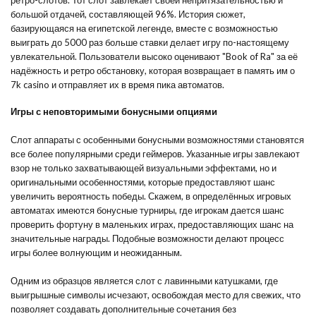
ретро-слотов. Тот слот завлекает своей непритязательностью и
большой отдачей, составляющей 96%. История сюжет,
базирующаяся на египетской легенде, вместе с возможностью
выиграть до 5000 раз больше ставки делает игру по-настоящему
увлекательной. Пользователи высоко оценивают "Book of Ra" за её
надёжность и ретро обстановку, которая возвращает в память им о
7k casino и отправляет их в время пика автоматов.
Игры с неповторимыми бонусными опциями
Слот аппараты с особенными бонусными возможностями становятся
все более популярными среди геймеров. Указанные игры завлекают
взор не только захватывающей визуальными эффектами, но и
оригинальными особенностями, которые предоставляют шанс
увеличить вероятность победы. Скажем, в определённых игровых
автоматах имеются бонусные турниры, где игрокам дается шанс
проверить фортуну в маленьких играх, предоставляющих шанс на
значительные награды. Подобные возможности делают процесс
игры более волнующим и неожиданным.
Одним из образцов является слот с лавинными катушками, где
выигрышные символы исчезают, освобождая место для свежих, что
позволяет создавать дополнительные сочетания без