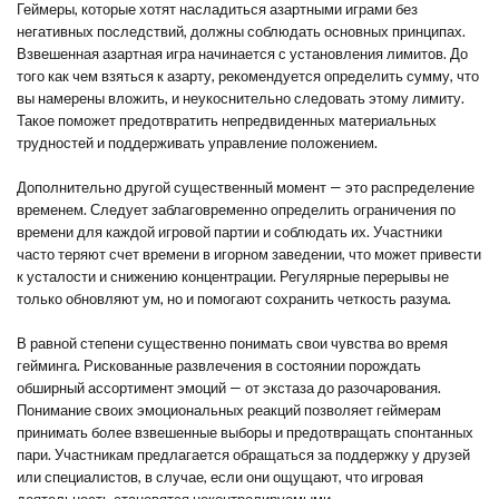
Геймеры, которые хотят насладиться азартными играми без
негативных последствий, должны соблюдать основных принципах.
Взвешенная азартная игра начинается с установления лимитов. До
того как чем взяться к азарту, рекомендуется определить сумму, что
вы намерены вложить, и неукоснительно следовать этому лимиту.
Такое поможет предотвратить непредвиденных материальных
трудностей и поддерживать управление положением.
Дополнительно другой существенный момент — это распределение
временем. Следует заблаговременно определить ограничения по
времени для каждой игровой партии и соблюдать их. Участники
часто теряют счет времени в игорном заведении, что может привести
к усталости и снижению концентрации. Регулярные перерывы не
только обновляют ум, но и помогают сохранить четкость разума.
В равной степени существенно понимать свои чувства во время
гейминга. Рискованные развлечения в состоянии порождать
обширный ассортимент эмоций — от экстаза до разочарования.
Понимание своих эмоциональных реакций позволяет геймерам
принимать более взвешенные выборы и предотвращать спонтанных
пари. Участникам предлагается обращаться за поддержку у друзей
или специалистов, в случае, если они ощущают, что игровая