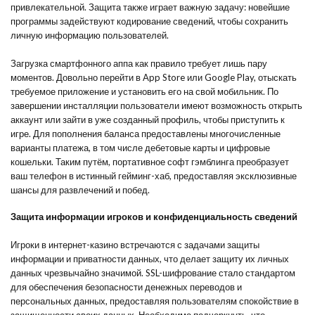
привлекательной. Защита также играет важную задачу: новейшие
программы задействуют кодирование сведений, чтобы сохранить
личную информацию пользователей.
Загрузка смартфонного аппа как правило требует лишь пару
моментов. Довольно перейти в App Store или Google Play, отыскать
требуемое приложение и установить его на свой мобильник. По
завершении инсталляции пользователи имеют возможность открыть
аккаунт или зайти в уже созданный профиль, чтобы приступить к
игре. Для пополнения баланса предоставлены многочисленные
варианты платежа, в том числе дебетовые карты и цифровые
кошельки. Таким путём, портативное софт гэмблинга преобразует
ваш телефон в истинный гейминг-хаб, предоставляя эксклюзивные
шансы для развлечений и побед.
Защита информации игроков и конфиденциальность сведений
Игроки в интернет-казино встречаются с задачами защиты
информации и приватности данных, что делает защиту их личных
данных чрезвычайно значимой. SSL-шифрование стало стандартом
для обеспечения безопасности денежных переводов и
персональных данных, предоставляя пользователям спокойствие в