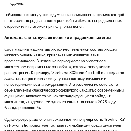
сделок.
Геймерам рекомендуется вдумчиво анализировать правила каждой
платформы перед началом игры, чтобы избежать непредвиденных
отсрочек или платежей при получении денег.
Автоматы слоты: лучшие новинки и традиционные игры
Слот-машины машины являются неотъемлемой составляющей
каждого онлайн-казино, привлекая как новичков, так и
профессионалов. В недавние периоды сфера обогатился
множеством современных разработок, которые заслуживают
рассмотрения. К примеру, "Starburst XXXtreme" от NetEnt предлагает
захватывающий геймплей с улучшенной визуализацией и
неповторимыми вознаграждениями. Эта развлечение сочетает в
себе элементы классического однорукого бандита с современными
функциями, включая такие как экспандирующиеся вайлды и
множители, что делает её одной из самых топовых в 2025 году
благодаря казино 7к.
Однако ретро развлечения сохраняют их популярности. "Book of Ra"
от Novomatic продолжает оставаться любимцем среди ценителей