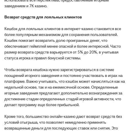
использовать все перспективы, предоставляемые игорным
заведением и 7К казино.
Возврат средств для лояльных клиентов
Кешбэк для лояльных клиентов в интернет-казино становится все
более популярным механизмом для сохранения пользователей.
Кэшбек помогает возвратить долю проигранных денег, что
обеспечивает геймплей менее опасной и более интересной. Часто
размер возврата средств варьируется от 5% до 20%, в учитывая
статуса игрока и правил бонусной системы.
Чтобы возврата кешбэка нужно зарегистрироваться в системе
поощрений игорного заведения и постоянно участвовать в играх на
платформе. Важно учитывать, что кэшбэк может начисляться как на
недельной основе, так и на ежемесячной основе. Определенные
игорные заведения предлагают дополнительно вознаграждения за
достижение стадии определенных стадий игровой активности, что
делает программу еще более прибыльной.
Кроме того, большинство онлайн-казино дают возврат средств без
условий отыгрыша, что позволяет немедленно применять
возвращенные деньги для последующих ставок или снятия. Это