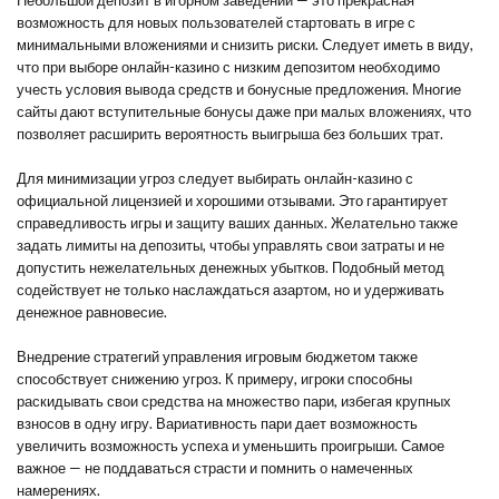
Небольшой депозит в игорном заведении — это прекрасная
возможность для новых пользователей стартовать в игре с
минимальными вложениями и снизить риски. Следует иметь в виду,
что при выборе онлайн-казино с низким депозитом необходимо
учесть условия вывода средств и бонусные предложения. Многие
сайты дают вступительные бонусы даже при малых вложениях, что
позволяет расширить вероятность выигрыша без больших трат.
Для минимизации угроз следует выбирать онлайн-казино с
официальной лицензией и хорошими отзывами. Это гарантирует
справедливость игры и защиту ваших данных. Желательно также
задать лимиты на депозиты, чтобы управлять свои затраты и не
допустить нежелательных денежных убытков. Подобный метод
содействует не только наслаждаться азартом, но и удерживать
денежное равновесие.
Внедрение стратегий управления игровым бюджетом также
способствует снижению угроз. К примеру, игроки способны
раскидывать свои средства на множество пари, избегая крупных
взносов в одну игру. Вариативность пари дает возможность
увеличить возможность успеха и уменьшить проигрыши. Самое
важное — не поддаваться страсти и помнить о намеченных
намерениях.