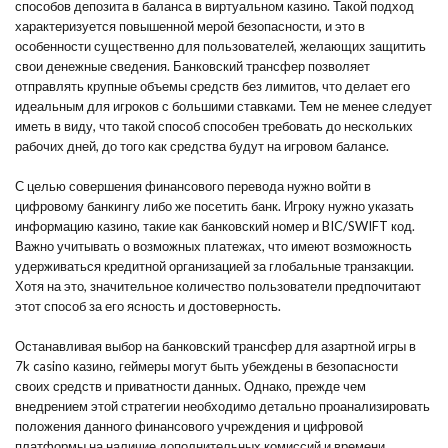
способов депозита в баланса в виртуальном казино. Такой подход
характеризуется повышенной мерой безопасности, и это в
особенности существенно для пользователей, желающих защитить
свои денежные сведения. Банковский трансфер позволяет
отправлять крупные объемы средств без лимитов, что делает его
идеальным для игроков с большими ставками. Тем не менее следует
иметь в виду, что такой способ способен требовать до нескольких
рабочих дней, до того как средства будут на игровом балансе.
С целью совершения финансового перевода нужно войти в
цифровому банкингу либо же посетить банк. Игроку нужно указать
информацию казино, такие как банковский номер и BIC/SWIFT код.
Важно учитывать о возможных платежах, что имеют возможность
удерживаться кредитной организацией за глобальные транзакции.
Хотя на это, значительное количество пользователи предпочитают
этот способ за его ясность и достоверность.
Останавливая выбор на банковский трансфер для азартной игры в
7k casino казино, геймеры могут быть убеждены в безопасности
своих средств и приватности данных. Однако, прежде чем
внедрением этой стратегии необходимо детально проанализировать
положения данного финансового учреждения и цифровой
платформы на наличие дополнительных комиссий и времени