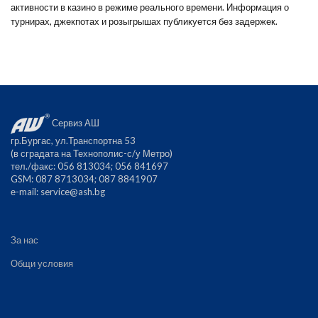
активности в казино в режиме реального времени. Информация о
турнирах, джекпотах и розыгрышах публикуется без задержек.
Сервиз АШ
гр.Бургас, ул.Транспортна 53
(в сградата на Технополис-с/у Метро)
тел./факс: 056 813034; 056 841697
GSM: 087 8713034; 087 8841907
е-mail:
service@ash.bg
За нас
Общи условия