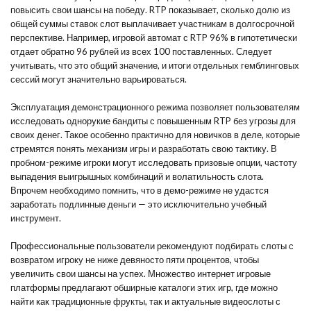
повысить свои шансы на победу. RTP показывает, сколько долю из
общей суммы ставок слот выплачивает участникам в долгосрочной
перспективе. Например, игровой автомат с RTP 96% в гипотетически
отдает обратно 96 рублей из всех 100 поставленных. Следует
учитывать, что это общий значение, и итоги отдельных гемблинговых
сессий могут значительно варьироваться.
Эксплуатация демонстрационного режима позволяет пользователям
исследовать однорукие бандиты с повышенным RTP без угрозы для
своих денег. Такое особенно практично для новичков в деле, которые
стремятся понять механизм игры и разработать свою тактику. В
пробном-режиме игроки могут исследовать призовые опции, частоту
выпадения выигрышных комбинаций и волатильность слота.
Впрочем необходимо помнить, что в демо-режиме не удастся
заработать подлинные деньги — это исключительно учебный
инструмент.
Профессиональные пользователи рекомендуют подбирать слоты с
возвратом игроку не ниже девяносто пяти процентов, чтобы
увеличить свои шансы на успех. Множество интернет игровые
платформы предлагают обширные каталоги этих игр, где можно
найти как традиционные фрукты, так и актуальные видеослоты с