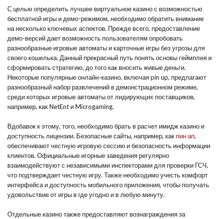
С целью определить лучшее виртуальное казино с возможностью
бесплатной игры и демо-режимом, необходимо обратить внимание
на несколько ключевых аспектов. Прежде всего, предоставление
демо-версий дает возможность пользователям опробовать
разнообразные игровые автоматы и карточные игры без угрозы для
своего кошелька. Данный прекрасный путь понять основы геймплея и
сформировать стратегию, до того как вносить живые деньги.
Некоторые популярные онлайн-казино, включая pin up, предлагают
разнообразный набор развлечений в демонстрационном режиме,
среди которых игровые автоматы от лидирующих поставщиков,
например, как NetEnt и Microgaming.
Вдобавок к этому, того, необходимо брать в расчет имидж казино и
доступность лицензии. Безопасные сайты, например, как
пин ап
,
обеспечивают честную игровую сессию и безопасность информации
клиентов. Официальные игорные заведения регулярно
взаимодействуют с независимыми инспекторами для проверки ГСЧ,
что подтверждает честную игру. Также необходимо учесть комфорт
интерфейса и доступность мобильного приложения, чтобы получать
удовольствие от игры в где угодно и в любую минуту.
Отдельные казино также предоставляют вознаграждения за