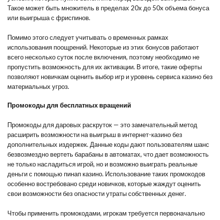
Такое может быть множитель в пределах 20x до 50x объема бонуса
или выигрыша с фриспинов.
Помимо этого следует учитывать о временных рамках
использования поощрений. Некоторые из этих бонусов работают
всего несколько суток после включения, поэтому необходимо не
пропустить возможность для их активации. В итоге, такие оферты
позволяют новичкам оценить выбор игр и уровень сервиса казино без
материальных угроз.
Промокоды для бесплатных вращений
Промокоды для даровых раскруток — это замечательный метод
расширить возможности на выигрыш в интернет-казино без
дополнительных издержек. Данные коды дают пользователям шанс
безвозмездно вертеть барабаны в автоматах, что дает возможность
не только насладиться игрой, но и возможно выиграть реальные
деньги с помощью пинап казино. Использование таких промокодов
особенно востребовано среди новичков, которые жаждут оценить
свои возможности без опасности утраты собственных денег.
Чтобы применить промокодами, игрокам требуется первоначально