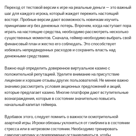
Переход от тестовой версии к игре на реальные деньги — это важный
шаг для каждого игрока, который жаждет пережить настоящий
восторг. Пробные версии дают возможность новичкам изучить
принципами игр без денежных потерь. Впрочем, когда наступает пора
играть на настоящие средства, необходимо рассмотреть несколько
существенных моментов. Сначала, геймер необходимо выбрать свой
финансовый план и жестко его соблюдать. Это способствует
избежать непредвиденных расходов и сохранить власть над
денежными средствами.
Важно ещё определить доверенное виртуальное казино с
положительной репутацией. Уделите внимание на присутствие
лицензии и хорошие отзывы других пользователей. Не менее важно
значимо рассмотреть условия акционных предложений и акций,
которые предлагает казино. Многие платформ дают вступительные
вознаграждения, которые в состоянии значительно повысить
начальный капитал геймера.
Вдобавок этого, следует помнить о важности осмотрительной
азартной игры. Игроки обязаны уклоняться от гэмблинга в состоянии
стресса или в нетрезвом состоянии. Необходимо тренировать
самодисциплину и своевременно останавливаться, чтобы