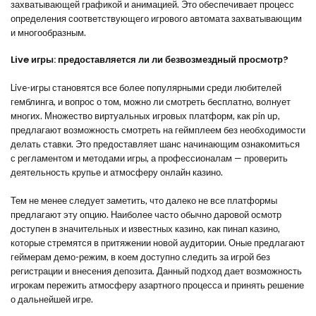
захватывающей графикой и анимацией. Это обеспечивает процесс
определения соответствующего игрового автомата захватывающим
и многообразным.
Live игры: предоставляется ли ли безвозмездный просмотр?
Live-игры становятся все более популярными среди любителей
гемблинга, и вопрос о том, можно ли смотреть бесплатно, волнует
многих. Множество виртуальных игровых платформ, как pin up,
предлагают возможность смотреть на геймплеем без необходимости
делать ставки. Это предоставляет шанс начинающим ознакомиться
с регламентом и методами игры, а профессионалам — проверить
деятельность крупье и атмосферу онлайн казино.
Тем не менее следует заметить, что далеко не все платформы
предлагают эту опцию. Наиболее часто обычно даровой осмотр
доступен в значительных и известных казино, как пинап казино,
которые стремятся в притяжении новой аудитории. Оные предлагают
геймерам демо-режим, в коем доступно следить за игрой без
регистрации и внесения депозита. Данный подход дает возможность
игрокам пережить атмосферу азартного процесса и принять решение
о дальнейшей игре.