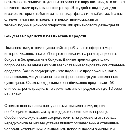
возможность зачислять деньги на баланс в пару нажатий, что делает
их известными среди клиентов pin up. Это удобно подходит для
игроков, которые любит играть на смартфонах или таблетах. В этом
следует учитывать пределы и вероятные комиссии от
телекоммуникационного оператора или финансового учреждения.
Бонусы за подписку и без внесения средств
Пользователи, стремящиеся найти прибыльные оферы в мире
интернет-казино, часто обращают внимание на регистрационные
бонусы и бездепозитные бонусы. Данные премии дают шанс
попробовать везение без обязательства инвестировать собственные
средства. Важно подчеркнуть, что подобные предложения, как в
пинап казино, могут изменяться от фриспинов до установленных
сумм денег. Скажем, отдельные онлайн-казино предлагают 50
спинов за регистрацию, в то время как иные предлагают до 10 евро
на баланс.
С целью воспользоваться данными привилегиями, игроку
необходимо открыть аккаунт и удостоверить свою персону.
Особенное фокус важно сосредоточить на условиям отыгрыша:
нередко онлайн-казино устанавливают определенные ставочные
условия, которые нужно выполнить перед выводом выигрышей.