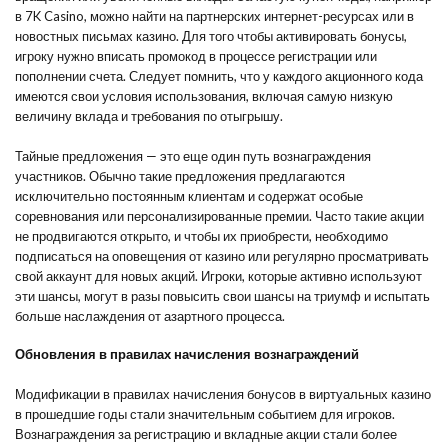
в 7K Casino, можно найти на партнерских интернет-ресурсах или в
новостных письмах казино. Для того чтобы активировать бонусы,
игроку нужно вписать промокод в процессе регистрации или
пополнении счета. Следует помнить, что у каждого акционного кода
имеются свои условия использования, включая самую низкую
величину вклада и требования по отыгрышу.
Тайные предложения — это еще один путь вознаграждения
участников. Обычно такие предложения предлагаются
исключительно постоянным клиентам и содержат особые
соревнования или персонализированные премии. Часто такие акции
не продвигаются открыто, и чтобы их приобрести, необходимо
подписаться на оповещения от казино или регулярно просматривать
свой аккаунт для новых акций. Игроки, которые активно используют
эти шансы, могут в разы повысить свои шансы на триумф и испытать
больше наслаждения от азартного процесса.
Обновления в правилах начисления вознаграждений
Модификации в правилах начисления бонусов в виртуальных казино
в прошедшие годы стали значительным событием для игроков.
Вознаграждения за регистрацию и вкладные акции стали более