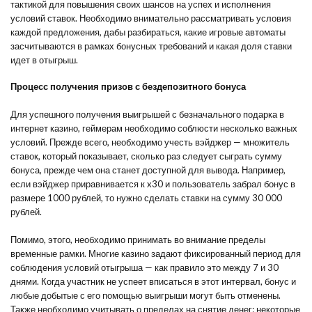
тактикой для повышения своих шансов на успех и исполнения
условий ставок. Необходимо внимательно рассматривать условия
каждой предложения, дабы разбираться, какие игровые автоматы
засчитываются в рамках бонусных требований и какая доля ставки
идет в отыгрыш.
Процесс получения призов с бездепозитного бонуса
Для успешного получения выигрышей с безначального подарка в
интернет казино, геймерам необходимо соблюсти несколько важных
условий. Прежде всего, необходимо учесть вэйджер — множитель
ставок, который показывает, сколько раз следует сыграть сумму
бонуса, прежде чем она станет доступной для вывода. Например,
если вэйджер приравнивается к x30 и пользователь забрал бонус в
размере 1000 рублей, то нужно сделать ставки на сумму 30 000
рублей.
Помимо, этого, необходимо принимать во внимание пределы
временные рамки. Многие казино задают фиксированный период для
соблюдения условий отыгрыша — как правило это между 7 и 30
днями. Когда участник не успеет вписаться в этот интервал, бонус и
любые добытые с его помощью выигрыши могут быть отменены.
Также необходимо учитывать о пределах на снятие денег: некоторые