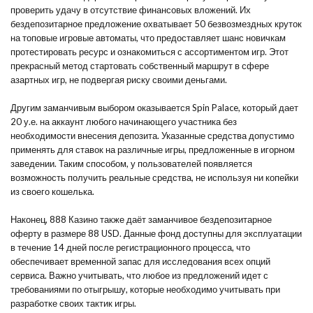
проверить удачу в отсутствие финансовых вложений. Их
бездепозитарное предложение охватывает 50 безвозмездных круток
на топовые игровые автоматы, что предоставляет шанс новичкам
протестировать ресурс и ознакомиться с ассортиментом игр. Этот
прекрасный метод стартовать собственный маршрут в сфере
азартных игр, не подвергая риску своими деньгами.
Другим заманчивым выбором оказывается Spin Palace, который дает
20 у.е. на аккаунт любого начинающего участника без
необходимости внесения депозита. Указанные средства допустимо
применять для ставок на различные игры, предложенные в игорном
заведении. Таким способом, у пользователей появляется
возможность получить реальные средства, не используя ни копейки
из своего кошелька.
Наконец, 888 Казино также даёт заманчивое бездепозитарное
оферту в размере 88 USD. Данные фонд доступны для эксплуатации
в течение 14 дней после регистрационного процесса, что
обеспечивает временной запас для исследования всех опций
сервиса. Важно учитывать, что любое из предложений идет с
требованиями по отыгрышу, которые необходимо учитывать при
разработке своих тактик игры.