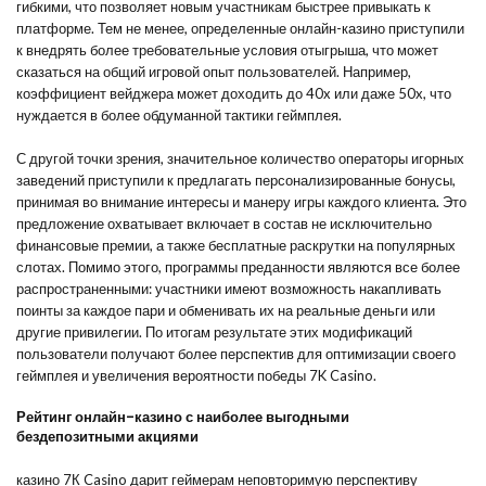
гибкими, что позволяет новым участникам быстрее привыкать к
платформе. Тем не менее, определенные онлайн-казино приступили
к внедрять более требовательные условия отыгрыша, что может
сказаться на общий игровой опыт пользователей. Например,
коэффициент вейджера может доходить до 40x или даже 50x, что
нуждается в более обдуманной тактики геймплея.
С другой точки зрения, значительное количество операторы игорных
заведений приступили к предлагать персонализированные бонусы,
принимая во внимание интересы и манеру игры каждого клиента. Это
предложение охватывает включает в состав не исключительно
финансовые премии, а также бесплатные раскрутки на популярных
слотах. Помимо этого, программы преданности являются все более
распространенными: участники имеют возможность накапливать
поинты за каждое пари и обменивать их на реальные деньги или
другие привилегии. По итогам результате этих модификаций
пользователи получают более перспектив для оптимизации своего
геймплея и увеличения вероятности победы 7K Casino.
Рейтинг онлайн-казино с наиболее выгодными
бездепозитными акциями
казино 7К Casino дарит геймерам неповторимую перспективу