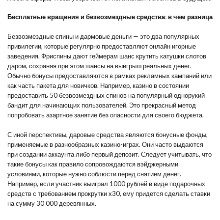
Бесплатные вращения и безвозмездные средства: в чем разница
Безвозмездные спины и дармовые деньги — это два популярных
привилегии, которые регулярно предоставляют онлайн игорные
заведения. Фриспины дают геймерам шанс крутить катушки слотов
даром, сохраняя при этом шансы на выигрыш реальных денег.
Обычно бонусы предоставляются в рамках рекламных кампаний или
как часть пакета для новичков. Например, казино в состоянии
предоставить 50 безвозмездных спинов на популярный однорукий
бандит для начинающих пользователей. Это прекрасный метод
попробовать азартное занятие без опасности для своего бюджета.
С иной перспективы, даровые средства являются бонусные фонды,
применяемые в разнообразных казино-играх. Они часто выдаются
при создании аккаунта либо первый депозит. Следует учитывать, что
такие бонусы как правило сопровождаются вэйджерными
условиями, которые нужно соблюсти перед снятием денег.
Например, если участник выиграл 1000 рублей в виде подарочных
средств с требованием прокрутки x30, ему придется сделать ставки
на сумму 30 000 деревянных.