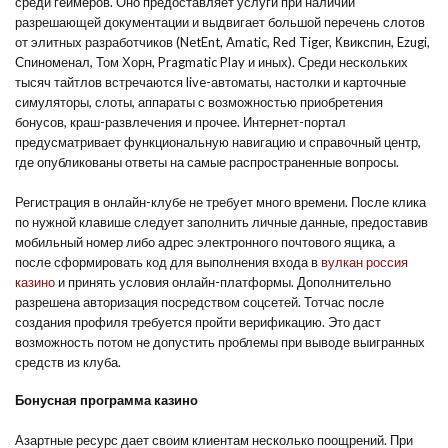
среди геймеров. Оно предоставляет услуги при наличии
разрешающей документации и выдвигает большой перечень слотов
от элитных разработчиков (NetEnt, Amatic, Red Tiger, Квикспин, Ezugi,
Спиноменал, Том Хорн, Pragmatic Play и иных). Среди нескольких
тысяч тайтлов встречаются live-автоматы, настолки и карточные
симуляторы, слоты, аппараты с возможностью приобретения
бонусов, краш-развлечения и прочее. Интернет-портал
предусматривает функциональную навигацию и справочный центр,
где опубликованы ответы на самые распространенные вопросы.
Регистрация в онлайн-клубе не требует много времени. После клика
по нужной клавише следует заполнить личные данные, предоставив
мобильный номер либо адрес электронного почтового ящика, а
после сформировать код для выполнения входа в
вулкан россия
казино
и принять условия онлайн-платформы. Дополнительно
разрешена авторизация посредством соцсетей. Тотчас после
создания профиля требуется пройти верификацию. Это даст
возможность потом не допустить проблемы при выводе выигранных
средств из клуба.
Бонусная программа казино
Азартные ресурс дает своим клиентам несколько поощрений. При