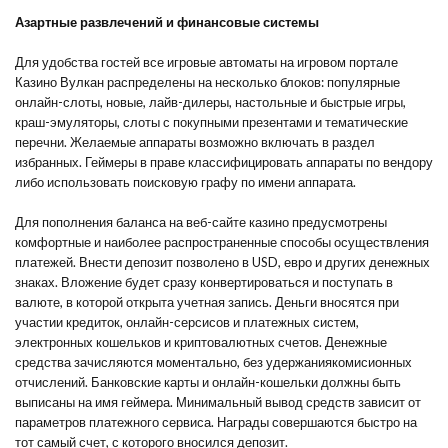
Азартные развлечений и финансовые системы
Для удобства гостей все игровые автоматы на игровом портале
Казино Вулкан распределены на несколько блоков: популярные
онлайн-слоты, новые, лайв-дилеры, настольные и быстрые игры,
краш-эмуляторы, слоты с покупными презентами и тематические
перечни. Желаемые аппараты возможно включать в раздел
избранных. Геймеры в праве классифицировать аппараты по вендору
либо использовать поисковую графу по имени аппарата.
Для пополнения баланса на веб-сайте казино предусмотрены
комфортные и наиболее распространенные способы осуществления
платежей. Внести депозит позволено в USD, евро и других денежных
знаках. Вложение будет сразу конвертироваться и поступать в
валюте, в которой открыта учетная запись. Деньги вносятся при
участии кредиток, онлайн-серсисов и платежных систем,
электронных кошельков и криптовалютных счетов. Денежные
средства зачисляются моментально, без удержаниякомисионных
отчислений. Банковские карты и онлайн-кошельки должны быть
выписаны на имя геймера. Минимальный вывод средств зависит от
параметров платежного сервиса. Награды совершаются быстро на
тот самый счет, с которого вносился депозит.