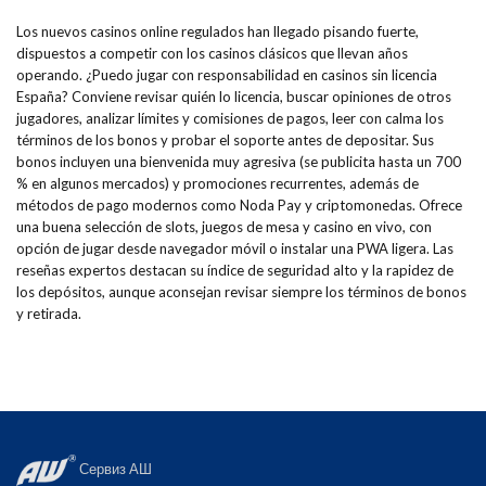
Los nuevos casinos online regulados han llegado pisando fuerte,
dispuestos a competir con los casinos clásicos que llevan años
operando. ¿Puedo jugar con responsabilidad en casinos sin licencia
España? Conviene revisar quién lo licencia, buscar opiniones de otros
jugadores, analizar límites y comisiones de pagos, leer con calma los
términos de los bonos y probar el soporte antes de depositar. Sus
bonos incluyen una bienvenida muy agresiva (se publicita hasta un 700
% en algunos mercados) y promociones recurrentes, además de
métodos de pago modernos como Noda Pay y criptomonedas. Ofrece
una buena selección de slots, juegos de mesa y casino en vivo, con
opción de jugar desde navegador móvil o instalar una PWA ligera. Las
reseñas expertos destacan su índice de seguridad alto y la rapidez de
los depósitos, aunque aconsejan revisar siempre los términos de bonos
y retirada.
Сервиз АШ