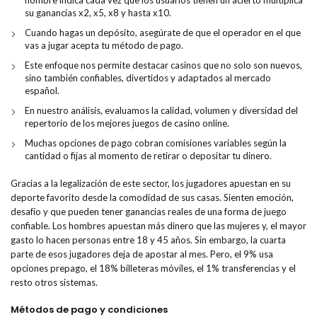
nombre indica cada vez que los usuarios tienen un acierto multiplica
su ganancias x2, x5, x8 y hasta x10.
Cuando hagas un depósito, asegúrate de que el operador en el que
vas a jugar acepta tu método de pago.
Este enfoque nos permite destacar casinos que no solo son nuevos,
sino también confiables, divertidos y adaptados al mercado
español.
En nuestro análisis, evaluamos la calidad, volumen y diversidad del
repertorio de los mejores juegos de casino online.
Muchas opciones de pago cobran comisiones variables según la
cantidad o fijas al momento de retirar o depositar tu dinero.
Gracias a la legalización de este sector, los jugadores apuestan en su
deporte favorito desde la comodidad de sus casas. Sienten emoción,
desafío y que pueden tener ganancias reales de una forma de juego
confiable. Los hombres apuestan más dinero que las mujeres y, el mayor
gasto lo hacen personas entre 18 y 45 años. Sin embargo, la cuarta
parte de esos jugadores deja de apostar al mes. Pero, el 9% usa
opciones prepago, el 18% billeteras móviles, el 1% transferencias y el
resto otros sistemas.
Métodos de pago y condiciones