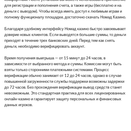
для регистрации и пополнения счета, а также игры (бесплатно и на
деньги с выводом). Чтобы всегда иметь доступ к любимым играм и
полному функционалу площадки, достаточно скачать Номад Казино.
Благодаря удобному интерфейсу Номад казино быстро завоевывает
доверие новых клиентов. Если выводятся большие суммы, то деньги
приходят в течение трех банковских дней. Перед тем как снять
деньги, необходимо верифицировать аккаунт.
Время получения выигрыша — от 15 минут до 24 часов, в
зависимости от выбранного метода и суммы. Комиссии могут быть
взяты только сторонними платежными системами. Процесс
верификации обычно занимает от 12 до 24 часов, однако в случае
повышенной загруженности службы поддержки возможны задержки
до 72 часов. Без прохождения верификации вывод средств станет
невозможным. Это стандартная практика для всех лицензированных
онлайн-казино и гарантирует защиту персональных и финансовых
данных игроков.