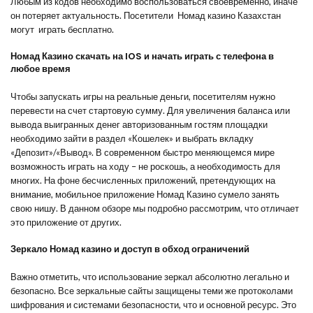
Любым из кодов необходимо воспользоваться своевременно, иначе
он потеряет актуальность. Посетители Номад казино Казахстан
могут играть бесплатно.
Номад Казино скачать на IOS и начать играть с телефона в
любое время
Чтобы запускать игры на реальные деньги, посетителям нужно
перевести на счет стартовую сумму. Для увеличения баланса или
вывода выигранных денег авторизованным гостям площадки
необходимо зайти в раздел «Кошелек» и выбрать вкладку
«Депозит»/«Вывод». В современном быстро меняющемся мире
возможность играть на ходу – не роскошь, а необходимость для
многих. На фоне бесчисленных приложений, претендующих на
внимание, мобильное приложение Номад Казино сумело занять
свою нишу. В данном обзоре мы подробно рассмотрим, что отличает
это приложение от других.
Зеркало Номад казино и доступ в обход ограничений
Важно отметить, что использование зеркал абсолютно легально и
безопасно. Все зеркальные сайты защищены теми же протоколами
шифрования и системами безопасности, что и основной ресурс. Это