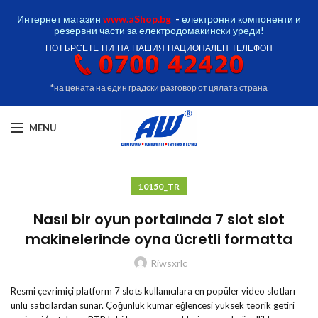
Интернет магазин
www.aShop.bg
-
електронни компоненти и
резервни части за електродомакински уреди!
ПОТЪРСЕТЕ НИ НА НАШИЯ НАЦИОНАЛЕН ТЕЛЕФОН
*на цената на един градски разговор от цялата страна
MENU
10150_TR
Nasıl bir oyun portalında 7 slot slot
makinelerinde oyna ücretli formatta
Riwsxrlc
Resmi çevrimiçi platform 7 slots kullanıcılara en popüler video slotları
ünlü satıcılardan sunar. Çoğunluk kumar eğlencesi yüksek teorik getiri