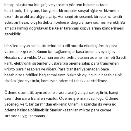
hesap oluşturma için giriş ve yardımcı yöntem bulunmaktadır –
Facebook, Telegram, Google farklı popüler sosyal ağlar ve hizmetler
üzerinde profil aracılığıyla giriş. Herhangi bir seçenek bir istemci tercih
eder, bir hesap oluşturduktan belgesel doğrulamayı geçmesi gerekli. Bu
amaçla kimliği doğrulayan belgeler taranmış kopyalarının gönderilmesi
gereklidir.
bir sitede oyun simülatörlerinde ücretli modda etkinleştirmek para
yatırmanız gerekir. Bunun için sağlanmıştır kasa bölümü veya işlev
Hesaba para yükle. O zaman gerekir belirt istenen ödeme hizmeti (kredi
kartı, elektronik sistemler uluslararası öneme sahip para transferleri,
kripto para hesapları ve diğer). Para transferi yapmadan önce
hesabınızda ödülleri bağlanmalısınız. Nakit bir oyuncunun hesabına bir
dakika içinde yatırılır, komisyon ödemesi tahakkuk ettirilmez.
Ödeme otomatik aynı ödeme aracı aracılığıyla gerçekleştirilir, hangi
üzerinden para transferi yapıldı. Ödeme işleminin uzunluğu, Ödeme
Seçeneği ve tutar tarafından etkilenir. Önemli kazançlar iki veya üç
ödeme halinde bölünebilir. Sınırlar kazanılan miktar para çekme
sırasında uygulanmamış.