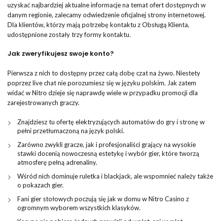
uzyskać najbardziej aktualne informacje na temat ofert dostępnych w
danym regionie, zalecamy odwiedzenie oficjalnej strony internetowej.
Dla klientów, którzy mają potrzebę kontaktu z Obsługą Klienta,
udostępnione zostały trzy formy kontaktu.
Jak zweryfikujesz swoje konto?
Pierwsza z nich to dostępny przez całą dobę czat na żywo. Niestety
poprzez live chat nie porozumiesz się w języku polskim. Jak zatem
widać w Nitro dzieje się naprawdę wiele w przypadku promocji dla
zarejestrowanych graczy.
Znajdziesz tu ofertę elektryzujących automatów do gry i stronę w
pełni przetłumaczoną na język polski.
Zarówno zwykli gracze, jak i profesjonaliści grający na wysokie
stawki docenią nowoczesną estetykę i wybór gier, które tworzą
atmosferę pełną adrenaliny.
Wśród nich dominuje ruletka i blackjack, ale wspomnieć należy także
o pokazach gier.
Fani gier stołowych poczują się jak w domu w Nitro Casino z
ogromnym wyborem wszystkich klasyków.