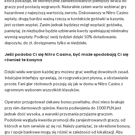
która pokazuje, ile teoretycznie zainwestowanych pieniędzy wraca do
graczy pod postacią wygranych. Naturalnie zatem warto wybierać gry
hazardowe z najwyższą wartością zwrotu. Dokonawszy w Nitro Casino
wpłaty, drugą bardzo ważną rzeczą w kontekście gotówki w kasynie,
jest system wypłat. Zanim jednak będziesz mógł wypłacić gotówkę,
pamiętaj, że niezbędne będzie uzbieranie kwoty spełniającej minimalny
wymóg wypłaty. Podkręć swój tydzień dzięki 50% doładowaniu
depozytu, do zł, dostępnemu tylko w niedziele.
Jeśli podoba Ci się Nitro Casino, być może spodobają Ci się
również te kasyna
Dzięki wielu wersjom każdej gry możesz grać według dowolnych zasad.
Intuicyjne interfejsy sprawiają, że rozgrywka jest płynna, a obstawianie
proste. Fani gier stołowych poczują się jak w domu w Nitro Casino z
ogromnym wyborem wszystkich klasyków.
Operator przygotował ciekawy bonus powitalny, choć nieco brakuje
przy nim darmowych spinów. Kwota podwojenia do 1000 PLN jest
jednak dość wysoka, a warunki przyznania przyjazne graczom.
Podobnie wygląda kwestia promocji dla zarejestrowanych graczy, od
których w tym serwisie aż się roi. Należy pamiętać, że określone bonusy,
gry i opcje bankowe mogą się różnić w zależności od lokalizacji. Aby