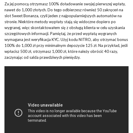
Za jej pomocą otrzymasz 100% doładowanie swojej pierwszej wpłaty,
nawet do 1,000 złotych. Do tego odbierzesz również 50 zakręceń na
slot Sweet Bonanza, czyli jeden z najpopularniejszych automatów na
stronie. Niektóre metody wypłaty stają się widoczne dopiero po
wygranej, więc skontaktowałem się z obsługą klienta w celu uzyskania
szczegółowych informacji. Pamiętaj, że przed wypłatą wygranych
wymagana jest weryfikacja KYC. Użyj kodu NITRO, aby otrzymać bonus
100% do 1,000 zł przy minimalnym depozycie 125 zł. Na przykład, jeśli
wpłacisz 500 zł, otrzymasz 1,000 zł, które należy obrócić 40 razy,
zaczynając od salda prawdziwych pieniędzy.