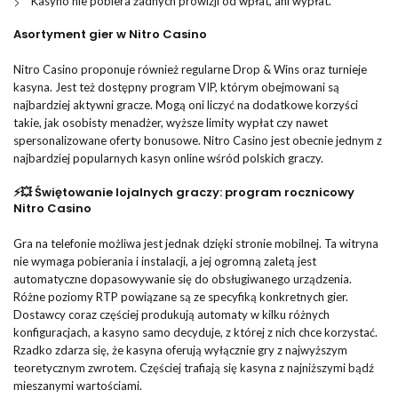
Kasyno nie pobiera żadnych prowizji od wpłat, ani wypłat.
Asortyment gier w Nitro Casino
Nitro Casino proponuje również regularne Drop & Wins oraz turnieje
kasyna. Jest też dostępny program VIP, którym obejmowani są
najbardziej aktywni gracze. Mogą oni liczyć na dodatkowe korzyści
takie, jak osobisty menadżer, wyższe limity wypłat czy nawet
spersonalizowane oferty bonusowe. Nitro Casino jest obecnie jednym z
najbardziej popularnych kasyn online wśród polskich graczy.
⚡️💥 Świętowanie lojalnych graczy: program rocznicowy
Nitro Casino
Gra na telefonie możliwa jest jednak dzięki stronie mobilnej. Ta witryna
nie wymaga pobierania i instalacji, a jej ogromną zaletą jest
automatyczne dopasowywanie się do obsługiwanego urządzenia.
Różne poziomy RTP powiązane są ze specyfiką konkretnych gier.
Dostawcy coraz częściej produkują automaty w kilku różnych
konfiguracjach, a kasyno samo decyduje, z której z nich chce korzystać.
Rzadko zdarza się, że kasyna oferują wyłącznie gry z najwyższym
teoretycznym zwrotem. Częściej trafiają się kasyna z najniższymi bądź
mieszanymi wartościami.