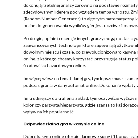
dokonują rzetelnej analizy zarówno na podstawie rozmaitych
zdecydowanym liderem pod względem tempa wzrostu. Zmieniaj
(Random Number Generator) to algorytm matematyczny, kt
online do generowania wyników gier jest uczciwe i losowe.
Po drugie, opinie i recenzje innych graczy mogą dostarc
zaawansowanych technologii, które zapewniają użytkowniko
dowolnym miejscu i czasie, co zrewolucjonizowało kasyna 
online, z którego chcemy korzystać, przysługuje status po
środowisku hazardowym online.
Im więcej wiesz na temat danej gry, tym lepsze masz szan
podczas grania w dany automat online. Dokonanie wpłaty w
Im trudniejszy do trafienia zakład, tym oczywiście wyższy 
kolor czy parzysta/nieparzysta, gdzie szansa to każdoraz
wpływ na ich popularność.
Odpowiedzialna gra w kasynie online
Dobre kasyno online oferuje darmowe spiny i 1 bonus crab