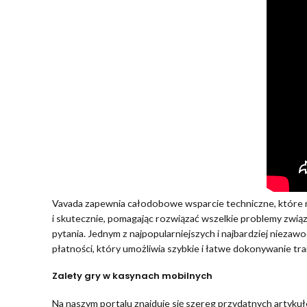
Vavada zapewnia całodobowe wsparcie techniczne, które 
i skutecznie, pomagając rozwiązać wszelkie problemy zwią
pytania. Jednym z najpopularniejszych i najbardziej niez
płatności, który umożliwia szybkie i łatwe dokonywanie tran
Zalety gry w kasynach mobilnych
Na naszym portalu znajduje się szereg przydatnych artykuł