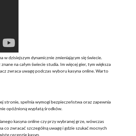
a w dzisiejszym dynamicznie zmieniającym się świecie.
nane na całym świecie studia. Im więcej gier, tym większa
e gracz zwraca uwagę podczas wyboru kasyna online. Warto
zej stronie, spełnia wymogi bezpieczeństwa oraz zapewnia
znie opóźnioną wypłatą środków.
e danego kasyna online czy przy wybranej grze, wówczas
na co zwracać szczególną uwagę i gdzie szukać mocnych
iste recenzje kasyn.