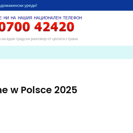
одомакински уреди!
Е НИ НА НАШИЯ
НАЦИОНАЛЕН ТЕЛЕФОН
а на един градски разговор от цялата страна
ne w Polsce 2025