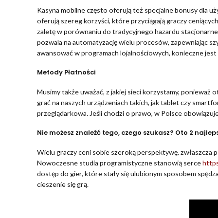
Kasyna mobilne często oferują też specjalne bonusy dla uż
oferują szereg korzyści, które przyciągają graczy ceniącyc
zaletę w porównaniu do tradycyjnego hazardu stacjonarnego
pozwala na automatyzację wielu procesów, zapewniając szybk
awansować w programach lojalnościowych, konieczne jest r
Metody Płatności
Musimy także uważać, z jakiej sieci korzystamy, ponieważ 
grać na naszych urządzeniach takich, jak tablet czy smartfo
przeglądarkowa. Jeśli chodzi o prawo, w Polsce obowiąz
Nie możesz znaleźć tego, czego szukasz? Oto 2 najle
Wielu graczy ceni sobie szeroką perspektywę, zwłaszcza po
Nowoczesne studia programistyczne stanowią serce
http
dostęp do gier, które stały się ulubionym sposobem spędza
cieszenie się grą.