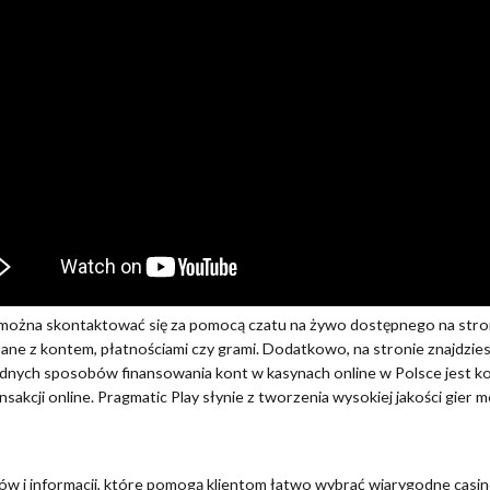
można skontaktować się za pomocą czatu na żywo dostępnego na stron
zane z kontem, płatnościami czy grami. Dodatkowo, na stronie znajdzie
awodnych sposobów finansowania kont w kasynach online w Polsce jest k
sakcji online. Pragmatic Play słynie z tworzenia wysokiej jakości gier m
ów i informacji, które pomogą klientom łatwo wybrać wiarygodne casin