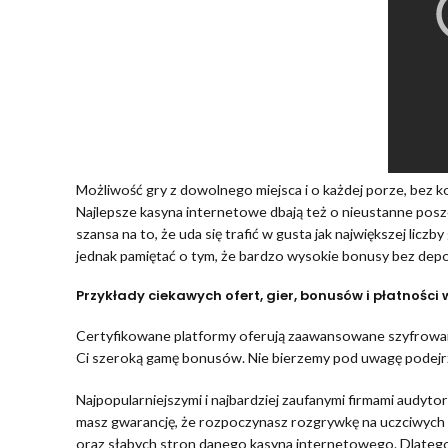
Możliwość gry z dowolnego miejsca i o każdej porze, bez ko
Najlepsze kasyna internetowe dbają też o nieustanne posze
szansa na to, że uda się trafić w gusta jak największej l
jednak pamiętać o tym, że bardzo wysokie bonusy bez depo
Przykłady ciekawych ofert, gier, bonusów i płatności 
Certyfikowane platformy oferują zaawansowane szyfrowanie
Ci szeroką gamę bonusów. Nie bierzemy pod uwagę podejrz
Najpopularniejszymi i najbardziej zaufanymi firmami audyt
masz gwarancję, że rozpoczynasz rozgrywkę na uczciwych 
oraz słabych stron danego kasyna internetowego. Dlatego 