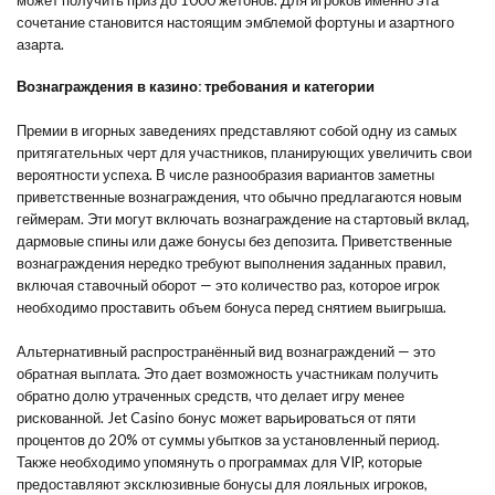
может получить приз до 1000 жетонов. Для игроков именно эта
сочетание становится настоящим эмблемой фортуны и азартного
азарта.
Вознаграждения в казино: требования и категории
Премии в игорных заведениях представляют собой одну из самых
притягательных черт для участников, планирующих увеличить свои
вероятности успеха. В числе разнообразия вариантов заметны
приветственные вознаграждения, что обычно предлагаются новым
геймерам. Эти могут включать вознаграждение на стартовый вклад,
дармовые спины или даже бонусы без депозита. Приветственные
вознаграждения нередко требуют выполнения заданных правил,
включая ставочный оборот — это количество раз, которое игрок
необходимо проставить объем бонуса перед снятием выигрыша.
Альтернативный распространённый вид вознаграждений — это
обратная выплата. Это дает возможность участникам получить
обратно долю утраченных средств, что делает игру менее
рискованной. Jet Casino бонус может варьироваться от пяти
процентов до 20% от суммы убытков за установленный период.
Также необходимо упомянуть о программах для VIP, которые
предоставляют эксклюзивные бонусы для лояльных игроков,