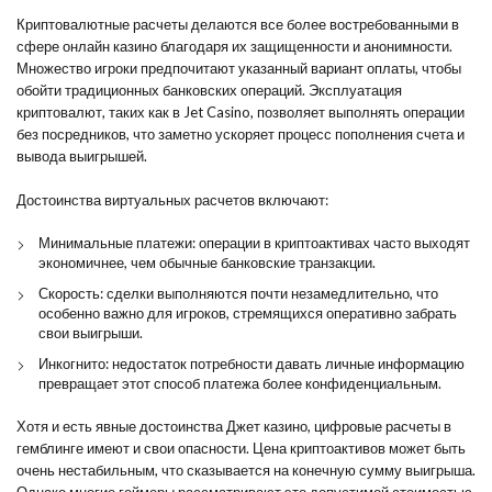
Криптовалютные расчеты делаются все более востребованными в
сфере онлайн казино благодаря их защищенности и анонимности.
Множество игроки предпочитают указанный вариант оплаты, чтобы
обойти традиционных банковских операций. Эксплуатация
криптовалют, таких как в Jet Casino, позволяет выполнять операции
без посредников, что заметно ускоряет процесс пополнения счета и
вывода выигрышей.
Достоинства виртуальных расчетов включают:
Минимальные платежи: операции в криптоактивах часто выходят
экономичнее, чем обычные банковские транзакции.
Скорость: сделки выполняются почти незамедлительно, что
особенно важно для игроков, стремящихся оперативно забрать
свои выигрыши.
Инкогнито: недостаток потребности давать личные информацию
превращает этот способ платежа более конфиденциальным.
Хотя и есть явные достоинства Джет казино, цифровые расчеты в
гемблинге имеют и свои опасности. Цена криптоактивов может быть
очень нестабильным, что сказывается на конечную сумму выигрыша.