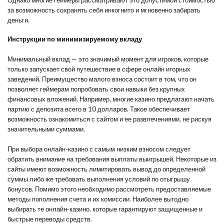
Однако многие геймеры рассматривают это допустимой стоимостью
за возможность сохранять себя инкогнито и мгновенно забирать
деньги.
Инструкции по минимизируемому вкладу
Минимальный вклад — это значимый момент для игроков, которые
только запускает свой путешествие в сфере онлайн игорных
заведений. Преимущество малого взноса состоит в том, что он
позволяет геймерам попробовать свои навыки без крупных
финансовых вложений. Например, многие казино предлагают начать
партию с депозита всего в 10 долларов. Такое обеспечивает
возможность ознакомиться с сайтом и ее развлечениями, не рискуя
значительными суммами.
При выбора онлайн-казино с самым низким взносом следует
обратить внимание на требования выплаты выигрышей. Некоторые из
сайты имеют возможность лимитировать вывод до определенной
суммы либо же требовать выполнения условий по отыгрышу
бонусов. Помимо этого необходимо рассмотреть предоставляемые
методы пополнения счета и их комиссии. Наиболее выгодно
выбирать те онлайн-казино, которые гарантируют защищенные и
быстрые переводы средств.