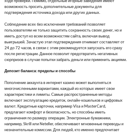
ходе проверки. Помимо, отдельные игорные заведения имеют
возможность просить дополнительные документы для
подтверждения источника дохода или других данных.
Соблюдение всех без исключения требований позволяет
пользователям не только защитить сохранность своих денег, но и
иметь доступ ко всем возможностям сайта, включая вывод
выигрышей. Зачастую этап подтверждения отнимает составляет от
24 до 72 часов, в связи с этим рекомендуется запускать его сразу
после регистрации. Данное позволит предотвратить негативных
сюрпризов в случае попытки забрать деньги или применить акциями.
Депозит баланса: пределы и способы
Пополнение аккаунта в интернет казино может выполняться
многочисленными вариантами, каждый из которых имеет свои
характеристики и лимиты. Самые распространенные методы
включают эксплуатацию кредиток, онлайн-кошельков и цифровых
валют. Кредитные карточки, например Visa и MasterCard,
предлагают комфорт и безопасность, но способны иметь
ограничения по размеру операции. Электронные бумажники,
например, Skrill или Neteller, обеспечивают мгновенные переводы и
незначительные комиссии. Для людей, кто именно предпочитает