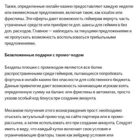
Также, определенные онлайн-казино предоставляют каждую неделю
или ежемесячные предложения, включая такие, как кэшбэк или
фриспины. Эти оферты дают возможность геймерам вернуть часть
утраченных средств или приобрести доп. шансы для гейминга без
доп. расходов. Главное — наблюдать за текущими предложениями и
не пропускать возможность воспользоваться прибыльными
предложениями.
Безвложенные подарки с промо-кодом
Бездепы плюшки с промокодом являются все более
распространенными среди геймеров, пытающихся попробовать
фортуна в онлайн казино без опасности для собственного бюджета.
Данные привилегии дают возможность начинающим игрокам взять
определенную сумму на баланс или фриспины в автоматах, просто
указав особый код бонуса при создании аккаунта.
Механизм получения этого вознаграждения прост: необходимо
отыскать актуальный промо-код на сайте партнера или в промо-
рассылке, а затем использовать его при создании аккаунта. Следует
иметь в виду, что каждый купон включает свои условия и
ограничивающие факторы, такие как вейджер условия или