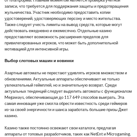
от платформы. Главным моментом является проверка учетной
записи, что требуется для поддержания защиты и предотвращения
жульничества. Участник необходимо предоставить копии
удостоверений, удостоверяющих персону и место жительства.
Также следует учесть лимиты на вывод средств, которые могут
действовать ежедневно и ежемесячно. Отдельные казино
предоставляют возможность расширения пределов для
привилегированных игроков, что может быть дополнительной
мотивацией для интенсивной игры.
Выбор слотовых машин и новинки
Азартные автоматы не перестают удивлять игроков множеством и
обновлениями. Актуальные аппараты обеспечивают не только
увлекательный геймплей, но и значительную возврат. Среди
актуальных тенденций следует выделить автоматы с функционалом
Megaways, обеспечивающая до 117 649 способов выиграть. Эта
самая инновация уже смогла обрести известность среди геймеров
из-за своей энергичности и шанса заработать большие призы Джет
казино.
Казино также постоянно освежают свои каталоги, предлагая
аппараты от топовых разработчиков, таких как NetEnt и Microgaming.