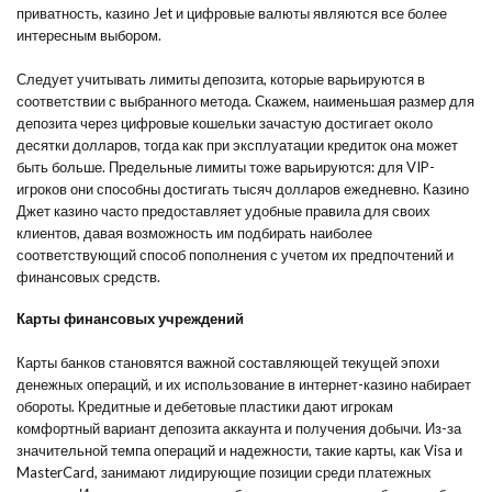
приватность, казино Jet и цифровые валюты являются все более
интересным выбором.
Следует учитывать лимиты депозита, которые варьируются в
соответствии с выбранного метода. Скажем, наименьшая размер для
депозита через цифровые кошельки зачастую достигает около
десятки долларов, тогда как при эксплуатации кредиток она может
быть больше. Предельные лимиты тоже варьируются: для VIP-
игроков они способны достигать тысяч долларов ежедневно. Казино
Джет казино часто предоставляет удобные правила для своих
клиентов, давая возможность им подбирать наиболее
соответствующий способ пополнения с учетом их предпочтений и
финансовых средств.
Карты финансовых учреждений
Карты банков становятся важной составляющей текущей эпохи
денежных операций, и их использование в интернет-казино набирает
обороты. Кредитные и дебетовые пластики дают игрокам
комфортный вариант депозита аккаунта и получения добычи. Из-за
значительной темпа операций и надежности, такие карты, как Visa и
MasterCard, занимают лидирующие позиции среди платежных