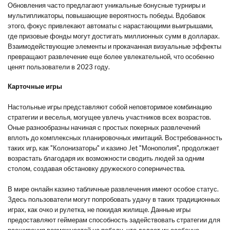
Обновления часто предлагают уникальные бонусные турниры и
мультипликаторы, повышающие вероятность победы. Вдобавок
этого, фокус привлекают автоматы с нарастающими выигрышами,
где призовые фонды могут достигать миллионных сумм в долларах.
Взаимодействующие элементы и прокачанная визуальные эффекты
превращают развлечение еще более увлекательной, что особенно
ценят пользователи в 2023 году.
Карточные игры
Настольные игры представляют собой неповторимое комбинацию
стратегии и веселья, могущее увлечь участников всех возрастов.
Оные разнообразны начиная с простых покерных развлечений
вплоть до комплексных планировочных имитаций. Востребованность
таких игр, как "Колонизаторы" и казино Jet "Монополия", продолжает
возрастать благодаря их возможности сводить людей за одним
столом, создавая обстановку дружеского соперничества.
В мире онлайн казино табличные развлечения имеют особое статус.
Здесь пользователи могут попробовать удачу в таких традиционных
играх, как очко и рулетка, не покидая жилище. Данные игры
предоставляют геймерам способность задействовать стратегии для