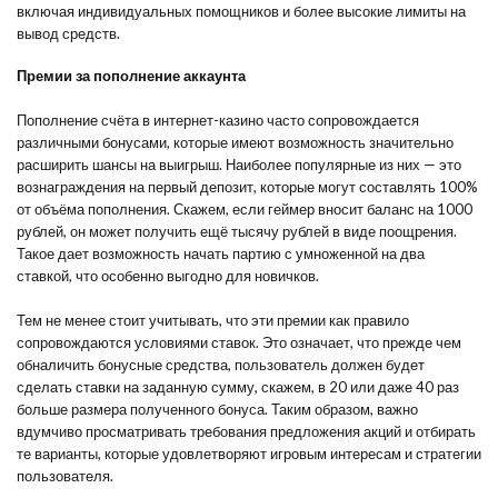
включая индивидуальных помощников и более высокие лимиты на
вывод средств.
Премии за пополнение аккаунта
Пополнение счёта в интернет-казино часто сопровождается
различными бонусами, которые имеют возможность значительно
расширить шансы на выигрыш. Наиболее популярные из них — это
вознаграждения на первый депозит, которые могут составлять 100%
от объёма пополнения. Скажем, если геймер вносит баланс на 1000
рублей, он может получить ещё тысячу рублей в виде поощрения.
Такое дает возможность начать партию с умноженной на два
ставкой, что особенно выгодно для новичков.
Тем не менее стоит учитывать, что эти премии как правило
сопровождаются условиями ставок. Это означает, что прежде чем
обналичить бонусные средства, пользователь должен будет
сделать ставки на заданную сумму, скажем, в 20 или даже 40 раз
больше размера полученного бонуса. Таким образом, важно
вдумчиво просматривать требования предложения акций и отбирать
те варианты, которые удовлетворяют игровым интересам и стратегии
пользователя.