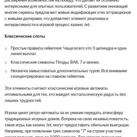
расширения возможностей на победу, что делает их особенно
интересными для опытных пользователей. С развитием инноваций
многие сервисы предлагают живые модификации этих аттракционов
с живыми дилерами, что добавляет элемент реализма и
интерактивности в игровой процесс казино Jet.
Классические слоты
Простые правила геймплея: Чаще всего это 3 цилиндра и одна
линия выплат.
Классические символы: Плоды, BAR, 7 и звонки.
Нехватка замысловатых дополнительных туров: Всё внимание
сконцентрировано на главном геймплее.
Эти элементы считают классические игровые автоматы
оптимальными для тех, кто жаждет ностальгическую радость без
лишних трудностей.
Игроки ценят ретро-автоматы за их умение передать атмосферу
традиционных игорных домов. Вопреки на свою незамысловатость,
такие игры, как казино Jet, могут предоставить обильные выигрыши.
Например, при появлении трех символов "7" на строке участник