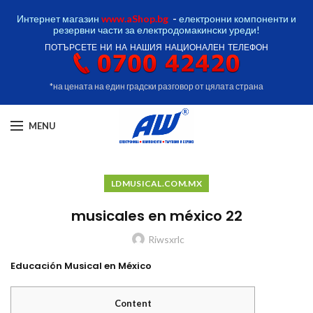
Интернет магазин
www.aShop.bg
-
електронни компоненти и
резервни части за електродомакински уреди!
ПОТЪРСЕТЕ НИ НА НАШИЯ НАЦИОНАЛЕН ТЕЛЕФОН
*на цената на един градски разговор от цялата страна
MENU
LDMUSICAL.COM.MX
musicales en méxico 22
Riwsxrlc
Educación Musical en México
Content