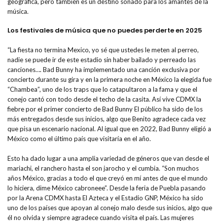
geográfica, pero también es un destino soñado para los amantes de la
música.
Los festivales de música que no puedes perderte en 2025
“La fiesta no termina Mexico, yo sé que ustedes le meten al perreo,
nadie se puede ir de este estadio sin haber bailado y perreado las
canciones…. Bad Bunny ha implementado una canción exclusiva por
concierto durante su gira y en la primera noche en México la elegida fue
“Chambea”, uno de los traps que lo catapultaron a la fama y que el
conejo cantó con todo desde el techo de la casita. Así vive CDMX la
fiebre por el primer concierto de Bad Bunny El público ha sido de los
más entregados desde sus inicios, algo que Benito agradece cada vez
que pisa un escenario nacional. Al igual que en 2022, Bad Bunny eligió a
México como el último país que visitaría en el año.
Esto ha dado lugar a una amplia variedad de géneros que van desde el
mariachi, el ranchero hasta el son jarocho y el cumbia. “Son muchos
años México, gracias a todo el que creyó en mí antes de que el mundo
lo hiciera, dime México cabroneee”. Desde la feria de Puebla pasando
por la Arena CDMX hasta El Azteca y el Estadio GNP, México ha sido
uno de los países que apoyan al conejo malo desde sus inicios, algo que
él no olvida y siempre agradece cuando visita el país. Las mujeres