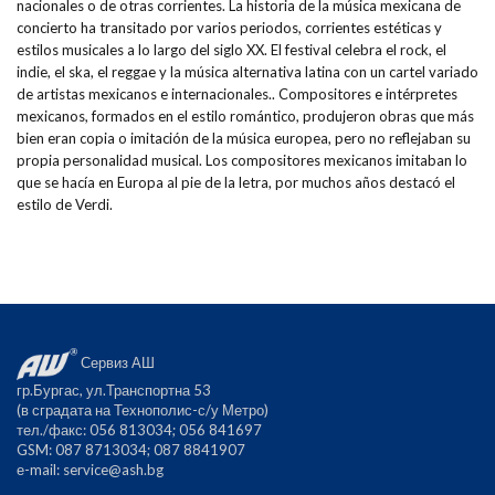
nacionales o de otras corrientes. La historia de la música mexicana de
concierto ha transitado por varios periodos, corrientes estéticas y
estilos musicales a lo largo del siglo XX. El festival celebra el rock, el
indie, el ska, el reggae y la música alternativa latina con un cartel variado
de artistas mexicanos e internacionales.. Compositores e intérpretes
mexicanos, formados en el estilo romántico, produjeron obras que más
bien eran copia o imitación de la música europea, pero no reflejaban su
propia personalidad musical. Los compositores mexicanos imitaban lo
que se hacía en Europa al pie de la letra, por muchos años destacó el
estilo de Verdi.
Сервиз АШ
гр.Бургас, ул.Транспортна 53
(в сградата на Технополис-с/у Метро)
тел./факс: 056 813034; 056 841697
GSM: 087 8713034; 087 8841907
е-mail:
service@ash.bg