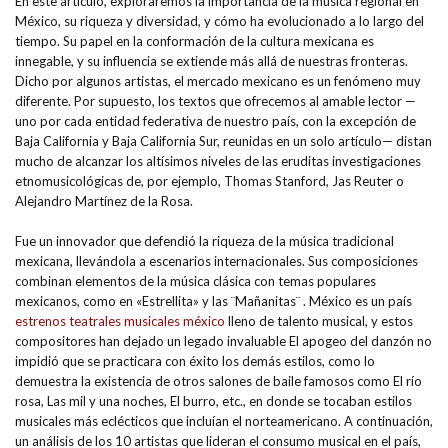
En este artículo, exploraremos la importancia de la música regional en
México, su riqueza y diversidad, y cómo ha evolucionado a lo largo del
tiempo. Su papel en la conformación de la cultura mexicana es
innegable, y su influencia se extiende más allá de nuestras fronteras.
Dicho por algunos artistas, el mercado mexicano es un fenómeno muy
diferente. Por supuesto, los textos que ofrecemos al amable lector —
uno por cada entidad federativa de nuestro país, con la excepción de
Baja California y Baja California Sur, reunidas en un solo artículo— distan
mucho de alcanzar los altísimos niveles de las eruditas investigaciones
etnomusicológicas de, por ejemplo, Thomas Stanford, Jas Reuter o
Alejandro Martínez de la Rosa.
Fue un innovador que defendió la riqueza de la música tradicional
mexicana, llevándola a escenarios internacionales. Sus composiciones
combinan elementos de la música clásica con temas populares
mexicanos, como en «Estrellita» y las ¨Mañanitas¨ . México es un país
estrenos teatrales musicales méxico
lleno de talento musical, y estos
compositores han dejado un legado invaluable El apogeo del danzón no
impidió que se practicara con éxito los demás estilos, como lo
demuestra la existencia de otros salones de baile famosos como El río
rosa, Las mil y una noches, El burro, etc., en donde se tocaban estilos
musicales más eclécticos que incluían el norteamericano. A continuación,
un análisis de los 10 artistas que lideran el consumo musical en el país,