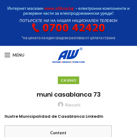
Интернет магазин
www.aShop.bg
-
електронни компоненти и
резервни части за електродомакински уреди!
ПОТЪРСЕТЕ НИ НА НАШИЯ НАЦИОНАЛЕН ТЕЛЕФОН
*на цената на един градски разговор от цялата страна
MENU
CASINO
muni casablanca 73
Riwsxrlc
Ilustre Municipalidad de Casablanca LinkedIn
Content