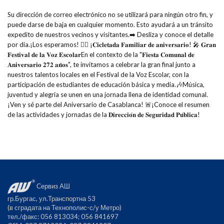
Su dirección de correo electrónico no se utilizará para ningún otro fin, y
puede darse de baja en cualquier momento. Esto ayudará a un tránsito
expedito de nuestros vecinos y visitantes.➡️ Desliza y conoce el detalle
por día.¡Los esperamos! 🚴‍♀️ ¡𝐂𝐢𝐜𝐥𝐞𝐭𝐚𝐝𝐚 𝐅𝐚𝐦𝐢𝐥𝐢𝐚𝐫 𝐝𝐞 𝐚𝐧𝐢𝐯𝐞𝐫𝐬𝐚𝐫𝐢𝐨! 🎤 𝐆𝐫𝐚𝐧
𝐅𝐞𝐬𝐭𝐢𝐯𝐚𝐥 𝐝𝐞 𝐥𝐚 𝐕𝐨𝐳 𝐄𝐬𝐜𝐨𝐥𝐚𝐫En el contexto de la "𝐅𝐢𝐞𝐬𝐭𝐚 𝐂𝐨𝐦𝐮𝐧𝐚𝐥 𝐝𝐞
𝐀𝐧𝐢𝐯𝐞𝐫𝐬𝐚𝐫𝐢𝐨 𝟐𝟕𝟐 𝐚𝐧̃𝐨𝐬", te invitamos a celebrar la gran final junto a
nuestros talentos locales en el Festival de la Voz Escolar, con la
participación de estudiantes de educación básica y media.🎶Música,
juventud y alegría se unen en una jornada llena de identidad comunal.
¡Ven y sé parte del Aniversario de Casablanca! 🚨¡Conoce el resumen
de las actividades y jornadas de la 𝐃𝐢𝐫𝐞𝐜𝐜𝐢𝐨́𝐧 𝐝𝐞 𝐒𝐞𝐠𝐮𝐫𝐢𝐝𝐚𝐝 𝐏𝐮́𝐛𝐥𝐢𝐜𝐚!
Сервиз АШ
гр.Бургас, ул.Транспортна 53
(в сградата на Технополис-с/у Метро)
тел./факс: 056 813034; 056 841697